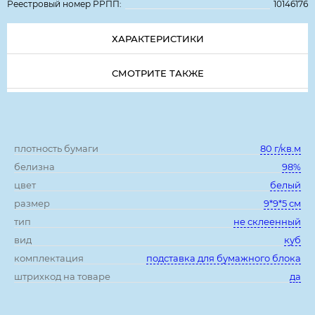
Реестровый номер РРПП:
10146176
ХАРАКТЕРИСТИКИ
СМОТРИТЕ ТАКЖЕ
Характеристики:
плотность бумаги
80 г/кв.м
белизна
98%
цвет
белый
размер
9*9*5 см
тип
не склеенный
вид
куб
комплектация
подставка для бумажного блока
штрихкод на товаре
да