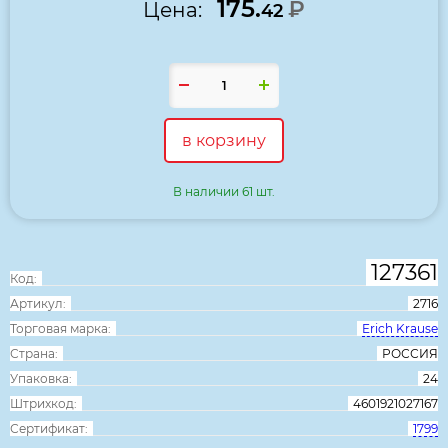
175.
₽
Цена:
42
в корзину
В наличии 61 шт.
127361
Код:
Артикул:
2716
Торговая марка:
Erich Krause
Страна:
РОССИЯ
Упаковка:
24
Штрихкод:
4601921027167
Сертификат:
1799