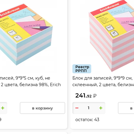
Реестр
РРПП
писей, 9*9*5 см, куб, не
Блок для записей, 9*9*9 см, 
2 цвета, белизна 98%, Erich
склеенный, 2 цвета, белизна
3
Krause, 4455
241.
₽
92
в корзину
в
9
остаток:
43