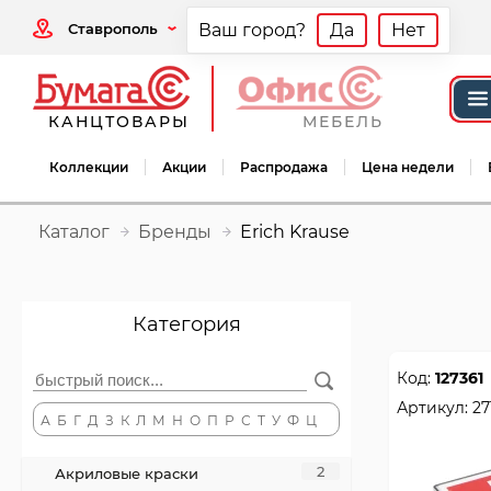
Ставрополь
Ваш город?
Да
Нет
КАНЦТОВАРЫ
МЕБЕЛЬ
Коллекции
Акции
Распродажа
Цена недели
Каталог
Бренды
Erich Krause
Категория
Код:
127361
Артикул:
27
А
Б
Г
Д
З
К
Л
М
Н
О
П
Р
С
Т
У
Ф
Ц
2
Акриловые краски