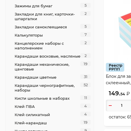
5
Зажимы для бумаг
2
Закладки для книг, карточки-
шпаргалки
5
Закладки самоклеящиеся
7
Калькуляторы
2
Канцелярские наборы с
наполнением
2
Карандаши восковые, масляные
19
Карандаши механические,
Реестр
цанговые
РРПП
Блок для за
31
Карандаши цветные
склеенный, 
52
Карандаши чернографитные,
Krause, 272
наборы
149.
₽
54
11
Кисти школьные в наборах
4
Клей ПВА
4
Клей силикатный
остаток:
6
19
Клей-карандаш
9