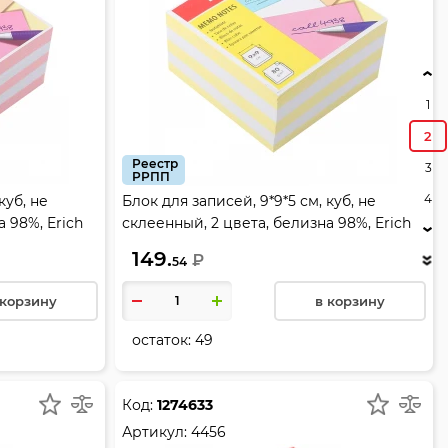
1
2
Реестр
3
РРПП
4
куб, не
Блок для записей, 9*9*5 см, куб, не
 98%, Erich
склеенный, 2 цвета, белизна 98%, Erich
Krause, 2721
149.
₽
54
 корзину
в корзину
остаток:
49
Код:
1274633
Артикул:
4456