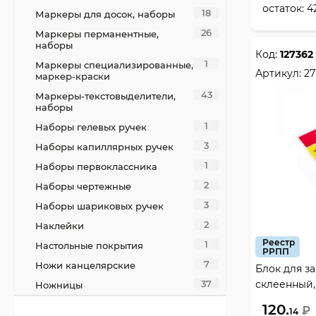
остаток:
4
18
Маркеры для досок, наборы
26
Маркеры перманентные,
наборы
Код:
127362
1
Маркеры специализированные,
Артикул:
27
маркер-краски
43
Маркеры-текстовыделители,
наборы
1
Наборы гелевых ручек
3
Наборы капиллярных ручек
1
Наборы первоклассника
2
Наборы чертежные
3
Наборы шариковых ручек
2
Наклейки
Реестр
1
Настольные покрытия
РРПП
7
Ножи канцелярские
Блок для за
склеенный,
37
Ножницы
Krause, 2717
7
Обложки для тетрадей,
120.
₽
14