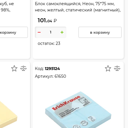
куб, не
Блок самоклеящийся, Неон, 75*75 мм,
 98%,
неон, желтый, статический (магнитный),
h Krause,
Erich Krause, 61903
101.
₽
04
 корзину
в корзину
остаток:
23
Код:
1295124
Артикул:
61650