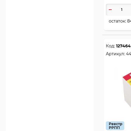
дневников, книг, журналов
2
Папки для тетрадей
32
Папки на кнопке
остаток:
8
14
Папки на кольцах
6
Папки на молнии
9
Папки на резинке
Код:
127464
3
Папки с зажимом
Артикул:
4
3
Папки с ручками
13
Папки с файлами
2
Папки-портфели пластик
4
Папки-портфолио
59
Папки-регистраторы с арочным
механизмом
12
Папки-скоросшиватели с
прозрачным верхним листом
2
Папки-скоросшиватели с
пружинным механизмом
Реестр
РРПП
2
Папки-уголки