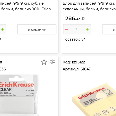
писей, 9*9*9 см, куб, не
Блок для записей, 9*9*9 см, 
 белый, белизна 98%, Erich
склеенный, белый, белизна
4
подставка пластиковая, Eric
286.
₽
43
4458
в корзину
в
9
остаток:
74
40
Код:
1295122
636
Артикул:
61647