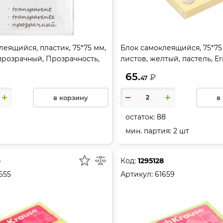
леящийся, пластик, 75*75 мм,
Блок самоклеящийся, 75*75 
 прозрачный, Прозрачность,
листов, желтый, пастель, Er
, 61636
61647
65.
₽
47
в корзину
в
остаток:
88
мин. партия: 2 шт
6
Код:
1295128
655
Артикул:
61659