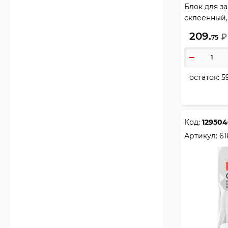
Блок для за
1
Планинги, еженедельники
склеенный,
8
Планшеты с зажимом
Krause, 445
209.
₽
75
7
Пластилин
14
Подставки для книг
10
Подставки канцелярские без
наполнения
остаток:
5
1
Расписание уроков, планеры
34
Ручки гелевые
6
Ручки гелевые автоматические
Код:
12950
2
Ручки капиллярные, линер
Артикул:
61
8
Ручки со стираемыми
чернилами
96
Ручки шариковые
31
Ручки шариковые
автоматические
1
Ручки шариковые
автоматические многоцветные
1