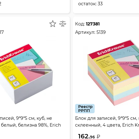
2
остаток:
33
Код:
127381
17
Артикул:
5139
Реестр
РРПП
писей, 9*9*5 см, куб, не
Блок для записей, 9*9*5 см, 
 белый, белизна 98%, Erich
склеенный, 4 цвета, Erich Kr
162.
₽
96