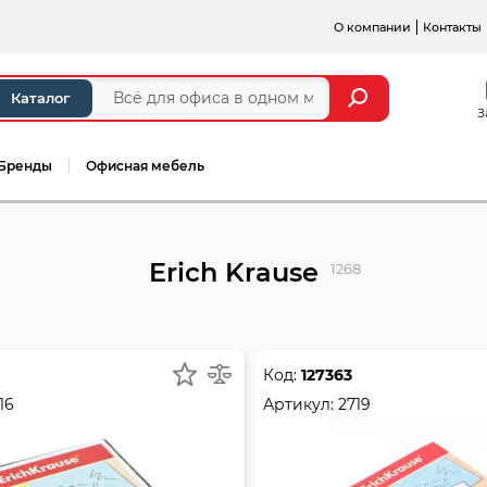
О компании
Контакты
Каталог
З
Бренды
Офисная мебель
Erich Krause
1268
Код:
127363
16
Артикул:
2719