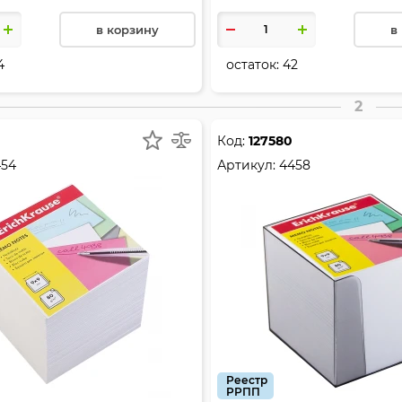
в корзину
в
4
остаток:
42
2
Код:
127580
454
Артикул:
4458
Реестр
РРПП