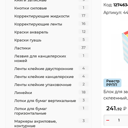
Книги записные
Код:
127463
1
Кнопки силовые
Артикул:
44
17
Корректирующие жидкости
16
Корректирующие ленты
12
Краски акварель
5
Краски гуашь
37
Ластики
1
Лезвия для канцелярских
ножей
4
Ленты клейкие двусторонние
4
Ленты клейкие канцелярские
Реестр
2
Ленты клейкие упаковочные
РРПП
Блок для за
18
Линейки
склеенный, 
3
Лотки для бумаг вертикальные
Krause, 445
241.
1
₽
Лотки для бумаг
92
горизонтальные
3
Маркеры акриловые,
контурные