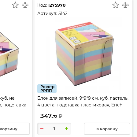
Код:
1275970
Артикул:
5142
Реестр
РРПП
куб, не
Блок для записей, 9*9*9 см, куб, пастель,
а, подставка
4 цвета, подставка пластиковая, Erich
141
Krause, 5142
347.
₽
72
 корзину
в корзину