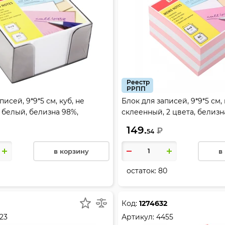
Реестр
РРПП
писей, 9*9*5 см, куб, не
Блок для записей, 9*9*5 см, 
 белый, белизна 98%,
склеенный, 2 цвета, белизна
ластиковая, Erich Krause, 2716
Krause, 2719
149.
₽
54
в корзину
в
1
остаток:
80
Код:
1274632
23
Артикул:
4455