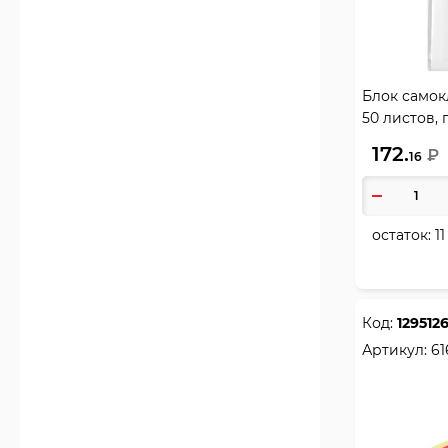
Ручки шариковые настольные
9
Ручки-роллеры
4
Рюкзаки городские и для
старших классов
Блок самок
5
Скобы для степлера
50 листов,
9
Скрепки канцелярские
Erich Krause
172.
₽
3
Стаканы-непроливайки
16
8
Степлеры 10
5
Степлеры 24
остаток:
11
1
Стержни для гелевых ручек
4
Сумки-шопперы
5
Тетради на кольцах
Код:
129512
20
Тетради на спирали
Артикул:
61
51
Тетради общие
3
Тетради предметные
138
Тетради школьные
33
Тетради, блокноты, книги