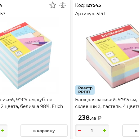
4
Код:
127545
57
Артикул:
5141
Реестр
РРПП
писей, 9*9*9 см, куб, не
Блок для записей, 9*9*5 см, 
2 цвета, белизна 98%, Erich
склеенный, пастель, 4 цвет
7
пластиковая, Erich Krause, 5
238.
₽
46
в корзину
в