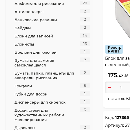
20
Альбомы для рисования
2
Антистеплеры
2
Банковские резинки
2
Бейджи
14
Блоки для записей
13
Блокноты
Реестр
РРПП
1
Брелоки для ключей
Блок для за
7
Бумага для заметок
склеенный,
самоклеящаяся
подставка п
2
Бумага, папки, планшеты для
175.
₽
42
акварели, рисования
6
Грифели
1
Губки для досок
остаток:
6
1
Диспенсеры для скрепок
3
Доски, стеки для
художественных работ и
Код:
127365
моделирования
Артикул:
27
2
Дыроколы