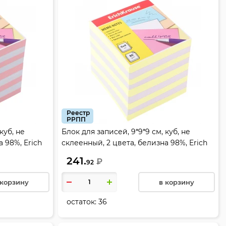
Реестр
РРПП
куб, не
Блок для записей, 9*9*9 см, куб, не
 98%, Erich
склеенный, 2 цвета, белизна 98%, Erich
Krause, 4456
241.
₽
92
 корзину
в корзину
остаток:
36