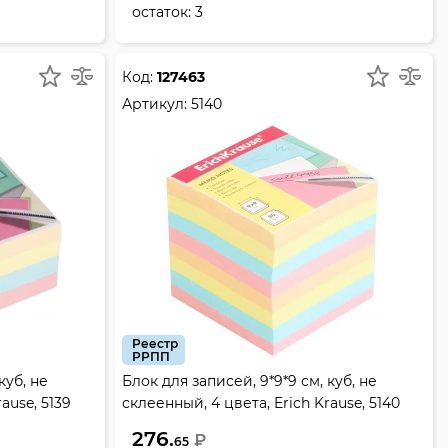
остаток:
3
Код:
127463
Артикул:
5140
Реестр
РРПП
куб, не
Блок для записей, 9*9*9 см, куб, не
ause, 5139
склеенный, 4 цвета, Erich Krause, 5140
276.
₽
65