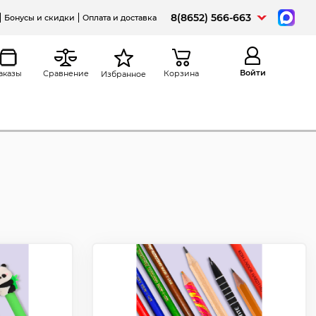
8(8652) 566-663
Бонусы и скидки
Оплата и доставка
Войти
аказы
Сравнение
Корзина
Избранное