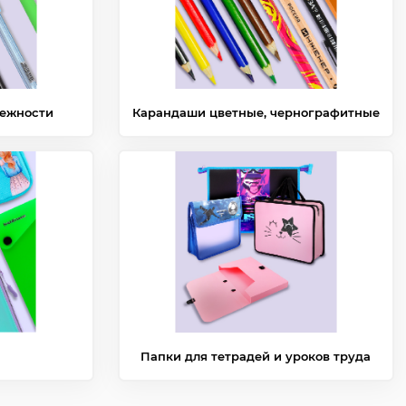
ежности
Карандаши цветные, чернографитные
Папки для тетрадей и уроков труда