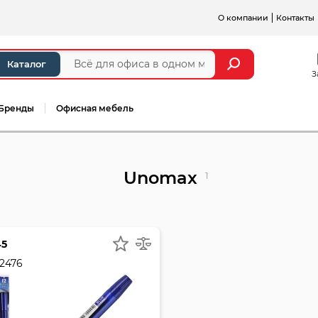
О компании
Контакты
Каталог
З
Бренды
Офисная мебель
Unomax
1
45
2476