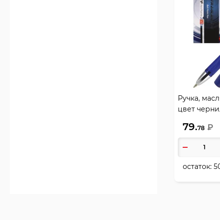
Ручка, масл
цвет чернил
Unomax, 72
79.
₽
78
остаток:
5