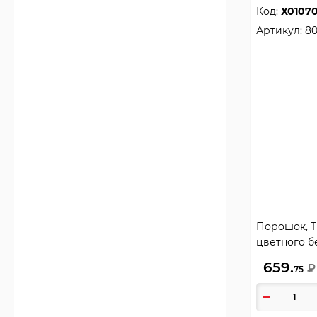
Код:
Х0107
Артикул:
8
Порошок, Tid
цветного б
80876358
659.
₽
75