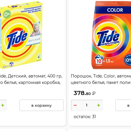
de, Детский, автомат, 400 гр,
Порошок, Tide, Color, автомат
о белья, картонная коробка,
цветного белья, пакет пол
80843381
378.
₽
80
в корзину
в
остаток:
31