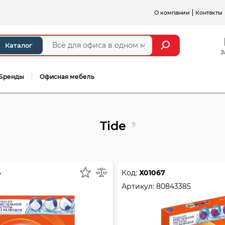
О компании
Контакты
Каталог
З
Бренды
Офисная мебель
Tide
9
4
Код:
Х01067
Артикул:
80843385