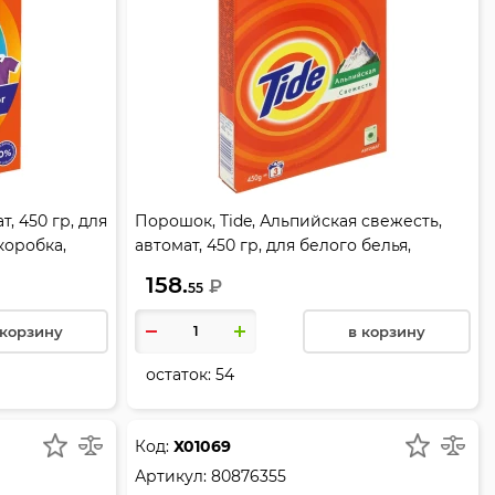
т, 450 гр, для
Порошок, Tide, Альпийская свежесть,
коробка,
автомат, 450 гр, для белого белья,
картонная коробка, 80843387
158.
₽
55
 корзину
в корзину
остаток:
54
Код:
Х01069
Артикул:
80876355