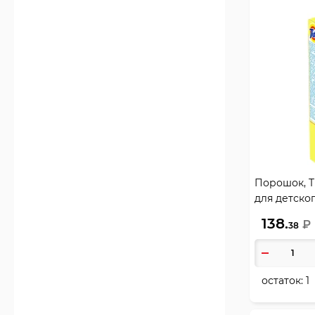
Порошок, Ti
для детског
80843367
138.
₽
38
остаток:
1