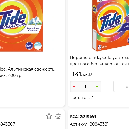
Порошок, Tide, Color, автома
цветного белья, картонная 
ide, Альпийская свежесть,
80843385
141.
₽
ка, 400 гр
62
в
остаток:
7
Код:
Х010681
0843367
Артикул:
80843381