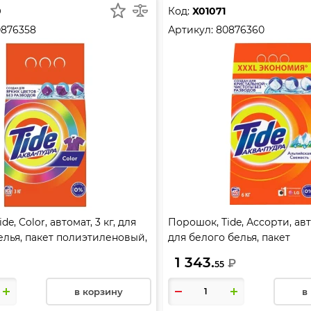
0
Код:
Х01071
0876358
Артикул:
80876360
e, Color, автомат, 3 кг, для
Порошок, Tide, Ассорти, авто
елья, пакет полиэтиленовый,
для белого белья, пакет
полиэтиленовый, 80876360
1 343.
₽
55
в корзину
в