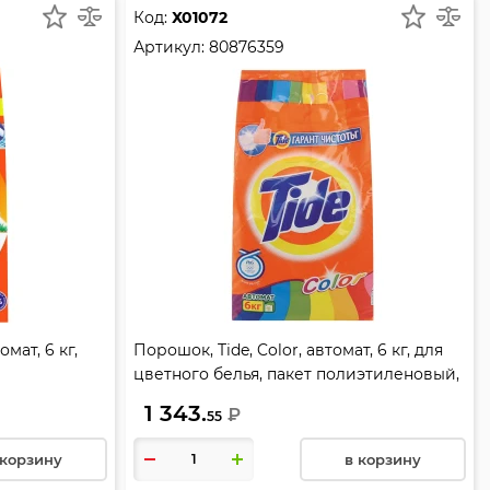
Код:
Х01072
Артикул:
80876359
мат, 6 кг,
Порошок, Tide, Color, автомат, 6 кг, для
цветного белья, пакет полиэтиленовый,
80876359
1 343.
₽
55
 корзину
в корзину