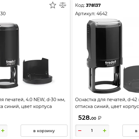
Код:
378137
630
Артикул:
4642
я печатей, 4.0 NEW, d-30 мм,
Оснастка для печатей, d-42
ка синий, цвет корпуса
оттиска синий, цвет корпус
ODAT, 4630
TRODAT, 4642
528.
₽
00
в корзину
в