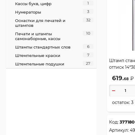
1
Кассы букв, цифр
3
Нумераторы
32
Оснастки для печатей и
штампов
10
Печати и штампы
самонаборные, кассы
6
Штампы стандартных слов
7
Штемпельные краски
Штамп стан
27
Штемпельные подушки
оттиск 14*3
подушка в 
619.
₽
68
корпуса чер
остаток:
3
Код:
377180
Артикул:
49