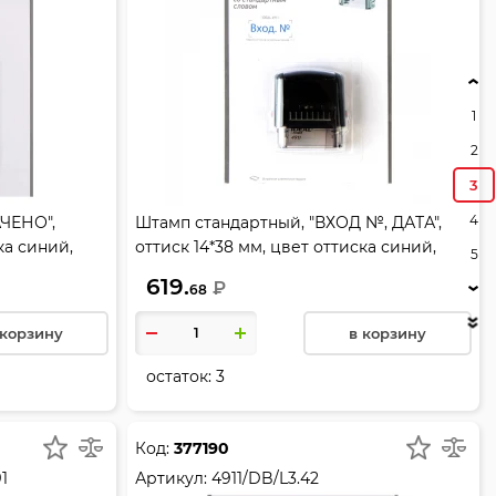
1
2
3
4
ЧЕНО",
Штамп стандартный, "ВХОД №, ДАТА",
ка синий,
оттиск 14*38 мм, цвет оттиска синий,
5
), цвет
подушка в комплекте (синяя), цвет
619.
₽
68
11/DB/L1.2
корпуса черный, TRODAT, 4911/DB/L 1,22
 корзину
в корзину
остаток:
3
Код:
377190
1
Артикул:
4911/DB/L3.42