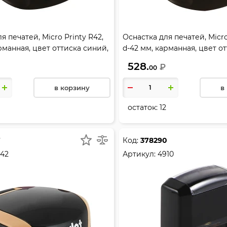
я печатей, Micro Printy R42,
Оснастка для печатей, Micro
рманная, цвет оттиска синий,
d-42 мм, карманная, цвет о
са сапфир, TRODAT, 9342
цвет корпуса изумрудный, 
528.
₽
00
в корзину
в
остаток:
12
7
Код:
378290
42
Артикул:
4910