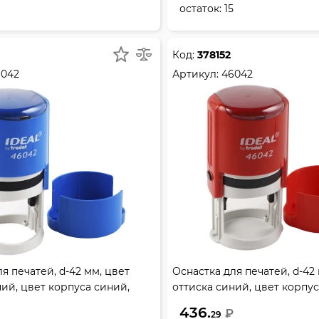
остаток:
15
Код:
378152
6042
Артикул:
46042
я печатей, d-42 мм, цвет
Оснастка для печатей, d-42
ний, цвет корпуса синий,
оттиска синий, цвет корпус
042
TRODAT, 46042
436.
₽
29