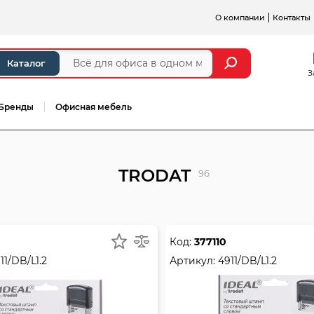
О компании
Контакты
Каталог
З
Бренды
Офисная мебель
TRODAT
96
Код:
377110
11/DB/L1.2
Артикул:
4911/DB/L1.2