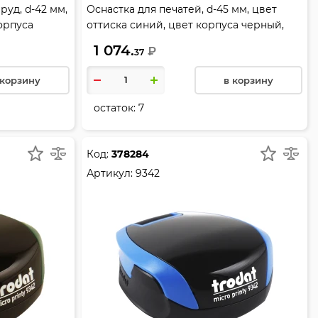
руд, d-42 мм,
Оснастка для печатей, d-45 мм, цвет
орпуса
оттиска синий, цвет корпуса черный,
6042
TRODAT, 4645
1 074.
₽
37
 корзину
в корзину
остаток:
7
Код:
378284
Артикул:
9342