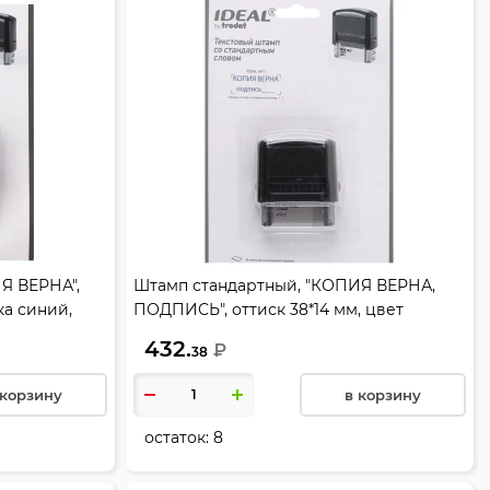
Я ВЕРНА",
Штамп стандартный, "КОПИЯ ВЕРНА,
ка синий,
ПОДПИСЬ", оттиск 38*14 мм, цвет
), цвет
оттиска синий, подушка в комплекте
432.
₽
38
(синяя), цвет корпуса черный, TRODAT,
4911/DB/L3.42
 корзину
в корзину
остаток:
8