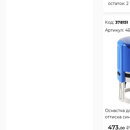
остаток:
2
Код:
378151
Артикул:
4
Оснастка дл
оттиска си
TRODAT, 46
473.
₽
00