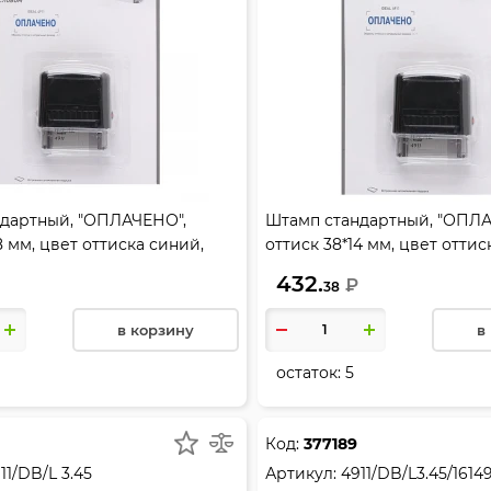
дартный, "ОПЛАЧЕНО",
Штамп стандартный, "ОПЛА
8 мм, цвет оттиска синий,
оттиск 38*14 мм, цвет оттис
комплекте (синяя), цвет
подушка в комплекте (синяя
432.
₽
38
ный, TRODAT, 4911/DB/L1.2
корпуса черный, TRODAT, 49
в корзину
в
остаток:
5
Код:
377189
11/DB/L 3.45
Артикул:
4911/DB/L3.45/16149