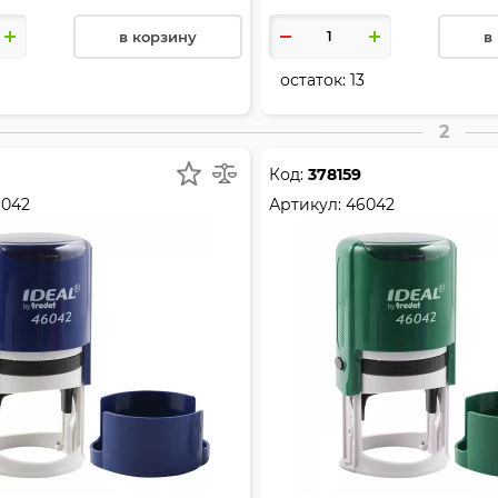
в корзину
в
остаток:
13
2
Код:
378159
6042
Артикул:
46042