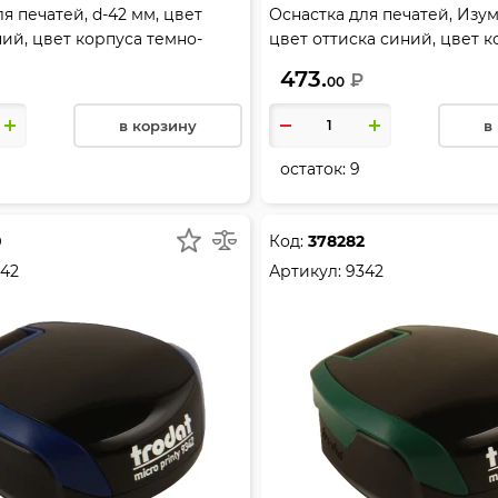
я печатей, d-42 мм, цвет
Оснастка для печатей, Изум
ний, цвет корпуса темно-
цвет оттиска синий, цвет к
DAT, 46042
темно-зеленый, TRODAT, 4
473.
₽
00
в корзину
в
остаток:
9
0
Код:
378282
42
Артикул:
9342