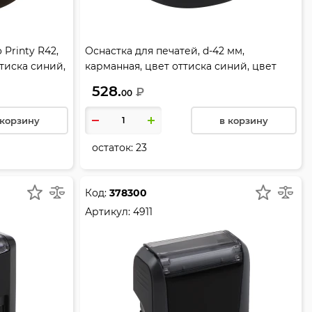
 Printy R42,
Оснастка для печатей, d-42 мм,
ттиска синий,
карманная, цвет оттиска синий, цвет
TRODAT, 9342
корпуса синий, TRODAT, 9342
528.
₽
00
 корзину
в корзину
остаток:
23
Код:
378300
Артикул:
4911