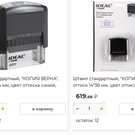
дартный, "КОПИЯ ВЕРНА",
Штамп стандартный, "КОПИ
4 мм, цвет оттиска синий,
оттиск 14*38 мм, цвет оттис
комплекте (синяя), цвет
подушка в комплекте (синяя
619.
₽
68
ий, TRODAT, 4911/DB/L 3.45
корпуса черный, TRODAT,
4911/DB/L3.45/161491
в корзину
в
2
остаток:
12