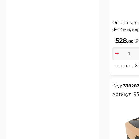
Оснастка дл
d-42 мм, ка
цвет корпу
528.
₽
00
остаток:
8
Код:
37828
Артикул:
93