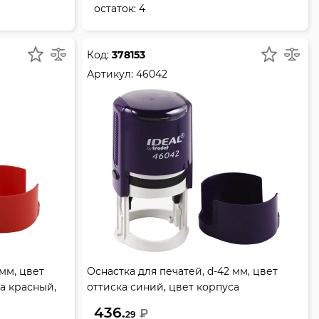
остаток:
4
Код:
378153
Артикул:
46042
 мм, цвет
Оснастка для печатей, d-42 мм, цвет
а красный,
оттиска синий, цвет корпуса
фиолетовый, TRODAT, 46042
436.
₽
29