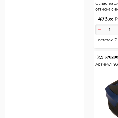
Оснастка дл
оттиска си
синий, TRO
473.
₽
00
остаток:
7
Код:
37828
Артикул:
93