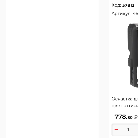
Код:
37812
Артикул:
4
Оснастка дл
цвет оттис
черный, TR
778.
₽
80