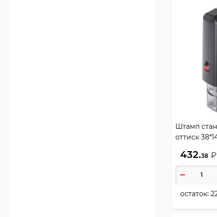
Штамп стан
оттиск 38*1
подушка в 
432.
₽
38
корпуса син
остаток:
2