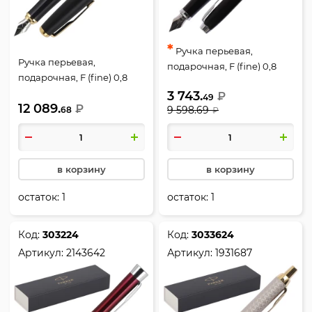
*
Ручка перьевая,
Ручка перьевая,
подарочная, F (fine) 0,8
подарочная, F (fine) 0,8
мм, цвет корпуса черный,
мм, цвет корпуса черный,
3 743.
₽
Muted Black СТ, Urban,
49
12 089.
Muted Black GT, Urban,
₽
9 598.69
68
₽
Parker, 1931592
Parker, 1931593
в корзину
в корзину
остаток:
1
остаток:
1
Код:
303224
Код:
3033624
Артикул:
2143642
Артикул:
1931687