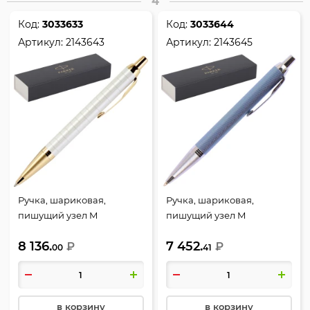
4
Код:
3033633
Код:
3033644
Артикул:
2143643
Артикул:
2143645
Ручка, шариковая,
Ручка, шариковая,
пишущий узел M
пишущий узел M
(medium) 1 мм, корпус
(medium) 1 мм, корпус
8 136.
7 452.
круглый, цвет чернил
₽
круглый, цвет чернил
₽
00
41
синий, Pearl GT, IM
синий, Blue Grey CT, IM
Premium, Parker, 2143643
Premium, Parker, 2143645
в корзину
в корзину