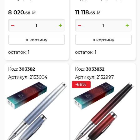
(medium) 1 мм, цвет
мм, цвет корпуса серый,
8 020.
11 118.
чернил синий, К323 Dark
₽
GT, IM Grey, Parker,
₽
68
65
Black GT, IM Premium,
2213778/P552939
Parker, 1931667
в корзину
в корзину
остаток:
1
остаток:
1
Код:
303382
Код:
3033832
Артикул:
2153004
Артикул:
2152997
-68%