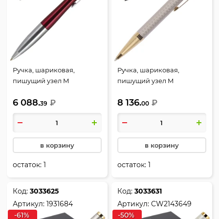
Ручка, шариковая,
Ручка, шариковая,
пишущий узел M
пишущий узел M
(medium) 1 мм, корпус
(medium) 1 мм, цвет
6 088.
8 136.
круглый, цвет чернил
₽
чернил синий, Shiny
₽
39
00
синий, Vibrant Magenta CT
Chrome Chiselled CT, IM
BP Twist, Urban, Parker,
Premium, Parker, 1931687
2143642
в корзину
в корзину
остаток:
1
остаток:
1
Код:
3033625
Код:
3033631
Артикул:
1931684
Артикул:
CW2143649
-61%
-50%