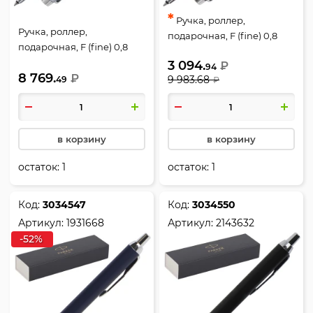
*
Ручка, роллер,
Ручка, роллер,
подарочная, F (fine) 0,8
подарочная, F (fine) 0,8
мм, цвет корпуса рисунок,
мм, цвет корпуса голубой,
3 094.
₽
SE PORTAL RB F.BLK GB,
94
8 769.
SE POLAR RB F.BLK GB, IM,
₽
9 983.68
49
₽
IM, Parker, 2152997
Parker, 2153004
в корзину
в корзину
остаток:
1
остаток:
1
Код:
3034547
Код:
3034550
Артикул:
1931668
Артикул:
2143632
-52%