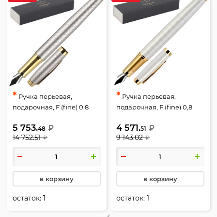
*
*
Ручка перьевая,
Ручка перьевая,
подарочная, F (fine) 0,8
подарочная, F (fine) 0,8
мм, цвет корпуса серебро,
мм, цвет корпуса
5 753.
4 571.
₽
₽
Shiny Chrome Chiselled CT,
жемчужный, Pearl GT, IM
48
51
14 752.51
9 143.02
₽
₽
IM Premium, Parker,
Premium, Parker,
1931684
CW2143649
в корзину
в корзину
остаток:
1
остаток:
1