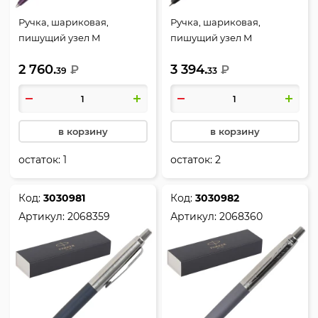
Ручка, шариковая,
Ручка, шариковая,
пишущий узел M
пишущий узел M
(medium) 1 мм, цвет
(medium) 1 мм, цвет
2 760.
3 394.
чернил синий, VICTORIA
₽
чернил синий, XL MBLK CT
₽
39
33
VIOLET CT BP M GB, Jotter,
BP M GB, Jotter, Parker,
Parker, 1953190
2068358
в корзину
в корзину
остаток:
1
остаток:
2
Код:
3030981
Код:
3030982
Артикул:
2068359
Артикул:
2068360