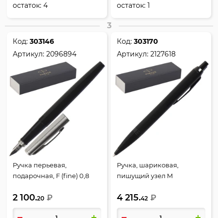
остаток:
4
остаток:
1
3
Код:
303146
Код:
303170
Артикул:
2096894
Артикул:
2127618
Ручка перьевая,
Ручка, шариковая,
подарочная, F (fine) 0,8
пишущий узел M
мм, цвет корпуса серебро,
(medium) 1 мм, цвет
2 100.
4 215.
Original Black, Jotter,
₽
чернил синий, Achromatic
₽
20
42
Parker, 2096894
MBLK BT BP M.BLU GB, IM,