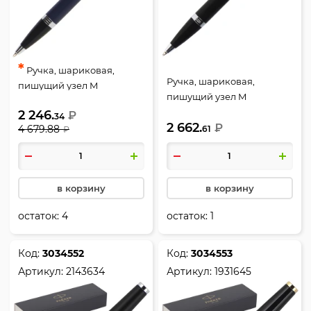
*
Ручка, шариковая,
Ручка, шариковая,
пишущий узел M
пишущий узел M
(medium) 1 мм, корпус
(medium) 1 мм, корпус
2 246.
₽
круглый, цвет чернил
34
2 662.
круглый, цвет чернил
₽
4 679.88
61
₽
синий, Matte Blue CT, IM,
синий, IM Essential Muted
Parker, 1931668
Black CT, IM, Parker,
2143632
в корзину
в корзину
остаток:
4
остаток:
1
Код:
3034552
Код:
3034553
Артикул:
2143634
Артикул:
1931645