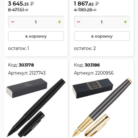
3 645.
1 867.
₽
чернил синий, Achromatic
₽
цвет чернил синий,
33
82
8 477.51
4 789.28
₽
MGREY BT BP M.BLU GB,
₽
Achromatic Black, IM,
IM, Parker, 2127752
Parker, 2127741
в корзину
в корзину
остаток:
1
остаток:
2
Код:
303178
Код:
303186
Артикул:
2127743
Артикул:
2200956