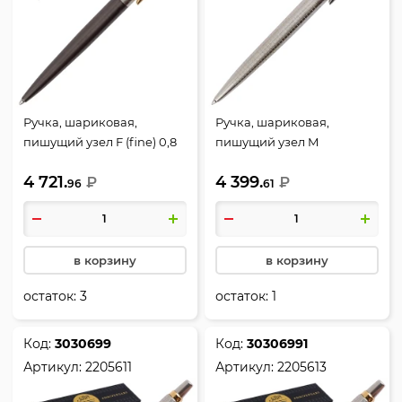
Ручка, шариковая,
Ручка, шариковая,
пишущий узел F (fine) 0,8
пишущий узел M
мм, корпус круглый, цвет
(medium) 1 мм, корпус
4 721.
4 399.
чернил синий, Grey GT,
₽
круглый, цвет чернил
₽
96
61
Jotter, Parker,
синий, 70th Stainless Steel
2213723/P243141
CT, Jotter, Parker, 2205530
в корзину
в корзину
остаток:
3
остаток:
1
Код:
3030699
Код:
30306991
Артикул:
2205611
Артикул:
2205613