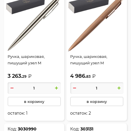
Ручка, шариковая,
Ручка, шариковая,
пишущий узел M
пишущий узел M
(medium) 1 мм, цвет
(medium) 1 мм, цвет
3 263.
4 986.
чернил синий, XL SE20
₽
чернил синий, XL SE20
₽
29
83
GREY CT BP M BLU GB,
PINK GLD PGT BP M BLU
Jotter, Parker, 2122756
GB, Jotter, Parker, 2122755
в корзину
в корзину
остаток:
1
остаток:
2
Код:
3030990
Код:
303131