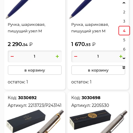
2
3
Ручка, шариковая,
Ручка, шариковая,
4
пишущий узел M
пишущий узел M
(medium) 1 мм, цвет
(medium) 1 мм, корпус
5
2 290.
1 670.
чернил синий, Originals
₽
круглый, цвет чернил
₽
54
93
6
Navy Blue Chrome CT,
синий, Recycled Navy CT,
Jotter, Parker, S0033170
Jotter Originals, Parker,
2183338
в корзину
в корзину
остаток:
1
остаток:
1
Код:
3030692
Код:
3030698
Артикул:
2213723/P243141
Артикул:
2205530