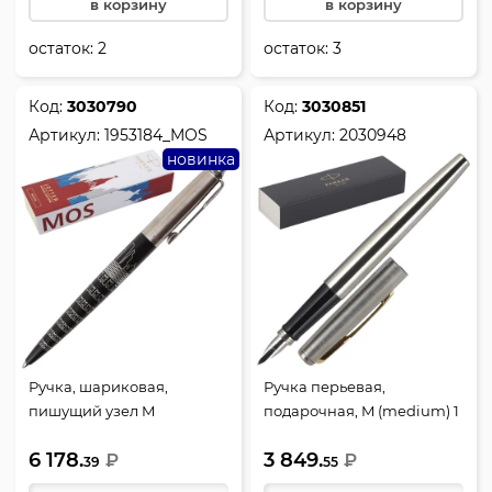
в корзину
в корзину
остаток:
2
остаток:
3
Код:
3030790
Код:
3030851
Артикул:
1953184_MOS
Артикул:
2030948
новинка
Ручка, шариковая,
Ручка перьевая,
пишущий узел M
подарочная, M (medium) 1
(medium) 1 мм, корпус
мм, цвет корпуса серебро,
6 178.
3 849.
круглый, цвет чернил
₽
SS, Jotter, Parker, 2030948
₽
39
55
синий, Moscow Black CT,