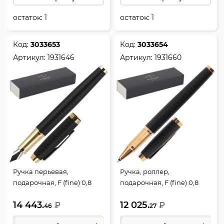
остаток:
1
остаток:
1
Код:
3033653
Код:
3033654
Артикул:
1931646
Артикул:
1931660
Ручка перьевая,
Ручка, роллер,
подарочная, F (fine) 0,8
подарочная, F (fine) 0,8
мм, цвет корпуса черный,
мм, цвет корпуса черный,
14 443.
12 025.
F323 Dark Black GT, IM
₽
Т323 Dark Black GT, IM
₽
46
27
Premium, Parker, 1931646
Premium, Parker, 1931660