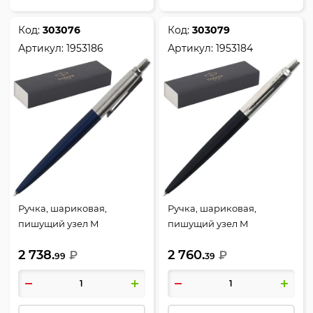
Код:
303076
Код:
303079
Артикул:
1953186
Артикул:
1953184
Ручка, шариковая,
Ручка, шариковая,
пишущий узел M
пишущий узел M
(medium) 1 мм, цвет
(medium) 1 мм, цвет
2 738.
2 760.
чернил синий, JOT ROYAL
₽
чернил синий, Bond Street
₽
99
39
BLUE CT BP M. GB, Jotter,
Black CT, Jotter, Parker,
Parker, 1953186
1953184