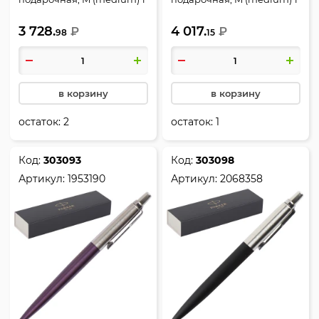
мм, цвет корпуса серебро,
мм, цвет корпуса черный,
3 728.
4 017.
SS, Jotter, Parker, 2030946
₽
Street, Jotter, Parker,
₽
98
15
2030947
в корзину
в корзину
остаток:
2
остаток:
1
Код:
303093
Код:
303098
Артикул:
1953190
Артикул:
2068358