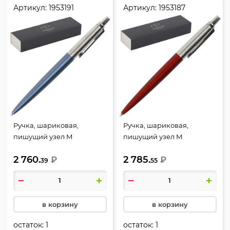
Артикул:
1953191
Артикул:
1953187
Ручка, шариковая,
Ручка, шариковая,
пишущий узел M
пишущий узел M
(medium) 1 мм, цвет
(medium) 1 мм, цвет
2 760.
2 785.
чернил синий, WATERLOO
₽
чернил синий, JOT
₽
39
55
CT BP M GB, Jotter, Parker,
KENSINGTON RED CT BP M
1953191
BLU GB, Jotter, Parker,
1953187
в корзину
в корзину
остаток:
1
остаток:
1