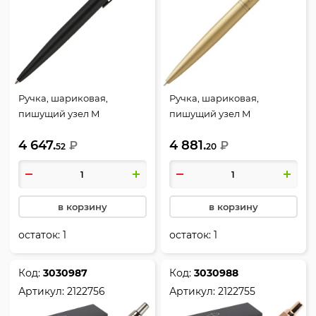
Ручка, шариковая,
Ручка, шариковая,
пишущий узел M
пишущий узел M
(medium) 1 мм, цвет
(medium) 1 мм, цвет
4 647.
4 881.
чернил синий, XL SE20
₽
чернил синий, XL SE20
₽
52
20
BLK CT BP M BLU GB,
BLK CT BP M BLU GB,
Jotter, Parker, 2122753
Jotter, Parker, 2122754
в корзину
в корзину
остаток:
1
остаток:
1
Код:
3030987
Код:
3030988
Артикул:
2122756
Артикул:
2122755