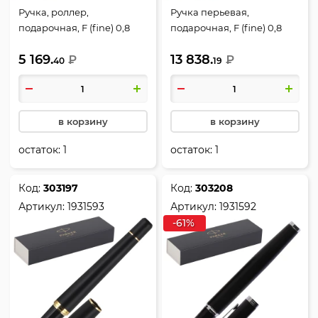
Ручка, роллер,
Ручка перьевая,
подарочная, F (fine) 0,8
подарочная, F (fine) 0,8
мм, цвет корпуса черный,
мм, цвет корпуса серый,
5 169.
13 838.
Achromatic MBLK BT RB
₽
цвет чернил синий, IM
₽
40
19
F.BLK GB, IM, Parker,
PRM ARROW GT, Parker,
2127743
2200956
в корзину
в корзину
остаток:
1
остаток:
1
Код:
303197
Код:
303208
Артикул:
1931593
Артикул:
1931592
-61%