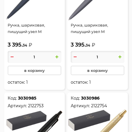
Ручка, шариковая,
Ручка, шариковая,
пишущий узел M
пишущий узел M
(medium) 1 мм, цвет
(medium) 1 мм, цвет
3 395.
3 395.
чернил синий, XL MBLUE
₽
чернил синий, XL MGREY
₽
34
34
CT BP M GB, Jotter, Parker,
CT BP M GB, Jotter, Parker,
2068359
2068360
в корзину
в корзину
остаток:
1
остаток:
1
Код:
3030985
Код:
3030986
Артикул:
2122753
Артикул:
2122754