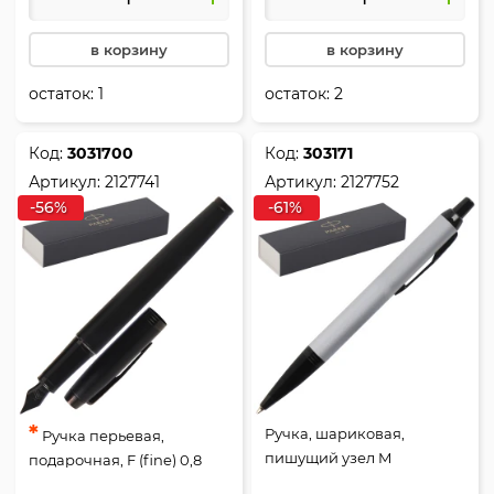
Parker, 2127618
в корзину
в корзину
остаток:
1
остаток:
2
Код:
3031700
Код:
303171
Артикул:
2127741
Артикул:
2127752
-56%
-61%
*
Ручка, шариковая,
Ручка перьевая,
пишущий узел M
подарочная, F (fine) 0,8
(medium) 1 мм, цвет
мм, цвет корпуса черный,