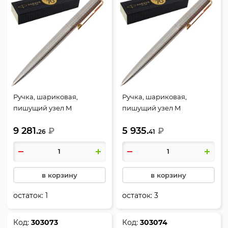
Ручка, шариковая,
Ручка, шариковая,
пишущий узел M
пишущий узел M
(medium) 1 мм, корпус
(medium) 1 мм, цвет
9 281.
5 935.
круглый, цвет чернил
₽
чернил черный, 70th
₽
26
41
синий, 70th Stainless Steel
Stainless Steel GT, Jotter,
GT, Jotter, Parker, 2205611
Parker, 2205613
в корзину
в корзину
остаток:
1
остаток:
3
Код:
303073
Код:
303074