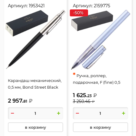
Артикул:
1953421
Артикул:
2159775
-50%
*
Ручка, роллер,
Карандаш механический,
подарочная, F (fine) 0,5
0,5 мм, Bond Street Black
мм, цвет корпуса серебро,
Chrome CT, Jotter, Parker,
1 625.
₽
Silver Blue RB F.BLK GB,
23
2 957.
1953421
₽
3 250.46
81
₽
Vector XL, Parker, 2159775
в корзину
в корзину