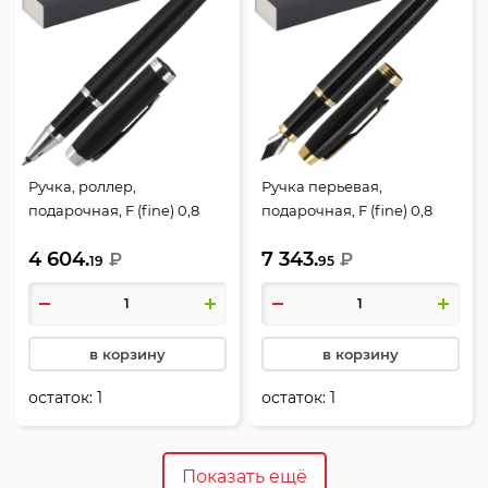
Ручка, роллер,
Ручка перьевая,
подарочная, F (fine) 0,8
подарочная, F (fine) 0,8
мм, цвет корпуса черный,
мм, цвет корпуса черный,
4 604.
7 343.
Matte Back CT, IM, Parker,
₽
Black GT, IM, Parker,
₽
19
95
2143634
1931645
в корзину
в корзину
остаток:
1
остаток:
1
Показать ещё