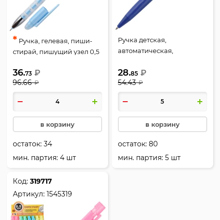
*
Ручка детская,
Ручка, гелевая, пиши-
автоматическая,
стирай, пишущий узел 0,5
шариковый, 0,5 мм, цвет
мм, цвет чернил синий, 4
36.
28.
₽
чернил синий, 4 вида, So
₽
вида, So Many Cats, M&G,
73
85
96.66
54.43
₽
Many Cats, M&G, 1775484
₽
2032433
в корзину
в корзину
остаток:
34
остаток:
80
мин. партия: 4 шт
мин. партия: 5 шт
Код:
319717
Артикул:
1545319