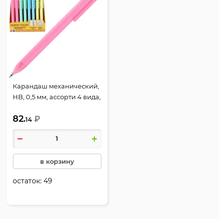
Карандаш механический,
HB, 0,5 мм, ассорти 4 вида,
M&G, 1545319
82.
₽
14
в корзину
остаток:
49