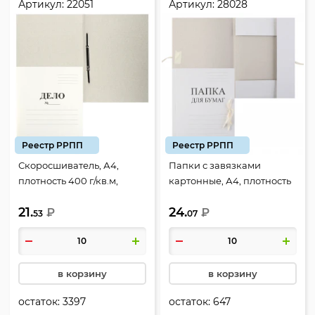
Артикул:
22051
Артикул:
28028
Реестр РРПП
Реестр РРПП
Скоросшиватель, А4,
Папки с завязками
плотность 400 г/кв.м,
картонные, А4, плотность
картон мелованный, цвет
280 г/кв.м, картон
21.
24.
белый, Lamark, 22051
₽
мелованный, цвет белый,
₽
53
07
Lamark, 28028
в корзину
в корзину
остаток:
3397
остаток:
647