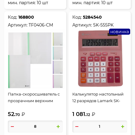
мин. партия: 10 шт
мин. партия: 10 шт
Код:
168800
Код:
5284540
Артикул:
TF0406-CM
Артикул:
SK-555PK
новинка
Папка-скоросшиватель с
Калькулятор настольный
прозрачным верхним
12 разрядов Lamark SK-
листом, А4, пластик, 0,16
555PK двойное питание
52.
1 081.
мм, Lamark, TF0406-CM
₽
205*155*30мм розовый
₽
70
12