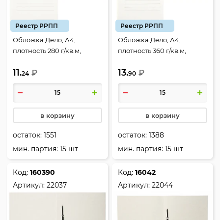
Реестр РРПП
Реестр РРПП
Обложка Дело, А4,
Обложка Дело, А4,
плотность 280 г/кв.м,
плотность 360 г/кв.м,
картон мелованный, цвет
картон мелованный, цвет
11.
13.
белый, Lamark, 22075
₽
белый, Lamark, 22082
₽
24
90
в корзину
в корзину
остаток:
1551
остаток:
1388
мин. партия: 15 шт
мин. партия: 15 шт
Код:
160390
Код:
16042
Артикул:
22037
Артикул:
22044