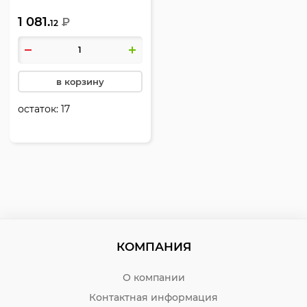
555RD/128/404950083
1 081.
двойное питание
₽
12
205*155*30мм красный
в корзину
остаток:
17
КОМПАНИЯ
О компании
Контактная информация