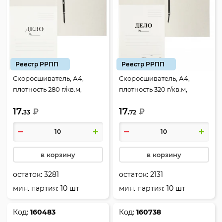
Реестр РРПП
Реестр РРПП
Скоросшиватель, А4,
Скоросшиватель, А4,
плотность 280 г/кв.м,
плотность 320 г/кв.м,
картон мелованный, цвет
картон мелованный, цвет
17.
17.
белый, Lamark, 22037
₽
белый, Lamark, 22044
₽
33
72
в корзину
в корзину
остаток:
3281
остаток:
2131
мин. партия: 10 шт
мин. партия: 10 шт
Код:
160483
Код:
160738