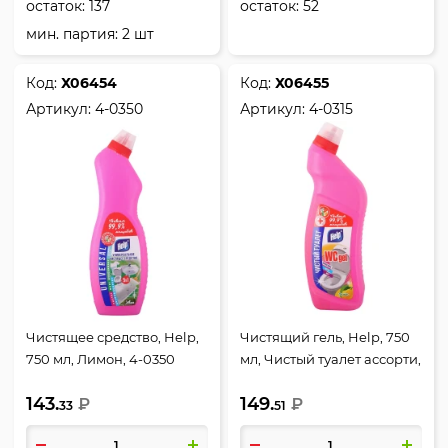
остаток:
137
остаток:
52
мин. партия: 2 шт
Код:
Х06454
Код:
Х06455
Артикул:
4-0350
Артикул:
4-0315
Чистящее средство, Help,
Чистящий гель, Help, 750
750 мл, Лимон, 4-0350
мл, Чистый туалет ассорти,
4-0315
143.
149.
₽
₽
33
51