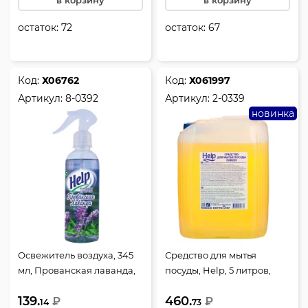
в корзину
в корзину
остаток:
72
остаток:
67
Код:
Х06762
Код:
Х061997
Артикул:
8-0392
Артикул:
2-0339
новинка
Освежитель воздуха, 345
Средство для мытья
мл, Прованская лаванда,
посуды, Help, 5 литров,
Help, 8-0392
Лимон, 2-0339
139.
460.
₽
₽
14
73