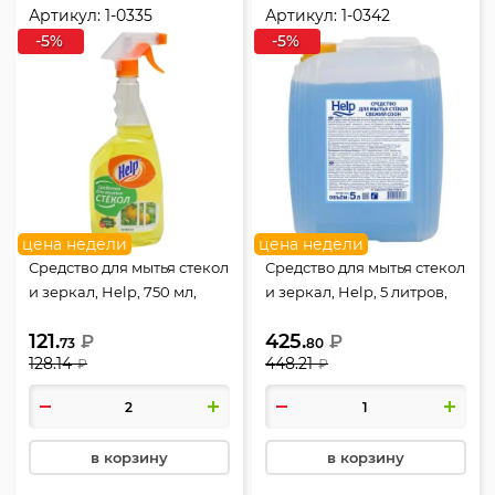
Артикул:
1-0335
Артикул:
1-0342
-5%
-5%
цена недели
цена недели
Средство для мытья стекол
Средство для мытья стекол
и зеркал, Help, 750 мл,
и зеркал, Help, 5 литров,
флакон с распылителем,
канистра, Свежий озон, 1-
121.
425.
Лимон, 1-0335
₽
0342
₽
73
80
128.14
448.21
₽
₽
в корзину
в корзину