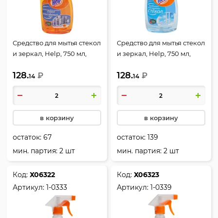
Средство для мытья стекол
Средство для мытья стекол
и зеркал, Help, 750 мл,
и зеркал, Help, 750 мл,
флакон с распылителем,
флакон с распылителем, с
128.
128.
Апельсин, 1-0336
₽
нашатырным спиртом, 1-
₽
14
14
0337
в корзину
в корзину
остаток:
67
остаток:
139
мин. партия: 2 шт
мин. партия: 2 шт
Код:
Х06322
Код:
Х06323
Артикул:
1-0333
Артикул:
1-0339