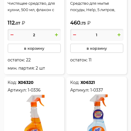
Чистящее средство, для
Средство для мытья
кухни, 500 мл, флакон с
посуды, Help, 5 литров,
распылителем, Help,
Яблоко, 2-0340
112.
460.
Чистая кухня, 4-5705
₽
₽
07
73
в корзину
в корзину
остаток:
22
остаток:
11
мин. партия: 2 шт
Код:
Х06320
Код:
Х06321
Артикул:
1-0336
Артикул:
1-0337