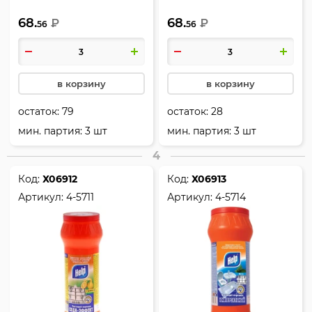
Пемоксоль HELP антижир
Пемоксоль HELP сода-
68.
68.
Лимон 4-5710
₽
эффект Морской бриз 4-
₽
56
56
5712
в корзину
в корзину
остаток:
79
остаток:
28
мин. партия: 3 шт
мин. партия: 3 шт
4
Код:
Х06912
Код:
Х06913
Артикул:
4-5711
Артикул:
4-5714