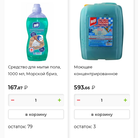
Средство для мытья пола,
Моющее
1000 мл, Морской бриз,
концентрированное
Help, 4-0305
средство для пола, 5000
167.
593.
₽
мл, Морской бриз, Help, 4-
₽
87
66
5731
в корзину
в корзину
остаток:
79
остаток:
3