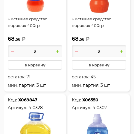
Чистящее средство
Чистящее средство
порошок 400гр
порошок 400гр
Пемоксоль HELP сода-
Пемоксоль HELP
68.
68.
эффект Лимон 4-5711
₽
Универсальный Мята 4-
₽
56
56
5714
в корзину
в корзину
остаток:
71
остаток:
45
мин. партия: 3 шт
мин. партия: 3 шт
Код:
Х069847
Код:
Х06550
Артикул:
4-0328
Артикул:
4-0302