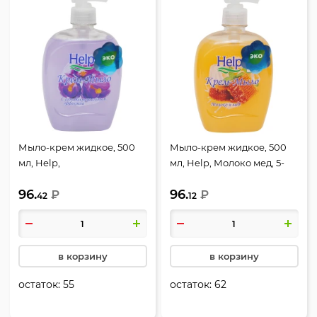
Мыло-крем жидкое, 500
Мыло-крем жидкое, 500
мл, Help,
мл, Help, Молоко мед, 5-
антибактериальное, 5-
0320
96.
96.
0314
₽
₽
42
12
в корзину
в корзину
остаток:
55
остаток:
62