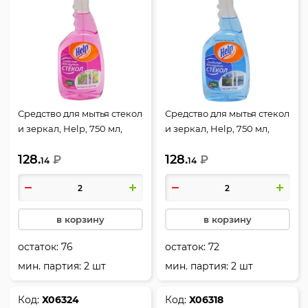
Средство для мытья стекол
Средство для мытья стекол
и зеркал, Help, 750 мл,
и зеркал, Help, 750 мл,
флакон с распылителем,
флакон с распылителем,
128.
128.
Ароматы весны, 1-0333
₽
Свежий озон, 1-0339
₽
14
14
в корзину
в корзину
остаток:
76
остаток:
72
мин. партия: 2 шт
мин. партия: 2 шт
Код:
Х06324
Код:
Х06318