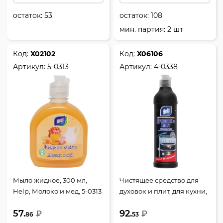
остаток:
53
остаток:
108
мин. партия: 2 шт
Код:
Х02102
Код:
Х06106
Артикул:
5-0313
Артикул:
4-0338
Мыло жидкое, 300 мл,
Чистящее средство для
Help, Молоко и мед, 5-0313
духовок и плит, для кухни,
500 мл, флакон с откидной
57.
92.
₽
крышкой, Help, 4-0338
₽
86
53