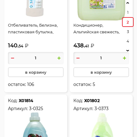
1
2
Отбеливатель, Белизна,
Кондиционер,
3
пластиковая бутылка,
Альпийская свежесть,
1000 гр, для белого белья,
канистра, 5 литров, для
4
140.
438.
Help, 4-0354
₽
всех типов белья, Help, 3-
₽
54
41
0323
в корзину
в корзину
остаток:
106
остаток:
5
Код:
Х01814
Код:
Х01802
Артикул:
3-0325
Артикул:
3-0373