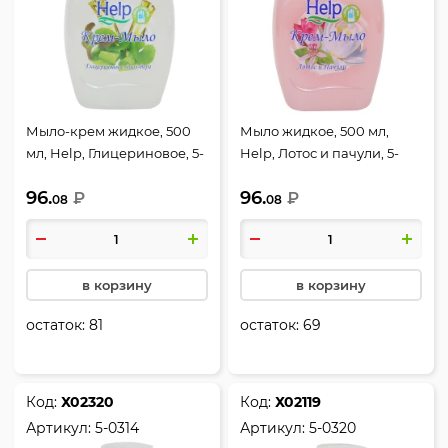
Мыло-крем жидкое, 500
Мыло жидкое, 500 мл,
мл, Help, Глицериновое, 5-
Help, Лотос и пачули, 5-
0316
0319
96.
96.
₽
₽
08
08
в корзину
в корзину
остаток:
81
остаток:
69
Код:
Х02320
Код:
Х02119
Артикул:
5-0314
Артикул:
5-0320