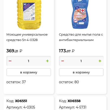
Моющее универсальное
Средство для мытья пола с
средство 5л 4-0328
антибактериальным
(Прогресс) Help
эффектом, 1000 мл, Help,
369.
173.
₽
4-0302
₽
21
07
в корзину
в корзину
остаток:
37
остаток:
80
Код:
Х06551
Код:
Х06558
Артикул:
4-0305
Артикул:
4-5731