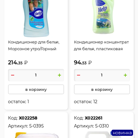
Кондиционер для белья,
Кондиционер концентрат
Морозное утро/Горный
для белья, пластиковая
родник, пластиковая
бутылка, 750 мл, для всех
214.
94.
бутылка, 2 литра, для всех
₽
типов белья, Help, 3-0373
₽
35
53
типов белья, Help, 3-0325
в корзину
в корзину
остаток:
1
остаток:
12
Код:
Х022258
Код:
Х022261
Артикул:
5-0395
Артикул:
5-0310
новинка