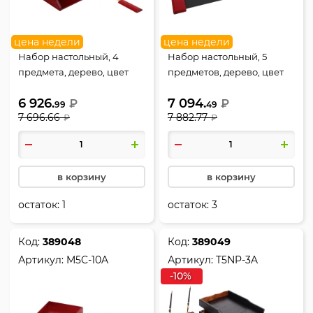
цена недели
цена недели
Набор настольный, 4
Набор настольный, 5
предмета, дерево, цвет
предметов, дерево, цвет
красное дерево, Good
красное дерево, Good
6 926.
7 094.
Sunrise, M4C-10A
₽
Sunrise, M5C-10
₽
99
49
7 696.66
7 882.77
₽
₽
в корзину
в корзину
остаток:
1
остаток:
3
Код:
389048
Код:
389049
Артикул:
M5C-10A
Артикул:
T5NP-3A
-10%