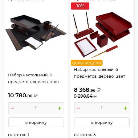
-10%
цена недели
Набор настольный, 6
Набор настольный, 6
предметов, дерево, цвет
предметов, дерево, цвет
красное дерево, Good
черное дерево, Good
8 368.
Sunrise, M6C-25A
₽
96
10 780.
Sunrise, 6FE-1A
₽
9 298.84
00
₽
в корзину
в корзину
остаток:
1
остаток:
3