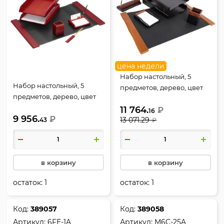
цена недели
Набор настольный, 5
Набор настольный, 5
предметов, дерево, цвет
предметов, дерево, цвет
орех/черный, Good
красное дерево, Good
11 764.
Sunrise, T5NP-3A
₽
16
9 956.
Sunrise, M5C-10A
₽
13 071.29
43
₽
в корзину
в корзину
остаток:
1
остаток:
1
Код:
389057
Код:
389058
Артикул:
6FE-1A
Артикул:
M6C-25A