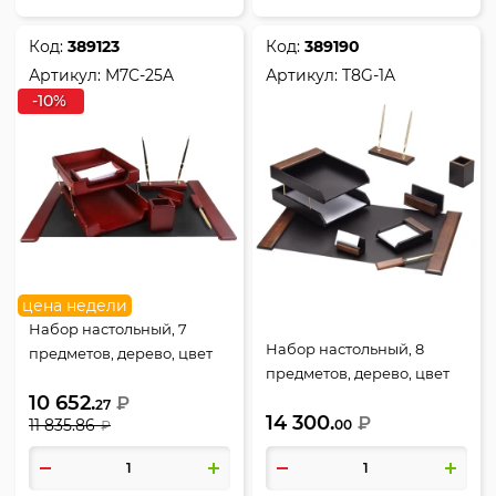
Код:
389123
Код:
389190
Артикул:
M7C-25A
Артикул:
T8G-1A
-10%
цена недели
Набор настольный, 7
Набор настольный, 8
предметов, дерево, цвет
предметов, дерево, цвет
красное дерево, Good
орех/черный, Good
10 652.
Sunrise, M7C-25A
₽
27
14 300.
Sunrise, T8G-1A
₽
11 835.86
00
₽