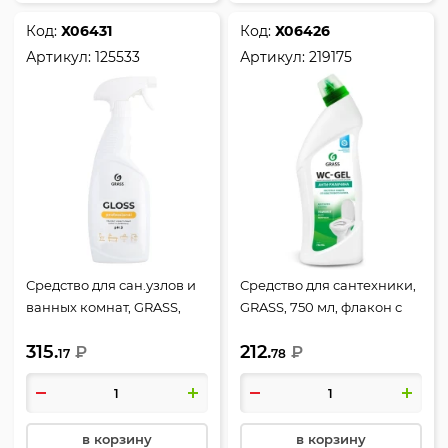
Код:
Х06431
Код:
Х06426
Артикул:
125533
Артикул:
219175
Средство для сан.узлов и
Средство для сантехники,
ванных комнат, GRASS,
GRASS, 750 мл, флакон с
600 мл, флакон с
дозатором, WC-GEL, 219175
315.
212.
распылителем,
₽
₽
17
78
Professional, 125533
в корзину
в корзину