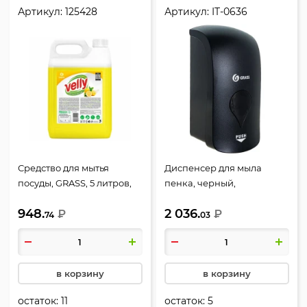
Артикул:
125428
Артикул:
IT-0636
Средство для мытья
Диспенсер для мыла
посуды, GRASS, 5 литров,
пенка, черный,
Лимон, 125428
настенный, 1 литр, GRASS,
948.
2 036.
₽
IT-0636
₽
74
03
в корзину
в корзину
остаток:
11
остаток:
5