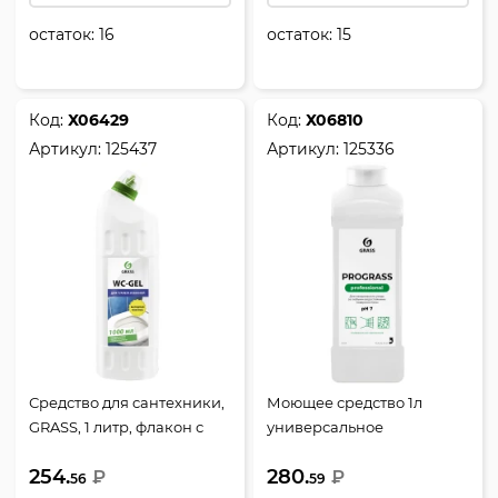
остаток:
16
остаток:
15
Код:
Х06429
Код:
Х06810
Артикул:
125437
Артикул:
125336
Средство для сантехники,
Моющее средство 1л
GRASS, 1 литр, флакон с
универсальное
дозатором, WC-GEL,
низкопенное Prograss для
254.
280.
125437
₽
всех поверхностей 125336
₽
56
59