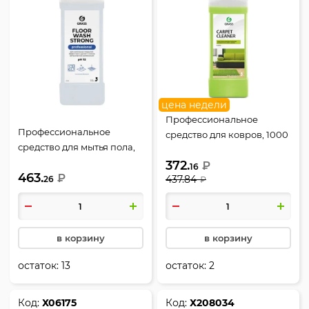
цена недели
Профессиональное
Профессиональное
средство для ковров, 1000
средство для мытья пола,
мл, Carpet Cleaner, GRASS,
1000 мл, Floor Wash Strong,
372.
215100
₽
16
463.
GRASS, 250100
₽
437.84
26
₽
в корзину
в корзину
остаток:
13
остаток:
2
Код:
Х06175
Код:
Х208034