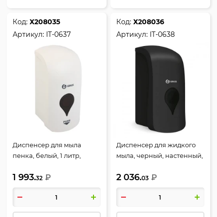
Код:
Х208035
Код:
Х208036
Артикул:
IT-0637
Артикул:
IT-0638
Диспенсер для мыла
Диспенсер для жидкого
пенка, белый, 1 литр,
мыла, черный, настенный,
GRASS, IT-0637
пластик, 1 литр, GRASS, IT-
1 993.
2 036.
₽
0638
₽
32
03