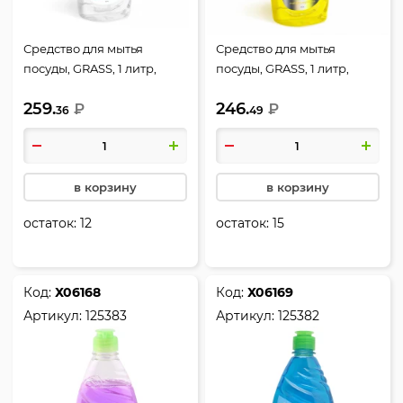
Средство для мытья
Средство для мытья
посуды, GRASS, 1 литр,
посуды, GRASS, 1 литр,
125434
Velly, 125427
259.
246.
₽
₽
36
49
в корзину
в корзину
остаток:
12
остаток:
15
Код:
Х06168
Код:
Х06169
Артикул:
125383
Артикул:
125382