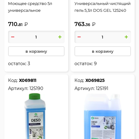
Моющее средство 5л
Универсальный чистящий
универсальное
гель 5,3л DOS GEL 125240
низкопенное Prograss для
710.
763.
всех поверхностей 125337
₽
₽
81
36
в корзину
в корзину
остаток:
3
остаток:
9
Код:
Х069811
Код:
Х069825
Артикул:
125190
Артикул:
125191