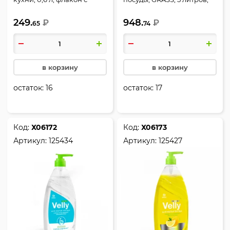
распылителем, GRASS,
Neutra, 125420
249.
948.
Azelit, 218600
₽
₽
65
74
в корзину
в корзину
остаток:
16
остаток:
17
Код:
Х06172
Код:
Х06173
Артикул:
125434
Артикул:
125427