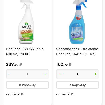
Полироль, GRASS, Torus,
Средство для мытья стекол
600 мл, 219600
и зеркал, GRASS, 600 мл,
флакон с распылителем,
287.
160.
₽
Голубая лагуна, 125247
₽
90
70
в корзину
в корзину
остаток:
16
остаток:
19