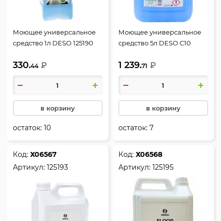
Моющее универсальное
Моющее универсальное
средство 1л DESO 125190
средство 5л DESO С10
125191
330.
1 239.
₽
₽
44
71
в корзину
в корзину
остаток:
10
остаток:
7
Код:
Х06567
Код:
Х06568
Артикул:
125193
Артикул:
125195