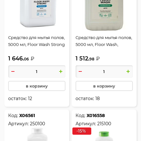
Средство для мытья полов,
Средство для мытья полов,
5000 мл, Floor Wash Strong
5000 мл, Floor Wash,
Professional, GRASS, 125193
GRASS, 125195
1 646.
1 512.
₽
₽
06
98
в корзину
в корзину
остаток:
12
остаток:
18
Код:
Х06561
Код:
Х016558
Артикул:
250100
Артикул:
215100
-15%