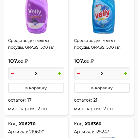
Средство для мытья
Средство для мытья
посуды, GRASS, 500 мл,
посуды, GRASS, 500 мл,
Velly Бархатная фиалка,
Velly Нежные ручки,
107.
107.
125383
₽
125382
₽
02
02
в корзину
в корзину
остаток:
17
остаток:
21
мин. партия: 2 шт
мин. партия: 2 шт
Код:
Х06270
Код:
Х06360
Артикул:
219600
Артикул:
125247