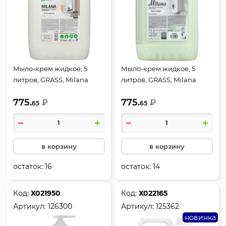
Мыло-крем жидкое, 5
Мыло-крем жидкое, 5
литров, GRASS, Milana
литров, GRASS, Milana
Жемчужное, 126205
Алое вера, 126605
775.
775.
₽
₽
65
65
в корзину
в корзину
остаток:
16
остаток:
14
Код:
Х021950
Код:
Х022165
Артикул:
126300
Артикул:
125362
новинка