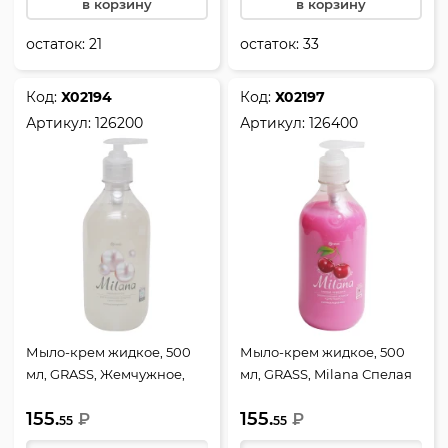
в корзину
в корзину
остаток:
21
остаток:
33
Код:
Х02194
Код:
Х02197
Артикул:
126200
Артикул:
126400
Мыло-крем жидкое, 500
Мыло-крем жидкое, 500
мл, GRASS, Жемчужное,
мл, GRASS, Milana Спелая
126200
черешня, 126400
155.
155.
₽
₽
55
55