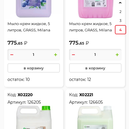
2
3
Мыло-крем жидкое, 5
Мыло-крем жидкое, 5
4
литров, GRASS, Milana
литров, GRASS, Milana
Черника в йогурте, 126305
Спелая черешня, 126405
775.
775.
₽
₽
65
65
в корзину
в корзину
остаток:
10
остаток:
12
Код:
Х02220
Код:
Х02221
Артикул:
126205
Артикул:
126605