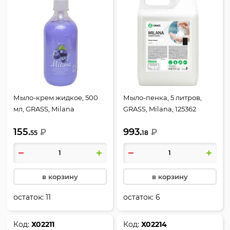
Мыло-крем жидкое, 500
Мыло-пенка, 5 литров,
мл, GRASS, Milana
GRASS, Milana, 125362
Черника в йогурте, 126300
155.
993.
₽
₽
55
18
в корзину
в корзину
остаток:
11
остаток:
6
Код:
Х02211
Код:
Х02214