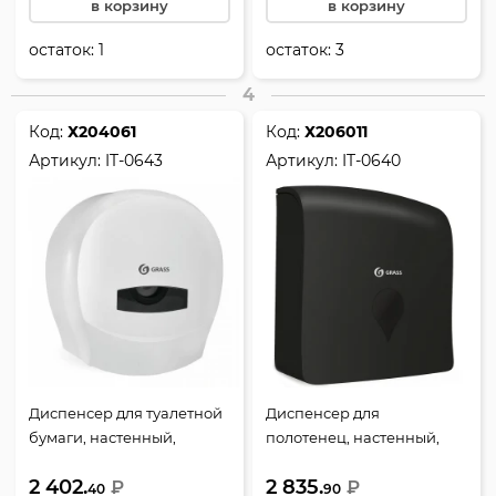
в корзину
в корзину
остаток:
1
остаток:
3
4
Код:
Х204061
Код:
Х206011
Артикул:
IT-0643
Артикул:
IT-0640
Диспенсер для туалетной
Диспенсер для
бумаги, настенный,
полотенец, настенный,
пластик, GRASS, IT-0643
305*342*140 мм, пластик,
2 402.
2 835.
₽
GRASS, IT-0640
₽
40
90