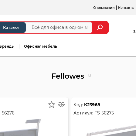
О компании
Контакты
Каталог
З
Бренды
Офисная мебель
Fellowes
13
Код:
К23968
-56276
Артикул:
FS-56275