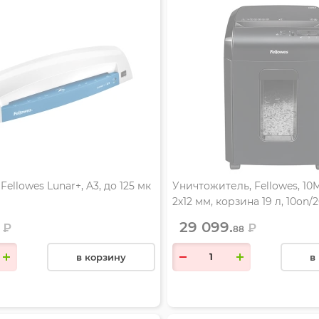
ellowes Lunar+, A3, до 125 мк
Уничтожитель, Fellowes, 10M
2х12 мм, корзина 19 л, 10on/2
29 099.
₽
₽
88
в корзину
в