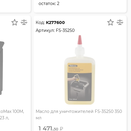
остаток:
2
Код:
К277600
Артикул:
FS-35250
toMax 100M,
Масло для уничтожителей FS-35250 350
23 л,
мл
1 471.
₽
50