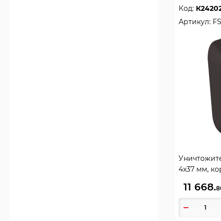
Код:
К2420
Артикул:
FS
Уничтожител
4x37 мм, кор
11 668.
8