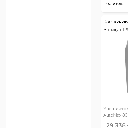
остаток:
1
Код:
К24216
Артикул:
FS
Уничтожител
AutoMax 80M
17 л, 7on/40
29 338.