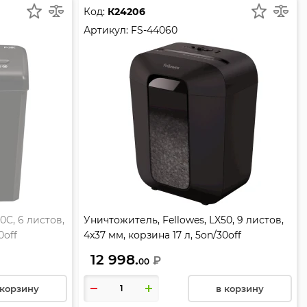
Код:
К24206
Артикул:
FS-44060
0C, 6 листов,
Уничтожитель, Fellowes, LX50, 9 листов,
0off
4x37 мм, корзина 17 л, 5on/30off
12 998.
₽
00
 корзину
в корзину