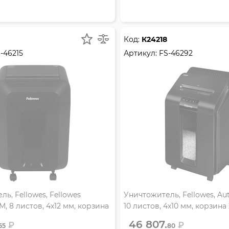
Код:
К24218
-46215
Артикул:
FS-46292
ь, Fellowes, Fellowes
Уничтожитель, Fellowes, Au
, 8 листов, 4х12 мм, корзина
10 листов, 4х10 мм, корзина 
off
15on/35off
46 807.
₽
₽
55
80