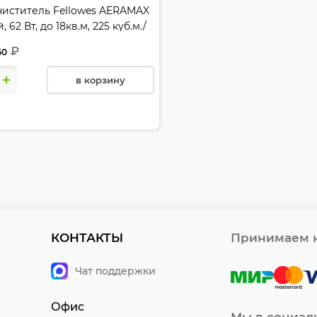
иститель Fellowes AERAMAX
 62 Вт, до 18кв.м, 225 куб.м./
₽
50
в корзину
КОНТАКТЫ
Принимаем к
Чат поддержки
Офис
Мы в социал