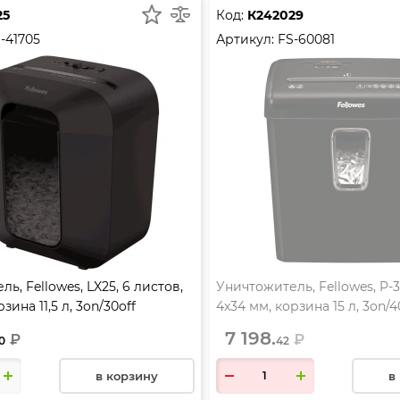
25
Код:
К242029
-41705
Артикул:
FS-60081
ь, Fellowes, LX25, 6 листов,
Уничтожитель, Fellowes, P-3
зина 11,5 л, 3on/30off
4x34 мм, корзина 15 л, 3on/4
7 198.
₽
₽
0
42
в корзину
в