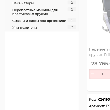
2
Ламинаторы
2
Переплетные машины для
пластиковых пружин
1
Смазки и пасты для оргтехники
7
Уничтожители
Переплетна
пружин Fell
28 765.
Код:
К24195
Артикул:
FS