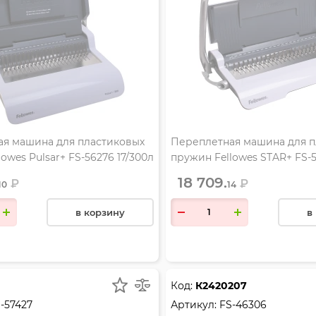
я машина для пластиковых
Переплетная машина для п
owes Pulsar+ FS-56276 17/300л
пружин Fellowes STAR+ FS-5
18 709.
₽
₽
10
14
в корзину
в
Код:
К2420207
-57427
Артикул:
FS-46306