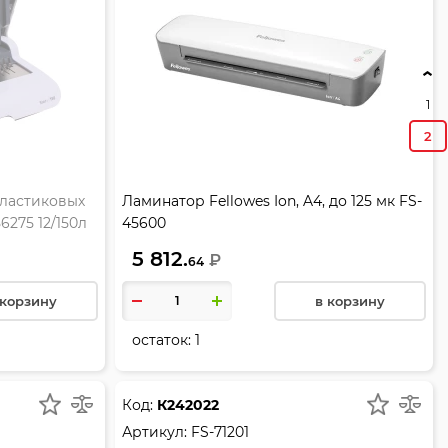
1
2
ластиковых
Ламинатор Fellowes Ion, A4, до 125 мк FS-
6275 12/150л
45600
5 812.
₽
64
 корзину
в корзину
остаток:
1
Код:
К242022
Артикул:
FS-71201