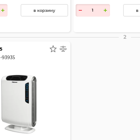
в корзину
в
2
5
-93935