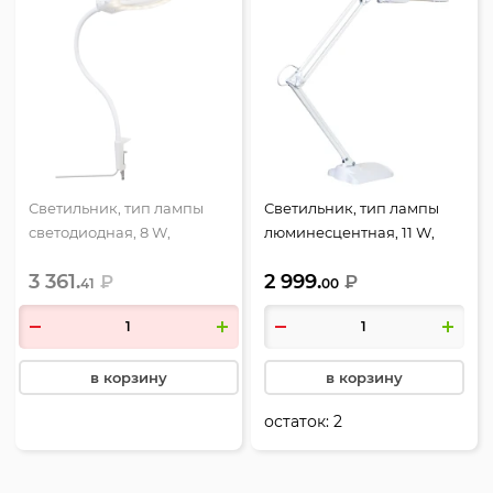
Светильник, тип лампы
Светильник, тип лампы
светодиодная, 8 W,
люминесцентная, 11 W,
струбцина, белый, с
подставка, белый,
3 361.
2 999.
лупой, Трансвит, Леда
₽
Трансвит, Дельта+
₽
41
00
С20-038
в корзину
в корзину
остаток:
2