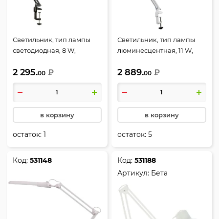
Светильник, тип лампы
Светильник, тип лампы
светодиодная, 8 W,
люминесцентная, 11 W,
струбцина, черный,
струбцина, белый,
2 295.
2 889.
Трансвит, Гермес
₽
Трансвит, Дельта
₽
00
00
в корзину
в корзину
остаток:
1
остаток:
5
Код:
531148
Код:
531188
Артикул:
Бета