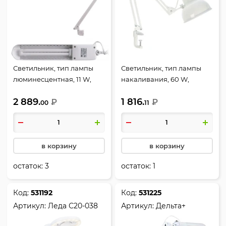
Светильник, тип лампы
Светильник, тип лампы
люминесцентная, 11 W,
накаливания, 60 W,
струбцина, Трансвит
струбцина, белый,
2 889.
1 816.
₽
Трансвит, Бета
₽
00
11
в корзину
в корзину
остаток:
3
остаток:
1
Код:
531192
Код:
531225
Артикул:
Леда С20-038
Артикул:
Дельта+