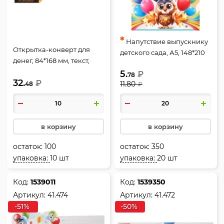
*
Напутствие выпускнику
Открытка-конверт для
детского сада, А5, 148*210
денег, 84*168 мм, текст,
мм, Открытая планета,
Поздравляю!, Открытая
5.
₽
85.682
78
32.
планета, 90001834
₽
11.80
48
₽
в корзину
в корзину
остаток:
100
остаток:
350
упаковка:
10 шт
упаковка:
20 шт
Код:
1539011
Код:
1539350
Артикул:
41.474
Артикул:
41.472
-51%
-50%