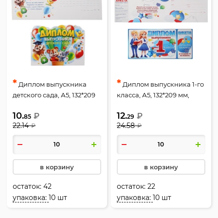
*
*
Диплом выпускника
Диплом выпускника 1-го
детского сада, А5, 132*209
класса, А5, 132*209 мм,
мм, Открытая планета,
Открытая планета, 41.472
10.
12.
₽
₽
41.474
85
29
22.14
24.58
₽
₽
в корзину
в корзину
остаток:
42
остаток:
22
упаковка:
10 шт
упаковка:
10 шт