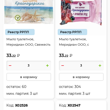
Реестр РРПП
Реестр РРПП
Мыло туалетное,
Мыло туалетное,
Меридиан ООО, Свежесть
Меридиан ООО, с
моря, 100 гр
ароматом ягод, 100 гр
33.
33.
₽
₽
22
22
в корзину
в корзину
остаток:
60
остаток:
304
мин. партия: 3 шт
мин. партия: 3 шт
Код:
Х02526
Код:
Х02547