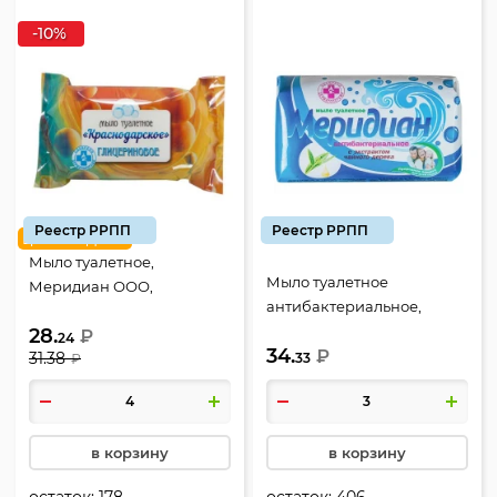
-10%
Реестр РРПП
Реестр РРПП
цена недели
Мыло туалетное,
Мыло туалетное
Меридиан ООО,
антибактериальное,
Глицерин, 100 гр
Меридиан ООО, 100 гр
28.
₽
24
34.
₽
31.38
33
₽
в корзину
в корзину
остаток:
178
остаток:
406