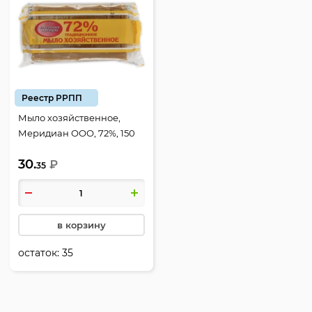
Реестр РРПП
Мыло хозяйственное,
Меридиан ООО, 72%, 150
гр, полиэтиленовая
30.
упаковка
₽
35
в корзину
остаток:
35