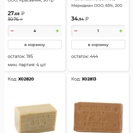
Меридиан ООО, 65%, 200
гр, без упаковки
27.
₽
68
34.
₽
30.76
94
₽
в корзину
в корзину
остаток:
195
остаток:
444
мин. партия: 4 шт
Код:
Х02820
Код:
Х02813