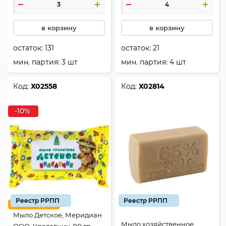
в корзину
в корзину
остаток:
131
остаток:
21
мин. партия: 3 шт
мин. партия: 4 шт
Код:
Х02558
Код:
Х02814
-10%
Реестр РРПП
Реестр РРПП
цена недели
Мыло Детское, Меридиан
Мыло хозяйственное,
ООО, Красавчик, 90 гр