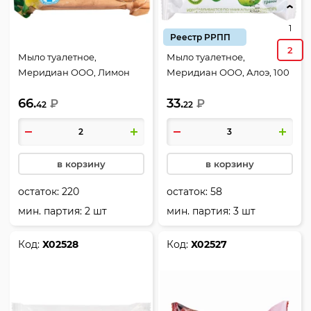
1
Реестр РРПП
2
Мыло туалетное,
Мыло туалетное,
Меридиан ООО, Лимон
Меридиан ООО, Алоэ, 100
Банное, 200 гр
гр
66.
33.
₽
₽
42
22
в корзину
в корзину
остаток:
220
остаток:
58
мин. партия: 2 шт
мин. партия: 3 шт
Код:
Х02528
Код:
Х02527