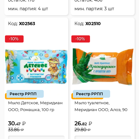
мин. партия: 4 шт
мин. партия: 3 шт
Код:
Х02563
Код:
Х02510
-10%
-10%
Реестр РРПП
Реестр РРПП
цена недели
цена недели
Мыло Детское, Меридиан
Мыло туалетное,
ООО, Ромашка, 100 гр
Меридиан ООО, Алоэ, 90
гр
30.
26.
₽
₽
47
82
33.86
29.80
₽
₽