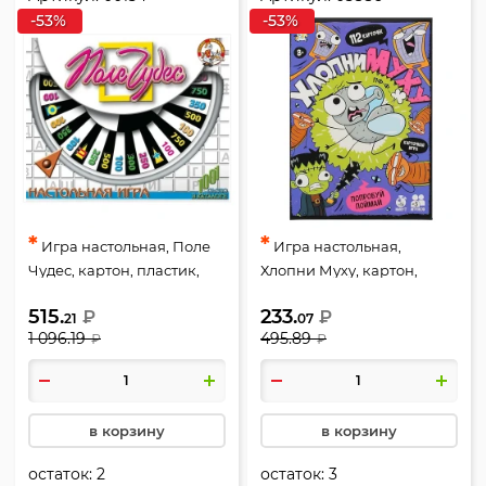
-53%
-53%
*
*
Игра настольная, Поле
Игра настольная,
Чудес, картон, пластик,
Хлопни Муху, картон,
Десятое Королевство,
Десятое Королевство,
515.
233.
₽
₽
00154
05886
21
07
1 096.19
495.89
₽
₽
в корзину
в корзину
остаток:
2
остаток:
3