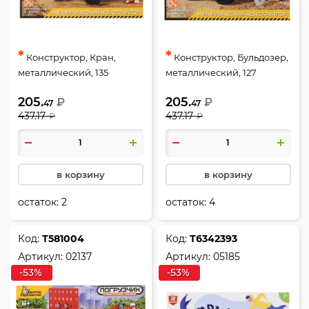
*
*
Конструктор, Кран,
Конструктор, Бульдозер,
металлический, 135
металлический, 127
деталей, Десятое
деталей, Десятое
205.
205.
₽
₽
Королевство, 02136
Королевство, 02135
47
47
437.17
437.17
₽
₽
в корзину
в корзину
остаток:
2
остаток:
4
Код:
Т581004
Код:
Т6342393
Артикул:
02137
Артикул:
05185
-53%
-53%