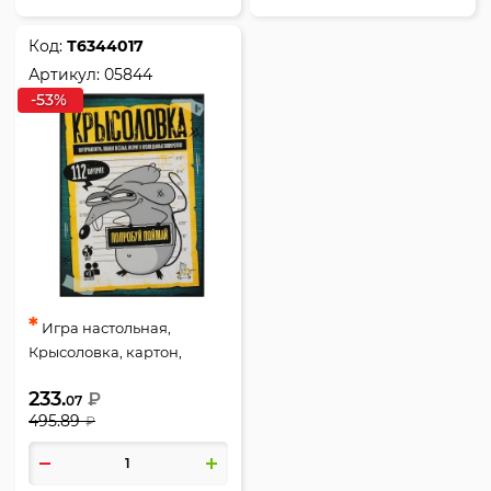
Код:
Т6344017
Артикул:
05844
-53%
*
Игра настольная,
Крысоловка, картон,
Десятое Королевство,
233.
₽
05844
07
495.89
₽