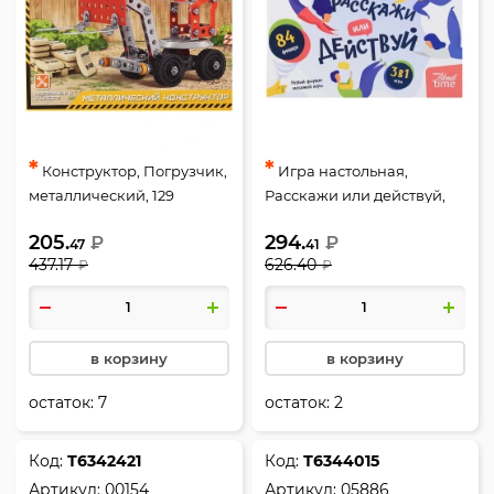
*
*
Конструктор, Погрузчик,
Игра настольная,
металлический, 129
Расскажи или действуй,
деталей, Десятое
Актив time, картон,
205.
294.
₽
₽
Королевство, 02137
пластик, Десятое
47
41
437.17
626.40
₽
₽
Королевство, 05185
в корзину
в корзину
остаток:
7
остаток:
2
Код:
Т6342421
Код:
Т6344015
Артикул:
00154
Артикул:
05886