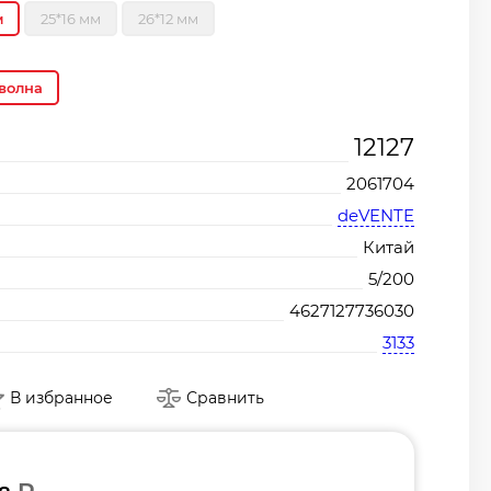
м
25*16 мм
26*12 мм
волна
12127
2061704
deVENTE
Китай
5/200
4627127736030
3133
В избранное
Сравнить