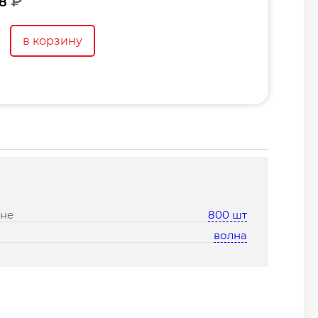
₽
8
в корзину
оне
800 шт
волна