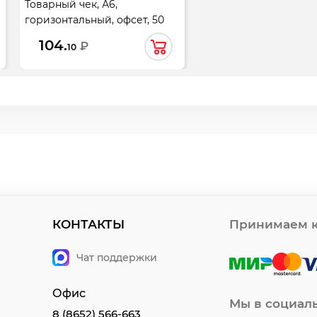
Товарный чек, А6,
горизонтальный, офсет, 50
листов, самокопирующийся,
104.
₽
10
14522
КОНТАКТЫ
Принимаем к
Чат поддержки
Офис
Мы в социал
8 (8652) 566-663