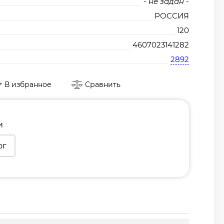
- не задан -
РОССИЯ
120
4607023141282
2892
В избранное
Сравнить
и
ог