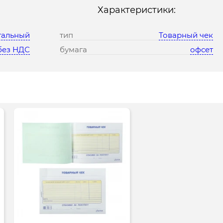
Характеристики:
тальный
тип
Товарный чек
без НДС
бумага
офсет