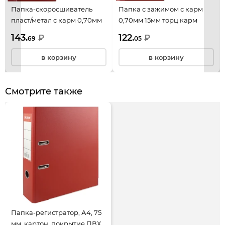
Папка-скоросшиватель
Папка с зажимом с карм
пласт/метал с карм 0,70мм
0,70мм 15мм торц карм
16мм торц карм KLERK
KLERK 190927 красн
143.
122.
₽
₽
69
05
190942 красн
в корзину
в корзину
Смотрите также
Папка-регистратор, А4, 75
мм, картон, покрытие ПВХ,