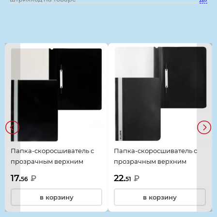
Смотрите также
Папка-скоросшиватель с
Папка-скоросшиватель с
прозрачным верхним
прозрачным верхним
листом, А4, пластик,
листом, А4, пластик,
17.
22.
₽
₽
56
51
сменная этикетка, 0,12 мм,
сменная этикетка, 0,16 мм,
цвет черный, KLERK, 211911
цвет черный, KLERK, 211918
в корзину
в корзину