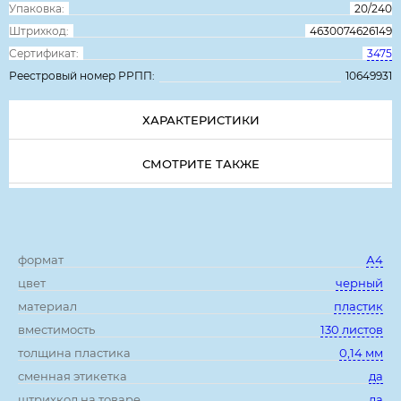
Упаковка:
20/240
Штрихкод:
4630074626149
Сертификат:
3475
Реестровый номер РРПП:
10649931
ХАРАКТЕРИСТИКИ
СМОТРИТЕ ТАКЖЕ
Характеристики:
формат
А4
цвет
черный
материал
пластик
вместимость
130 листов
толщина пластика
0,14 мм
сменная этикетка
да
штрихкод на товаре
да