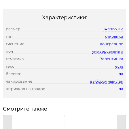
Характеристики:
размер
145*165 мм
тип
открытка
тиснение
конгревное
пол
универсальный
тематика
Валентинка
текст
есть
блестки
да
лакирование
выборочный лак
штрихкод на товаре
да
Смотрите также