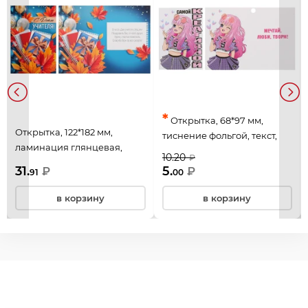
*
Открытка, 68*97 мм,
Открытка, 122*182 мм,
тиснение фольгой, текст,
ламинация глянцевая,
Самой креативной, Мир
10.20
₽
текст, С Днем учителя!,
поздравлений, 083.255
31.
5.
₽
₽
91
00
Империя поздравлений,
3.0001162
в корзину
в корзину