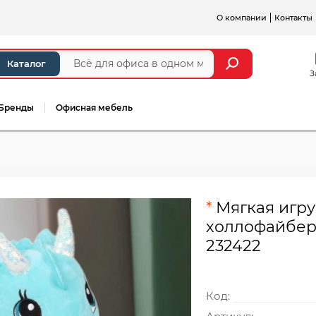
О компании
Контакты
Каталог
З
Бренды
Офисная мебель
*
Мягкая игру
холлофайбер
232422
Код: