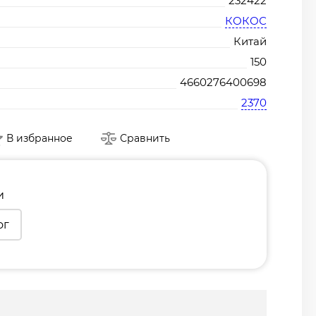
232422
КОКОС
Китай
150
4660276400698
2370
В избранное
Сравнить
и
ог