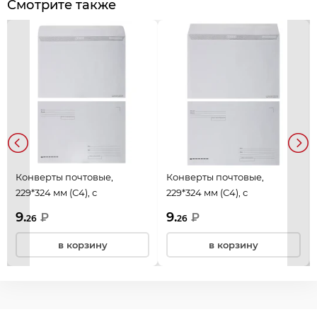
Смотрите также
Конверты почтовые,
Конверты почтовые,
229*324 мм (С4), с
229*324 мм (С4), с
подсказом "кому-куда",
подсказом "кому-куда",
9.
9.
₽
₽
26
26
офсет, декстрин, Ряжская
офсет, декстрин, Ряжская
печатная фабрика ОАО,
печатная фабрика ОАО,
в корзину
в корзину
3046арх
С4_НПРарх