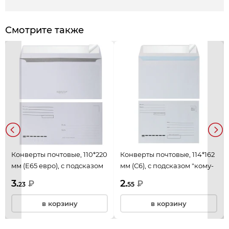
Смотрите также
Конверты почтовые, 110*220
Конверты почтовые, 114*162
мм (Е65 евро), с подсказом
мм (С6), с подсказом "кому-
"кому-куда", офсет,
куда", офсет, силиконовая
3.
2.
₽
₽
23
55
силиконовая лента,
лента, Ряжская печатная
Ряжская печатная
фабрика ОАО, EPC6S00TX
в корзину
в корзину
фабрика ОАО, DLНПСР_м