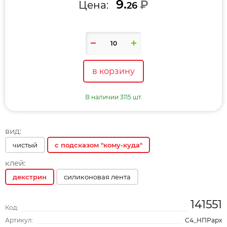
9.
₽
Цена:
26
в корзину
В наличии 3115 шт.
вид:
чистый
с подсказом "кому-куда"
клей:
декстрин
силиконовая лента
141551
Код:
Артикул:
С4_НПРарх