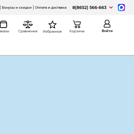
8(8652) 566-663
Бонусы и скидки
Оплата и доставка
Войти
аказы
Сравнение
Корзина
Избранное
Распечатать
овые, 110*220 мм (Е65 евро), с
му-куда", офсет, декстрин,
тная фабрика ОАО, 1544arh
азом "кому-куда"