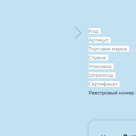
клей:
декстрин
силик
Код:
Артикул:
Торговая марка:
Страна:
Упаковка:
Штрихкод:
Сертификат:
Реестровый номер