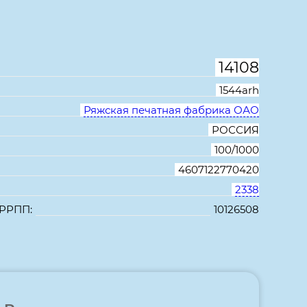
оновая лента
14108
1544arh
Ряжская печатная фабрика ОАО
РОССИЯ
100/1000
4607122770420
2338
 РРПП:
10126508
В избранное
Сравнить