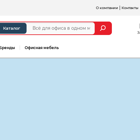
О компании
Контакты
Каталог
З
Бренды
Офисная мебель
Конверты почт
подсказом "ко
Ряжская печа
вид:
чистый
с подск