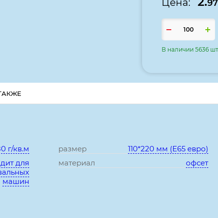
2.
Цена:
97
В наличии 5636 шт
ТАКЖЕ
Характеристики:
0 г/кв.м
размер
110*220 мм (Е65 евро)
дит для
материал
офсет
вальных
машин