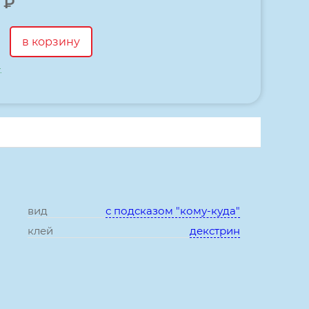
₽
в корзину
.
вид
с подсказом "кому-куда"
клей
декстрин