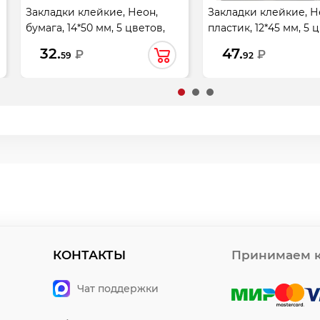
Закладки клейкие, Неон,
Закладки клейкие, Н
бумага, 14*50 мм, 5 цветов,
пластик, 12*45 мм, 5 
250 листов, неон, KLERK,
125 листов, неон, KLE
32.
47.
₽
₽
59
92
242622
230887
КОНТАКТЫ
Принимаем к
Чат поддержки