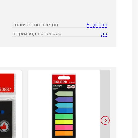
количество цветов
5 цветов
штрихкод на товаре
да