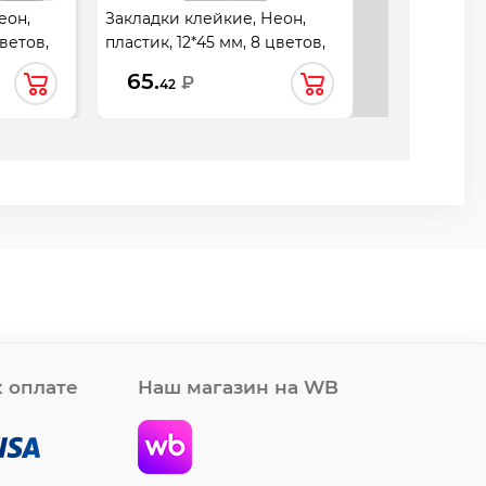
еон,
Закладки клейкие, Неон,
Закладки кл
цветов,
пластик, 12*45 мм, 8 цветов,
пластик, 12*4
RK,
200 листов, неон, KLERK,
125 листов, н
65.
29.
₽
₽
42
92
206925
206924
 оплате
Наш магазин на WB