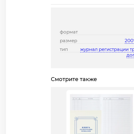
формат
размер
200
тип
журнал регистрации т
до
Смотрите также