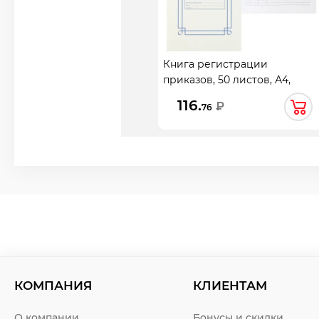
Книга регистрации
приказов, 50 листов, А4,
200*290 мм, линия, офсет, на
116.
₽
76
скобе, МБ50
КОМПАНИЯ
КЛИЕНТАМ
О компании
Бонусы и скидки