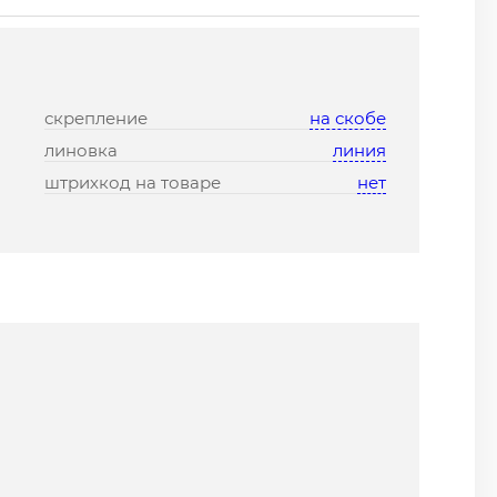
скрепление
на скобе
линовка
линия
штрихкод на товаре
нет