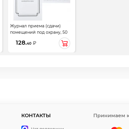
Журнал приема (сдачи)
помещений под охрану, 50
листов, А4, 200*290 мм,
128.
₽
40
офсет, на скобе, МБ-50
КОНТАКТЫ
Принимаем к