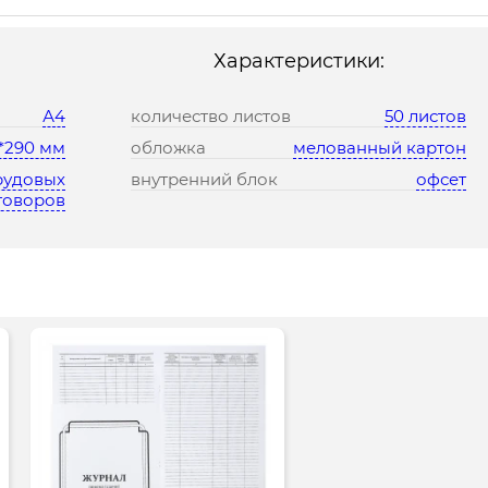
Характеристики:
А4
количество листов
50 листов
*290 мм
обложка
мелованный картон
рудовых
внутренний блок
офсет
говоров