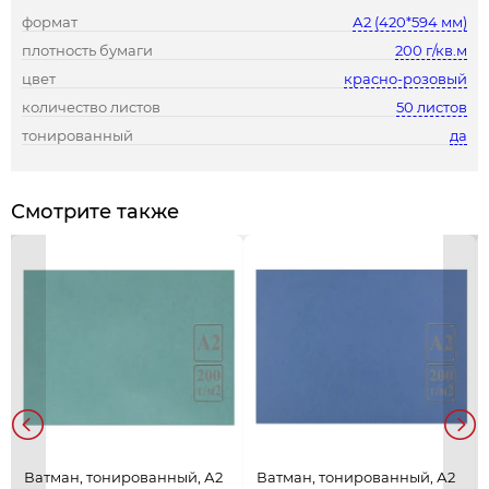
формат
А2 (420*594 мм)
плотность бумаги
200 г/кв.м
цвет
красно-розовый
количество листов
50 листов
тонированный
да
Смотрите также
Ватман, тонированный, А2
Ватман, тонированный, А2