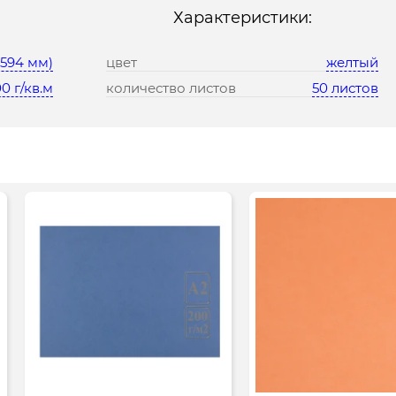
Характеристики:
*594 мм)
цвет
желтый
0 г/кв.м
количество листов
50 листов