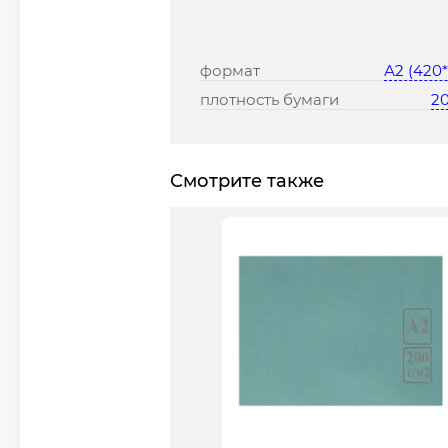
формат
А2 (420
плотность бумаги
20
Смотрите также