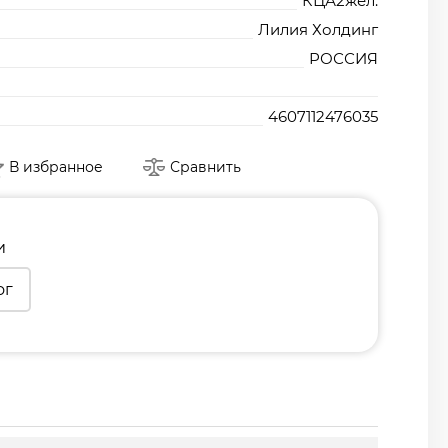
КЦА2жел.
Лилия Холдинг
РОССИЯ
4607112476035
В избранное
Сравнить
и
ог