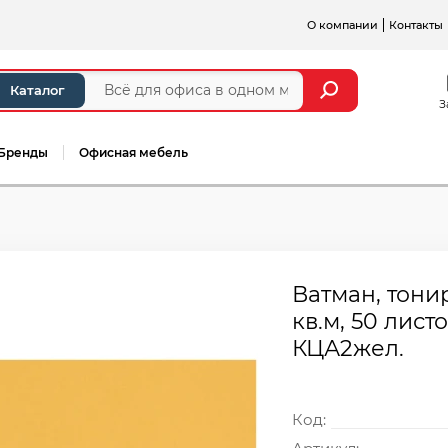
О компании
Контакты
Каталог
З
Бренды
Офисная мебель
Ватман, тонир
кв.м, 50 лист
КЦА2жел.
Код: