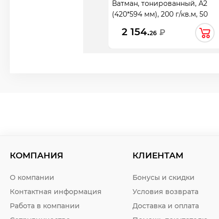
Ватман, тонированный, А2
(420*594 мм), 200 г/кв.м, 50
листов, зеленый, Лилия
2 154.
₽
26
Холдинг, КЦА2зел.
КОМПАНИЯ
КЛИЕНТАМ
О компании
Бонусы и скидки
Контактная информация
Условия возврата
Работа в компании
Доставка и оплата