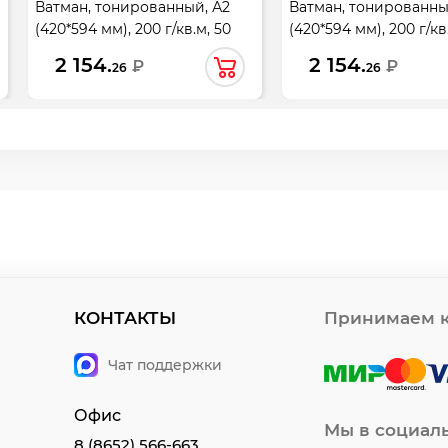
Ватман, тонированный, А2
Ватман, тонированны
(420*594 мм), 200 г/кв.м, 50
(420*594 мм), 200 г/кв
листов, синий, Лилия
листов, оранжевый,
2 154.
2 154.
₽
₽
26
26
Холдинг, КЦА2син.
Холдинг, КЦ-7779
КОНТАКТЫ
Принимаем к
Чат поддержки
Офис
Мы в социал
8 (8652) 566-663