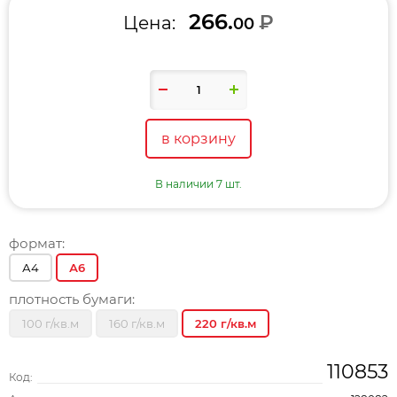
266.
₽
Цена:
00
в корзину
В наличии 7 шт.
формат:
А4
А6
плотность бумаги:
100 г/кв.м
160 г/кв.м
220 г/кв.м
110853
Код: