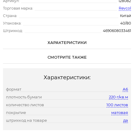
Артикул:
128082
Торговая марка:
Revcol
Страна:
Китай
Упаковка:
40/80
Штрихкод:
4690608033461
ХАРАКТЕРИСТИКИ
СМОТРИТЕ ТАКЖЕ
Характеристики:
формат
А6
плотность бумаги
220 г/кв.м
количество листов
100 листов
покрытие
матовая
штрихкод на товаре
да