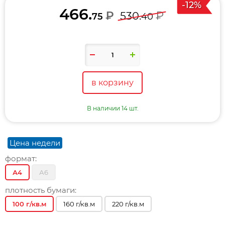
-12%
466.
₽
₽
530.
75
40
в корзину
В наличии 14 шт.
Цена недели
формат:
А4
А6
плотность бумаги:
100 г/кв.м
160 г/кв.м
220 г/кв.м