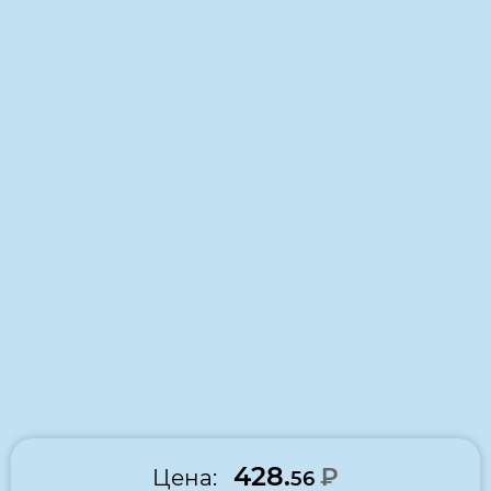
Бумага, Ballet, А4, 80 г/кв.м, 500 листов, класс
бумаги А+, белизна CIE 168%
В избранное
Сравнить
428.
₽
Цена:
56