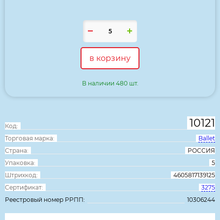
в корзину
В наличии 480 шт.
10121
Код:
Торговая марка:
Ballet
Страна:
РОССИЯ
Упаковка:
5
Штрихкод:
4605817139125
Сертификат:
3275
Реестровый номер РРПП:
10306244