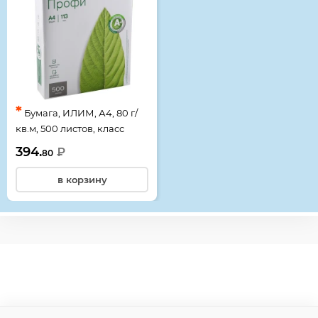
*
Бумага, ИЛИМ, А4, 80 г/
кв.м, 500 листов, класс
бумаги А+, белизна CIE
394.
₽
80
168%
в корзину