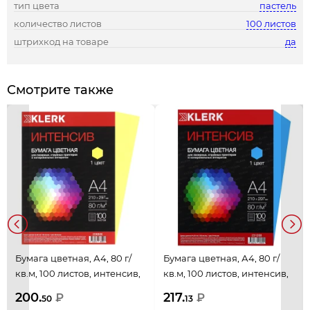
тип цвета
пастель
количество листов
100 листов
штрихкод на товаре
да
Смотрите также
Бумага цветная, А4, 80 г/
Бумага цветная, А4, 80 г/
кв.м, 100 листов, интенсив,
кв.м, 100 листов, интенсив,
желтый, KLERK, 206806
голубой, KLERK, 231268
200.
217.
₽
₽
50
13