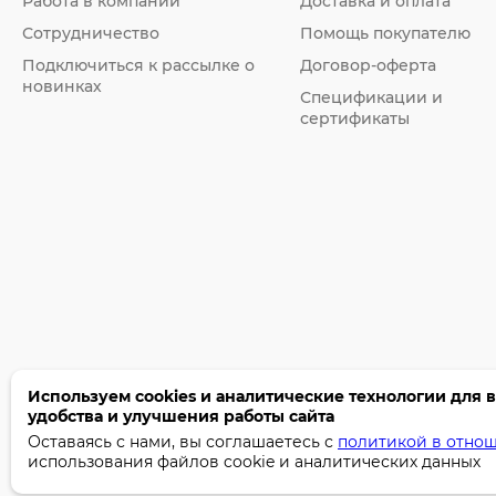
Работа в компании
Доставка и оплата
Сотрудничество
Помощь покупателю
Подключиться к рассылке о
Договор-оферта
новинках
Спецификации и
сертификаты
Используем cookies и аналитические технологии для 
удобства и улучшения работы сайта
©2005-2026 Бумага-С. Все права защищены.
Оставаясь с нами, вы соглашаетесь с
политикой в отно
использования файлов cookie и аналитических данных
Политика конфиденциальности