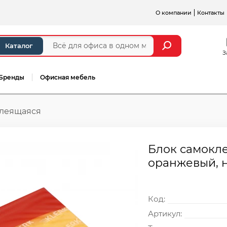
О компании
Контакты
Каталог
З
Бренды
Офисная мебель
клеящаяся
Блок самоклея
оранжевый, н
Код:
Артикул: