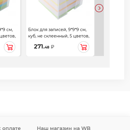
*9 см,
Блок для записей, 9*9*9 см,
Блок для зап
 цветов,
куб, не склеенный, 5 цветов,
куб, не скле
ая,
белизна 92%, подставка
белизна 70-8
271.
89.
₽
₽
48
30
пластиковая, KLERK, 210057
KLERK, 2058
 оплате
Наш магазин на WB