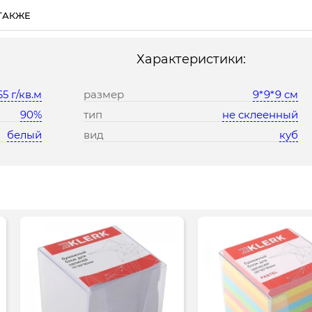
ТАКЖЕ
Характеристики:
5 г/кв.м
размер
9*9*9 см
90%
тип
не склеенный
белый
вид
куб