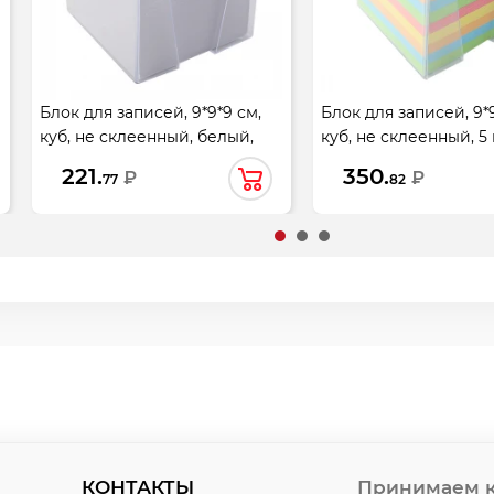
Блок для записей, 9*9*9 см,
Блок для записей, 9*9
куб, не склеенный, белый,
куб, не склеенный, 5
белизна 92%, подставка
подставка пластиков
221.
350.
₽
₽
77
82
пластиковая, KLERK, 206883
KLERK, 210056
КОНТАКТЫ
Принимаем к