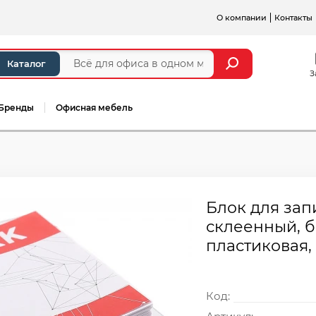
О компании
Контакты
Каталог
З
Бренды
Офисная мебель
Блок для запи
склеенный, б
пластиковая,
Код: