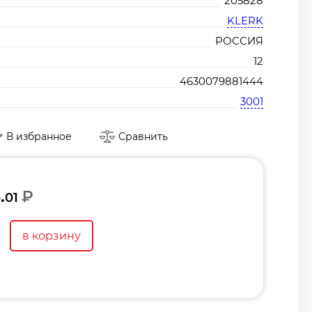
205828
KLERK
РОССИЯ
12
4630079881444
3001
В избранное
Сравнить
.
₽
01
в корзину