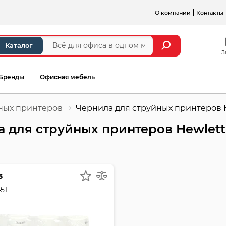
О компании
Контакты
Каталог
З
Бренды
Офисная мебель
ных принтеров
Чернила для струйных принтеров H
 для струйных принтеров Hewlett
3
51