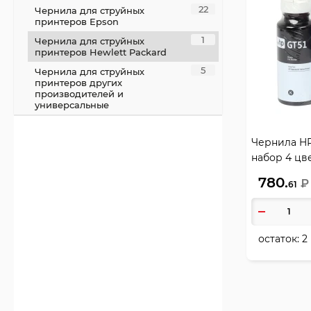
22
Чернила для струйных
принтеров Epson
1
Чернила для струйных
принтеров Hewlett Packard
5
Чернила для струйных
принтеров других
производителей и
универсальные
Чернила HP
набор 4 цве
780.
₽
61
остаток:
2