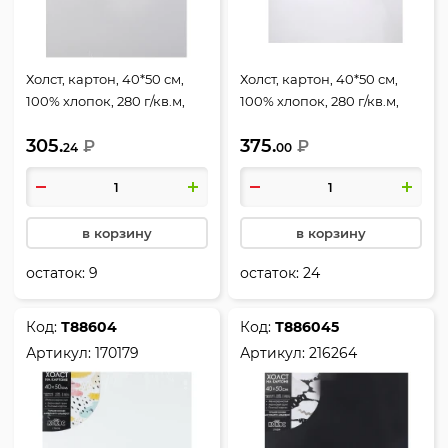
Холст, картон, 40*50 см,
Холст, картон, 40*50 см,
100% хлопок, 280 г/кв.м,
100% хлопок, 280 г/кв.м,
грунтованный, Artistic
Pinax, 10.4050
305.
375.
studio, deVENTE, 8150305
₽
₽
24
00
в корзину
в корзину
остаток:
9
остаток:
24
Код:
Т88604
Код:
Т886045
Артикул:
170179
Артикул:
216264