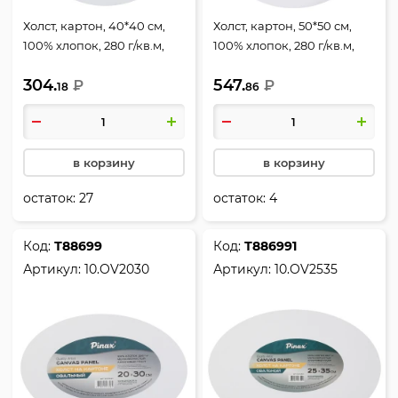
Холст, картон, 40*40 см,
Холст, картон, 50*50 см,
100% хлопок, 280 г/кв.м,
100% хлопок, 280 г/кв.м,
грунтованный, КОКОС,
грунтованный, Pinax,
304.
547.
242242
₽
10.RD50
₽
18
86
в корзину
в корзину
остаток:
27
остаток:
4
Код:
Т88699
Код:
Т886991
Артикул:
10.OV2030
Артикул:
10.OV2535