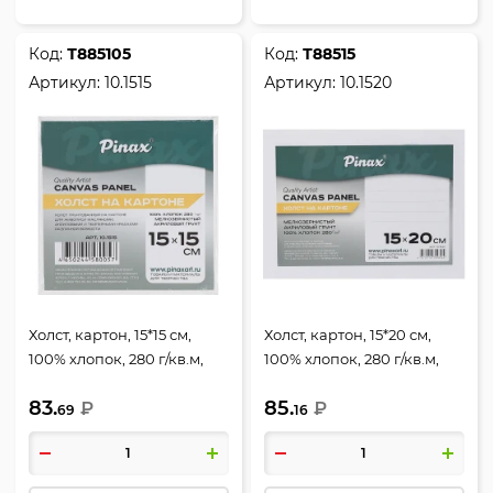
Код:
Т885105
Код:
Т88515
Артикул:
10.1515
Артикул:
10.1520
Холст, картон, 15*15 см,
Холст, картон, 15*20 см,
100% хлопок, 280 г/кв.м,
100% хлопок, 280 г/кв.м,
грунтованный, Pinax,
Pinax, 10.1520
83.
85.
10.1515
₽
₽
69
16