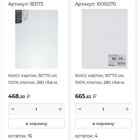
Артикул:
183173
Артикул:
ХКХ5070
Холст, картон, 50*70 см,
Холст, картон, 50*70 см,
100% хлопок, 280 г/кв.м,
100% хлопок, 280 г/кв.м,
грунтованный, КОКОС,
Pinax, ХКХ5070
468.
665.
183173
₽
₽
50
62
в корзину
в корзину
остаток:
16
остаток:
4