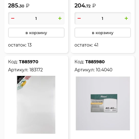
285.
204.
₽
183171
₽
30
72
в корзину
в корзину
остаток:
13
остаток:
41
Код:
Т885970
Код:
Т885980
Артикул:
183172
Артикул:
10.4040