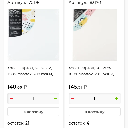
Артикул:
170175
Артикул:
183170
Холст, картон, 30*30 см,
Холст, картон, 30*35 см,
100% хлопок, 280 г/кв.м,
100% хлопок, 280 г/кв.м,
грунтованный, КОКОС,
грунтованный, КОКОС,
140.
145.
170175
₽
183170
₽
60
91
в корзину
в корзину
остаток:
21
остаток:
4