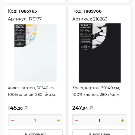
Код:
Т885765
Код:
Т885766
Артикул:
170177
Артикул:
216263
Холст, картон, 30*40 см,
Холст, картон, 30*40 см,
100% хлопок, 280 г/кв.м,
100% хлопок, 280 г/кв.м,
грунтованный, КОКОС,
грунтованный, КОКОС,
145.
247.
170177
₽
216263
₽
20
94
в корзину
в корзину