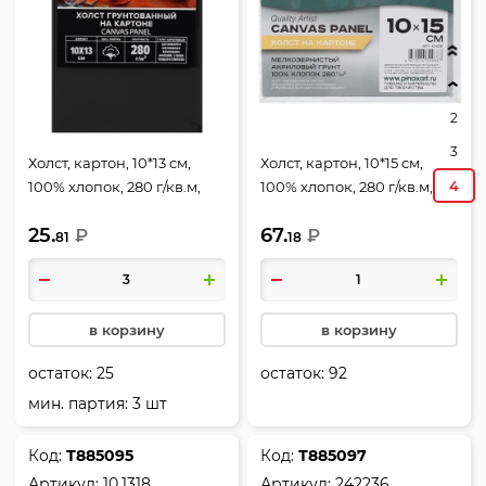
2
3
Холст, картон, 10*13 см,
Холст, картон, 10*15 см,
4
100% хлопок, 280 г/кв.м,
100% хлопок, 280 г/кв.м,
грунтованный, ART,
грунтованный, Pinax,
25.
67.
deVENTE, 8150428
₽
ХКХ1015
₽
81
18
в корзину
в корзину
остаток:
25
остаток:
92
мин. партия: 3 шт
Код:
Т885095
Код:
Т885097
Артикул:
10.1318
Артикул:
242236