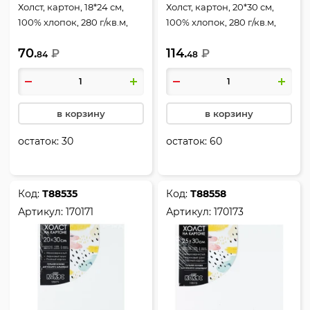
Холст, картон, 18*24 см,
Холст, картон, 20*30 см,
100% хлопок, 280 г/кв.м,
100% хлопок, 280 г/кв.м,
грунтованный, Artistic
грунтованный, Pinax,
70.
114.
studio, deVENTE, 8150301
₽
ХКХ2030
₽
84
48
в корзину
в корзину
остаток:
30
остаток:
60
Код:
Т88535
Код:
Т88558
Артикул:
170171
Артикул:
170173