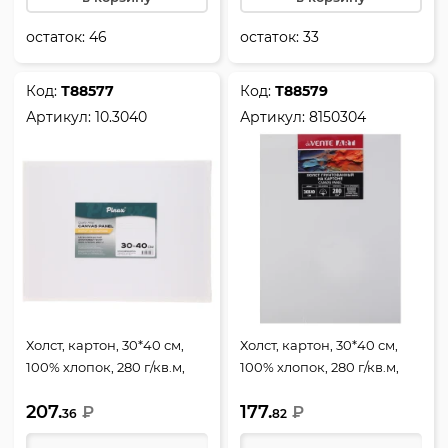
остаток:
46
остаток:
33
Код:
Т88577
Код:
Т88579
Артикул:
10.3040
Артикул:
8150304
Холст, картон, 30*40 см,
Холст, картон, 30*40 см,
100% хлопок, 280 г/кв.м,
100% хлопок, 280 г/кв.м,
Pinax, 10.3040
грунтованный, Artistic
207.
177.
₽
studio, deVENTE, 8150304
₽
36
82