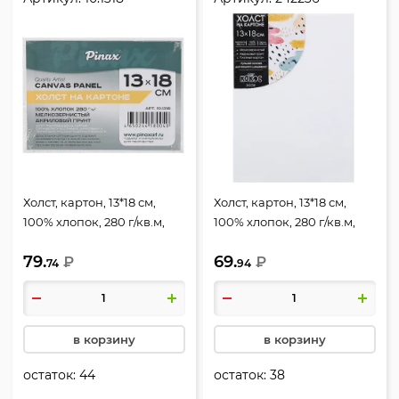
Холст, картон, 13*18 см,
Холст, картон, 13*18 см,
100% хлопок, 280 г/кв.м,
100% хлопок, 280 г/кв.м,
грунтованный, Pinax,
грунтованный, КОКОС,
79.
69.
10.1318
₽
242236
₽
74
94
в корзину
в корзину
остаток:
44
остаток:
38