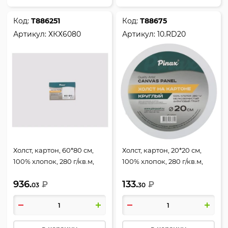
Код:
Т886251
Код:
Т88675
Артикул:
ХКХ6080
Артикул:
10.RD20
Холст, картон, 60*80 см,
Холст, картон, 20*20 см,
100% хлопок, 280 г/кв.м,
100% хлопок, 280 г/кв.м,
Pinax, ХКХ6080
грунтованный, Pinax,
936.
133.
₽
10.RD20
₽
03
30