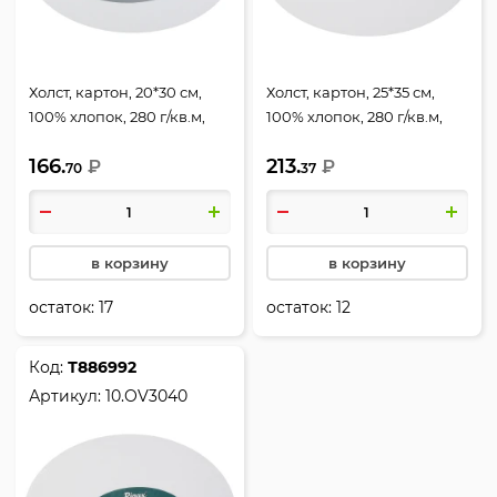
Холст, картон, 20*30 см,
Холст, картон, 25*35 см,
100% хлопок, 280 г/кв.м,
100% хлопок, 280 г/кв.м,
грунтованный, Pinax,
грунтованный, Pinax,
166.
213.
10.OV2030
₽
10.OV2535
₽
70
37
в корзину
в корзину
остаток:
17
остаток:
12
Код:
Т886992
Артикул:
10.OV3040