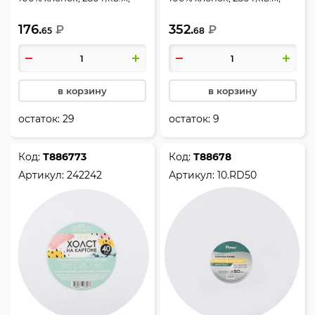
грунтованный, КОКОС,
грунтованный, Pinax,
176.
352.
242241
₽
10.RD40
₽
65
68
в корзину
в корзину
остаток:
29
остаток:
9
Код:
Т886773
Код:
Т88678
Артикул:
242242
Артикул:
10.RD50