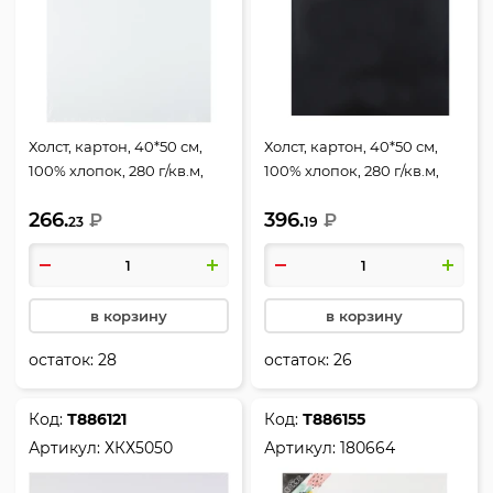
Холст, картон, 40*50 см,
Холст, картон, 40*50 см,
100% хлопок, 280 г/кв.м,
100% хлопок, 280 г/кв.м,
грунтованный, КОКОС,
грунтованный, КОКОС,
266.
396.
170179
₽
216264
₽
23
19
в корзину
в корзину
остаток:
28
остаток:
26
Код:
Т886121
Код:
Т886155
Артикул:
ХКХ5050
Артикул:
180664