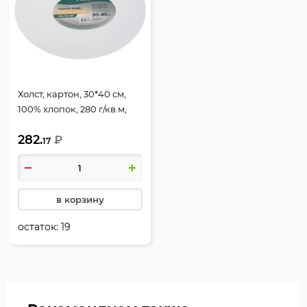
Холст, картон, 30*40 см,
100% хлопок, 280 г/кв.м,
грунтованный, Pinax,
282.
10.OV3040
₽
17
в корзину
остаток:
19