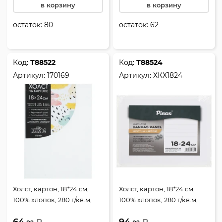
в корзину
в корзину
остаток:
80
остаток:
62
Код:
Т88522
Код:
Т88524
Артикул:
170169
Артикул:
ХКХ1824
Холст, картон, 18*24 см,
Холст, картон, 18*24 см,
100% хлопок, 280 г/кв.м,
100% хлопок, 280 г/кв.м,
грунтованный, КОКОС,
грунтованный, Pinax,
64.
94.
170169
ХКХ1824