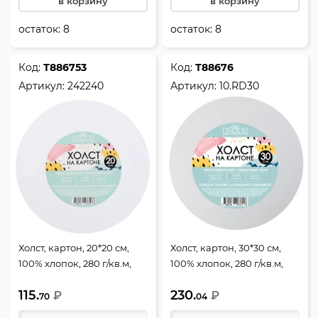
в корзину
в корзину
остаток:
8
остаток:
8
Код:
Т886753
Код:
Т88676
Артикул:
242240
Артикул:
10.RD30
Холст, картон, 20*20 см,
Холст, картон, 30*30 см,
100% хлопок, 280 г/кв.м,
100% хлопок, 280 г/кв.м,
грунтованный, КОКОС,
грунтованный, Pinax,
115.
230.
242240
₽
10.RD30
₽
70
04