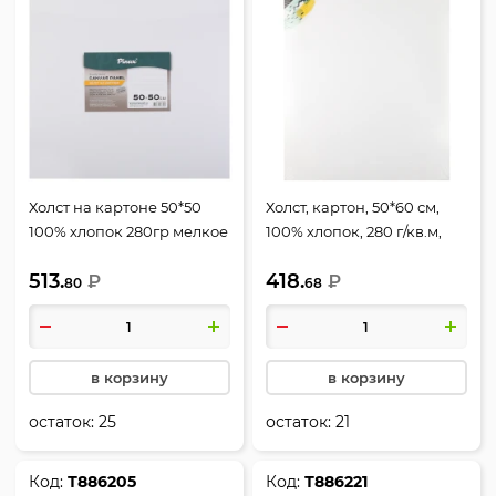
Холст на картоне 50*50
Холст, картон, 50*60 см,
100% хлопок 280гр мелкое
100% хлопок, 280 г/кв.м,
зерно Pinax ХКХ5050
грунтованный, КОКОС,
513.
418.
₽
180664
₽
80
68
в корзину
в корзину
остаток:
25
остаток:
21
Код:
Т886205
Код:
Т886221