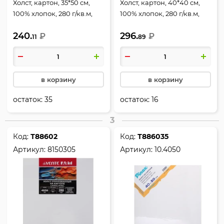
Холст, картон, 35*50 см,
Холст, картон, 40*40 см,
100% хлопок, 280 г/кв.м,
100% хлопок, 280 г/кв.м,
грунтованный, КОКОС,
Pinax, 10.4040
240.
296.
183172
₽
₽
11
89
в корзину
в корзину
остаток:
35
остаток:
16
3
Код:
Т88602
Код:
Т886035
Артикул:
8150305
Артикул:
10.4050