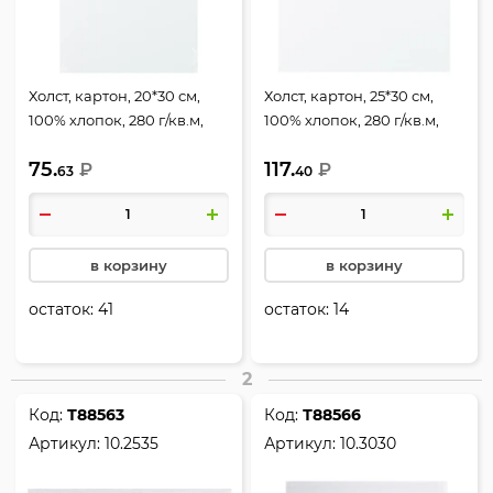
Холст, картон, 20*30 см,
Холст, картон, 25*30 см,
100% хлопок, 280 г/кв.м,
100% хлопок, 280 г/кв.м,
грунтованный, КОКОС,
грунтованный, КОКОС,
75.
117.
170171
₽
170173
₽
63
40
в корзину
в корзину
остаток:
41
остаток:
14
2
Код:
Т88563
Код:
Т88566
Артикул:
10.2535
Артикул:
10.3030