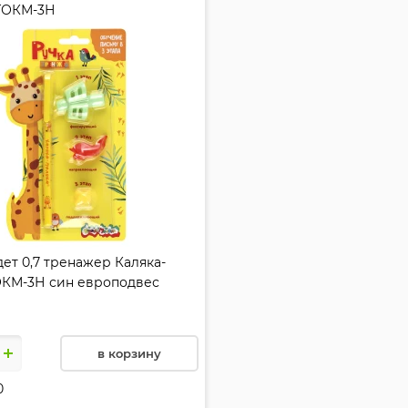
ТОКМ-3Н
дет 0,7 тренажер Каляка-
ОКМ-3Н син европодвес
в корзину
0