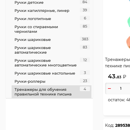
84
Ручки детские
39
Ручки капиллярные, линер
6
Ручки логотипные
85
Ручки со стираемыми
чернилами
383
Ручки шариковые
83
Ручки шариковые
автоматические
Тренажеры
12
Ручки шариковые
автоматические многоцветные
технике пис
пальцев, ас
3
Ручки шариковые настольные
43.
₽
83
8070001
23
Ручки-роллеры
4
Тренажеры для обучения
правильной технике письма
остаток:
4
Код:
289538