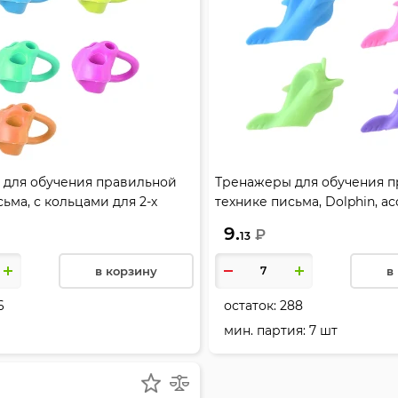
 для обучения правильной
Тренажеры для обучения 
ьма, с кольцами для 2-х
технике письма, Dolphin, ас
сорти 4 вида, deVENTE,
deVENTE, 8070002
9.
₽
13
в корзину
в
6
остаток:
288
мин. партия: 7 шт