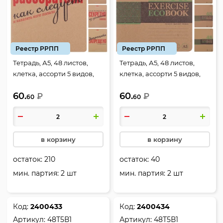
Реестр РРПП
Реестр РРПП
Тетрадь, А5, 48 листов,
Тетрадь, А5, 48 листов,
клетка, ассорти 5 видов,
клетка, ассорти 5 видов,
Hatber, Это по-нашему,
Hatber, Экобук, 48Т5В1
60.
60.
48Т5В1
₽
₽
60
60
в корзину
в корзину
остаток:
210
остаток:
40
мин. партия: 2 шт
мин. партия: 2 шт
Код:
2400433
Код:
2400434
Артикул:
48Т5В1
Артикул:
48Т5В1