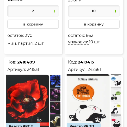
₽
Baby girl horror, 241533
Words on white, 241534
в корзину
в корзину
остаток:
370
остаток:
862
упаковка:
10 шт
мин. партия: 2 шт
Код:
2410409
Код:
2410415
Артикул:
241531
Артикул:
242361
Реестр РРПП
Реестр РРПП