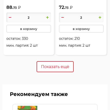
ламинация Soft-touch
touch (Velvet), Hatber,
88.
72.
(Velvet), ассорти 5 видов,
₽
Ньютон Пастель,
₽
73
73
Hatber, Матрешки,
48Т5лA1_05059
48Т5лолВ1
в корзину
в корзину
остаток:
330
остаток:
210
мин. партия: 2 шт
мин. партия: 2 шт
Показать ещё
Рекомендуем также