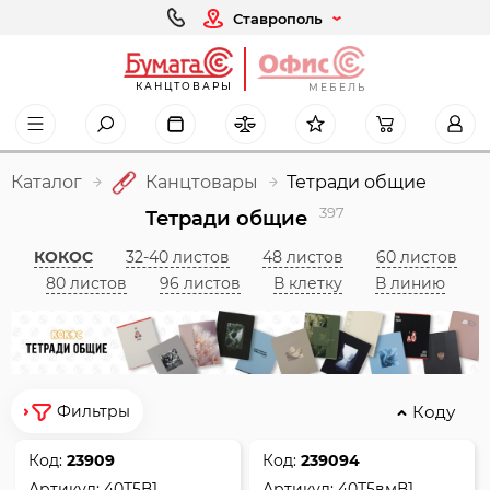
Ставрополь
КАНЦТОВАРЫ
МЕБЕЛЬ
Каталог
Канцтовары
Тетради общие
397
Тетради общие
КОКОС
32-40 листов
48 листов
60 листов
80 листов
96 листов
В клетку
В линию
Коду
Фильтры
Код:
23909
Код:
239094
Артикул:
40Т5В1
Артикул:
40Т5вмВ1