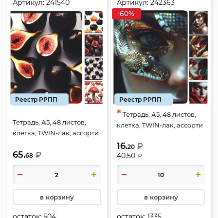
Артикул:
241540
Артикул:
242363
-60%
Реестр РРПП
Реестр РРПП
*
Тетрадь, А5, 48 листов,
Тетрадь, А5, 48 листов,
клетка, TWIN-лак, ассорти
клетка, TWIN-лак, ассорти
5 видов, КОКОС, Snake
5 видов, КОКОС, 3D
16.
₽
woman, 242363
20
65.
pattern, 241540
₽
40.50
68
₽
в корзину
в корзину
остаток:
504
остаток:
1335