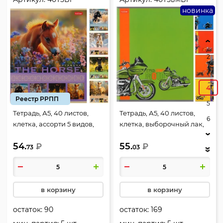
новинка
2
3
4
Реестр РРПП
5
Тетрадь, А5, 40 листов,
Тетрадь, А5, 40 листов,
6
клетка, ассорти 5 видов,
клетка, выборочный лак,
Hatber, The Horse, 40Т5В1
ламинация матовая,
54.
55.
₽
ассорти 5 видов, Hatber,
₽
73
03
Мото, 40Т5вмВ1
в корзину
в корзину
остаток:
90
остаток:
169