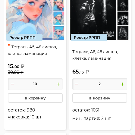
Реестр РРПП
Реестр РРПП
*
Тетрадь, А5, 48 листов,
Тетрадь, А5, 48 листов,
клетка, ламинация
клетка, ламинация
глянцевая, тиснение лен,
глянцевая, тиснение
15.
₽
ассорти 5 видов, КОКОС,
00
65.
холст, ассорти 5 видов,
₽
30.00
13
₽
Blue hat, 241543
КОКОС, Бокс, 241544
в корзину
в корзину
остаток:
980
остаток:
1051
упаковка:
10 шт
мин. партия: 2 шт