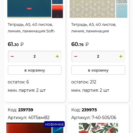
Тетрадь, А5, 40 листов,
Тетрадь, А5, 40 листов,
линия, ламинация Soft-
линия, ламинация
touch (Velvet), ассорти 5
матовая/ Soft-touch
61.
60.
видов, Hatber, Colors,
₽
(Velvet), ассорти 5 видов,
₽
30
76
40Т5лВ2
Hatber, Флора, 40Т5лВ2
в корзину
в корзину
остаток:
6
остаток:
212
мин. партия: 2 шт
мин. партия: 2 шт
Код:
239759
Код:
239975
Артикул:
40Т5вмВ2
Артикул:
7-40-505/06
новинка