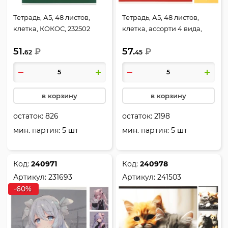
Тетрадь, А5, 48 листов,
Тетрадь, А5, 48 листов,
клетка, КОКОС, 232502
клетка, ассорти 4 вида,
КОКОС, 232497
51.
57.
₽
₽
62
45
в корзину
в корзину
остаток:
826
остаток:
2198
мин. партия: 5 шт
мин. партия: 5 шт
Код:
240971
Код:
240978
Артикул:
231693
Артикул:
241503
-60%