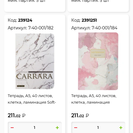
мин. партия: 5 шт
мин. партия: 5 шт
Код:
239124
Код:
2391251
Артикул:
7-40-001/182
Артикул:
7-40-001/184
Тетрадь, А5, 40 листов,
Тетрадь, А5, 40 листов,
клетка, ламинация Soft-
клетка, ламинация
touch (Velvet), тиснение
матовая/ Soft-touch
211.
211.
фольгой, BrunoVisconti,
₽
(Velvet), тиснение фольгой,
₽
02
02
Carrara, 7-40-001/182
BrunoVisconti, Primavera,
7-40-001/184