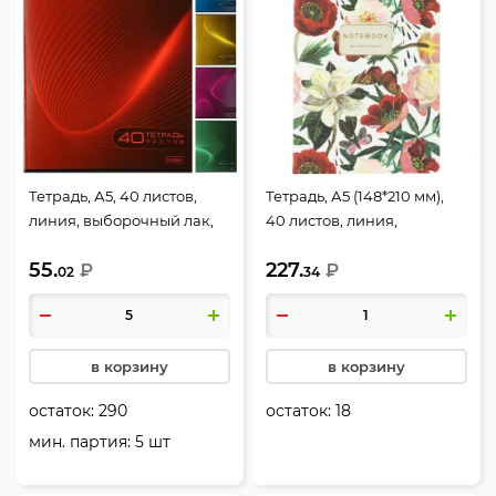
Тетрадь, А5, 40 листов,
Тетрадь, А5 (148*210 мм),
линия, выборочный лак,
40 листов, линия,
ламинация матовая,
ламинация Soft-touch
55.
227.
ассорти 5 видов, Hatber,
₽
(Velvet), тиснение фольгой,
₽
02
34
Неоновая волна,
BrunoVisconti, Monocolor
40Т5вмВ2
Flora, Пионы, 7-40-505/06
в корзину
в корзину
остаток:
290
остаток:
18
мин. партия: 5 шт