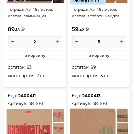
Реестр РРПП
Тетрадь, А5, 48 листов,
Тетрадь, А5, 48 листов,
клетка, ламинация
клетка, ассорти 5 видов,
матовая, тиснение
Hatber, 48Т5В1
89.
59.
фольгой 3D, ассорти 5
₽
₽
18
42
видов, Hatber, Модный
шик, 48Т5лофВ1
в корзину
в корзину
остаток:
83
остаток:
89
мин. партия: 2 шт
мин. партия: 5 шт
Код:
2400411
Код:
2400413
Артикул:
48Т5В1
Артикул:
48Т5В1