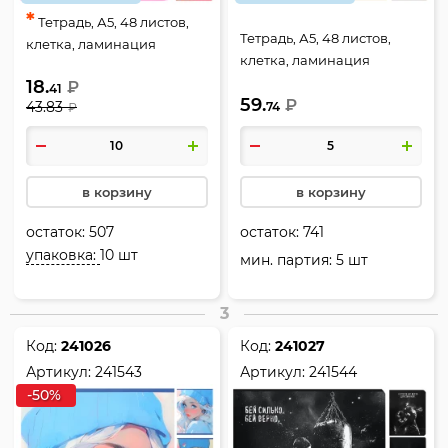
*
Тетрадь, А5, 48 листов,
Тетрадь, А5, 48 листов,
клетка, ламинация
клетка, ламинация
глянцевая, ассорти 5
глянцевая, ассорти 5
18.
₽
видов, КОКОС, Девушка в
41
59.
видов, КОКОС,
₽
43.83
74
₽
очках, 241514
Путешествуй, 242358
в корзину
в корзину
остаток:
507
остаток:
741
упаковка:
10 шт
мин. партия: 5 шт
3
Код:
241026
Код:
241027
Артикул:
241543
Артикул:
241544
-50%