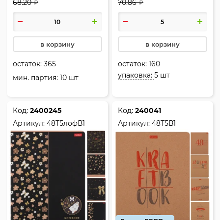
68.20
70.86
КОКОС, Модный неон,
₽
₽
241546
в корзину
в корзину
остаток:
365
остаток:
160
упаковка:
5 шт
мин. партия: 10 шт
Код:
2400245
Код:
240041
Артикул:
48Т5лофВ1
Артикул:
48Т5В1