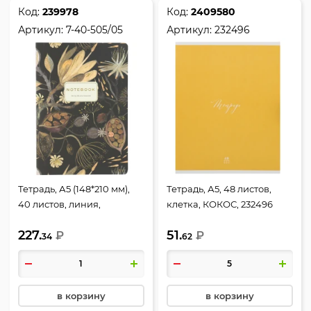
Код:
239978
Код:
2409580
Артикул:
7-40-505/05
Артикул:
232496
Тетрадь, А5 (148*210 мм),
Тетрадь, А5, 48 листов,
40 листов, линия,
клетка, КОКОС, 232496
ламинация Soft-touch
227.
51.
(Velvet), тиснение фольгой,
₽
₽
34
62
BrunoVisconti, Monocolor
Flora, Ночные цветы, 7-40-
505/05
в корзину
в корзину