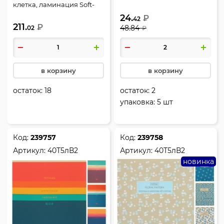
клетка, ламинация Soft-
touch (Velvet), ассорти 5
touch (Velvet), тиснение
24.
видов, Hatber, Dreaming
₽
42
211.
фольгой, BrunoVisconti,
₽
48.84
02
boy, 40Т5лВ2
₽
Милый котик, 7-40-001/190
в корзину
в корзину
остаток:
18
остаток:
2
упаковка:
5 шт
Код:
239757
Код:
239758
Артикул:
40Т5лВ2
Артикул:
40Т5лВ2
новинка