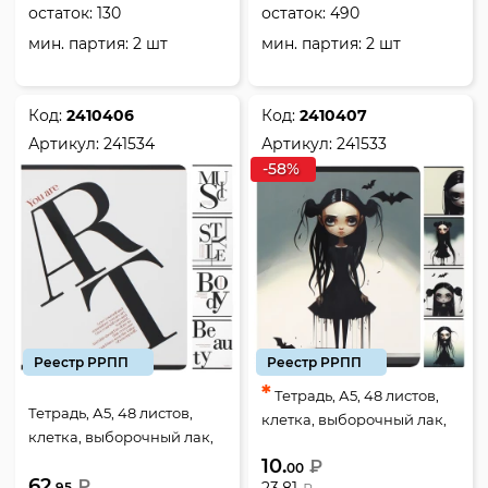
остаток:
130
остаток:
490
мин. партия: 2 шт
мин. партия: 2 шт
Код:
2410406
Код:
2410407
Артикул:
241534
Артикул:
241533
-58%
Реестр РРПП
Реестр РРПП
*
Тетрадь, А5, 48 листов,
Тетрадь, А5, 48 листов,
клетка, выборочный лак,
клетка, выборочный лак,
ламинация матовая,
ламинация матовая,
10.
₽
ассорти 5 видов, КОКОС,
00
62.
ассорти 5 видов, КОКОС,
₽
23.81
95