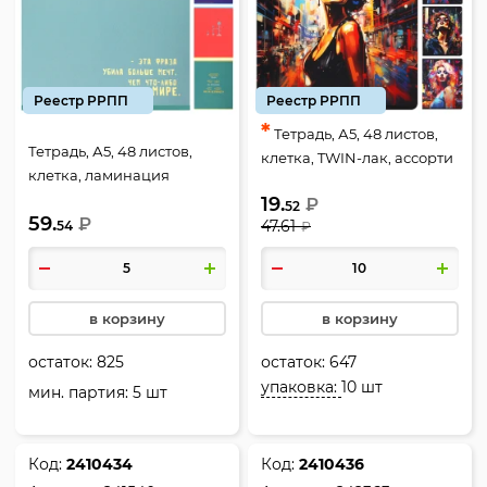
Реестр РРПП
Реестр РРПП
*
Тетрадь, А5, 48 листов,
Тетрадь, А5, 48 листов,
клетка, TWIN-лак, ассорти
клетка, ламинация
5 видов, КОКОС, Woman in
матовая, тиснение холст,
19.
₽
the city, 241538
52
59.
ассорти 5 видов, КОКОС,
₽
47.61
54
₽
Слова для тебя, 242362
в корзину
в корзину
остаток:
825
остаток:
647
упаковка:
10 шт
мин. партия: 5 шт
Код:
2410434
Код:
2410436