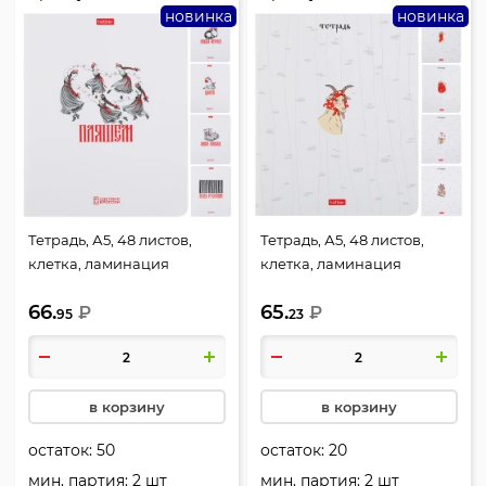
новинка
новинка
Тетрадь, А5, 48 листов,
Тетрадь, А5, 48 листов,
клетка, ламинация
клетка, ламинация
матовая, ассорти 5 видов,
матовая, ассорти 5 видов,
66.
65.
Hatber, Атака Титанов,
₽
Hatber, Атака Титанов,
₽
95
23
Приколы по-русски,
Русские забавы, 48Т5В1
48Т5В1
в корзину
в корзину
остаток:
50
остаток:
20
мин. партия: 2 шт
мин. партия: 2 шт