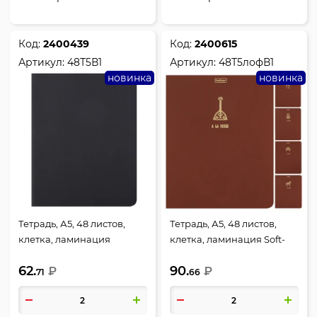
Код:
2400439
Код:
2400615
Артикул:
48Т5В1
Артикул:
48Т5лофВ1
новинка
новинка
Тетрадь, А5, 48 листов,
Тетрадь, А5, 48 листов,
клетка, ламинация
клетка, ламинация Soft-
матовая, Hatber, Черная,
touch (Velvet), тиснение
62.
90.
48Т5В1
₽
фольгой 3D, ассорти 5
₽
71
66
видов, Hatber, А-ля Рус,
48Т5лофВ1