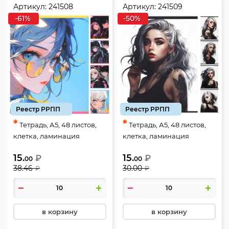
Артикул:
241508
Артикул:
241509
-61%
-50%
Реестр РРПП
Реестр РРПП
*
*
Тетрадь, А5, 48 листов,
Тетрадь, А5, 48 листов,
клетка, ламинация
клетка, ламинация
глянцевая, ассорти 5
глянцевая, ассорти 5
15.
15.
₽
₽
видов, КОКОС, Anime
видов, КОКОС, Cheeky girl,
00
00
38.46
30.00
₽
₽
teens, 241508
241509
в корзину
в корзину