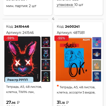
упаковка:
10 шт
мин. партия: 2 шт
4
Код:
2410446
Код:
2400241
Артикул:
241546
Артикул:
48Т5В1
-59%
-55%
Реестр РРПП
*
Тетрадь, А5, 48 листов,
Тетрадь, А5, 48 листов,
клетка, TWIN-лак,
клетка, ассорти 5 видов,
тиснение холодной
Hatber, ЖДУН, 48Т5В1
27.
31.
фольгой, ассорти 5 видов,
₽
₽
96
18