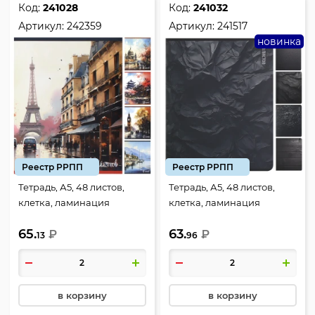
Код:
241028
Код:
241032
Артикул:
242359
Артикул:
241517
новинка
Реестр РРПП
Реестр РРПП
Тетрадь, А5, 48 листов,
Тетрадь, А5, 48 листов,
клетка, ламинация
клетка, ламинация
глянцевая, тиснение лен,
матовая, ассорти 5 видов,
65.
63.
ассорти 5 видов, КОКОС,
₽
КОКОС, Черные текстуры,
₽
13
96
Акварельные города,
241517
242359
в корзину
в корзину