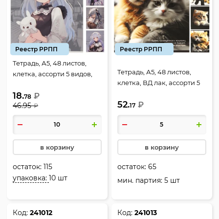
Реестр РРПП
Реестр РРПП
Тетрадь, А5, 48 листов,
Тетрадь, А5, 48 листов,
клетка, ассорти 5 видов,
клетка, ВД лак, ассорти 5
КОКОС, Девочка Аниме,
видов, КОКОС, Милые
18.
231693
₽
78
52.
котята, 241503
₽
46.95
17
₽
в корзину
в корзину
остаток:
115
остаток:
65
упаковка:
10 шт
мин. партия: 5 шт
Код:
241012
Код:
241013