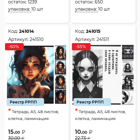
остаток:
1239
остаток:
650
упаковка:
10 шт
упаковка:
10 шт
Код:
241014
Код:
241015
Артикул:
241510
Артикул:
241511
-50%
-55%
Реестр РРПП
Реестр РРПП
*
*
Тетрадь, А5, 48 листов,
Тетрадь, А5, 48 листов,
клетка, ламинация
клетка, ламинация
глянцевая, ассорти 5
глянцевая, ассорти 5
15.
10.
₽
₽
видов, КОКОС, Tattoo girl,
видов, КОКОС, W стиль,
00
00
30.00
22.73
₽
₽
241510
241511