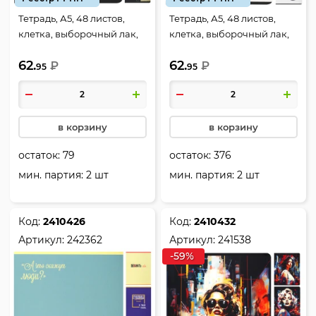
Тетрадь, А5, 48 листов,
Тетрадь, А5, 48 листов,
клетка, выборочный лак,
клетка, выборочный лак,
ламинация матовая,
ламинация матовая,
62.
62.
ассорти 5 видов, КОКОС,
₽
ассорти 5 видов, КОКОС,
₽
95
95
Цветочный шик, 241531
Тетрадь Пандыча, 242361
в корзину
в корзину
остаток:
79
остаток:
376
мин. партия: 2 шт
мин. партия: 2 шт
Код:
2410426
Код:
2410432
Артикул:
242362
Артикул:
241538
-59%