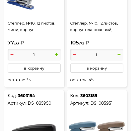
Степлер, №10, 12 листов,
Степлер, №10, 12 листов,
мини, корпус
корпус пластиковый,
пластиковый,
антистеплер, цвет
77.
105.
антистеплер, ассорти 3
₽
черный, Gentle, Hatber,
₽
33
72
вида, Gentle, Hatber,
DS_085962
DS_085959
в корзину
в корзину
остаток:
35
остаток:
45
Код:
3603184
Код:
3603185
Артикул:
DS_085950
Артикул:
DS_085951