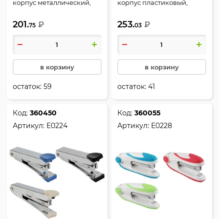
корпус металлический,
корпус пластиковый,
антистеплер, цвет
антистеплер, ассорти 2
201.
253.
ассорти, ассорти 4 вида,
₽
вида, Deli, E0246
₽
75
03
Deli, E0260
в корзину
в корзину
остаток:
59
остаток:
41
Код:
360450
Код:
360055
Артикул:
E0224
Артикул:
E0228