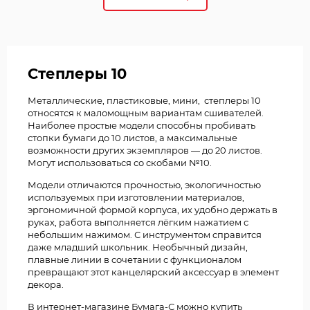
Степлеры 10
Металлические, пластиковые, мини, степлеры 10
относятся к маломощным вариантам сшивателей.
Наиболее простые модели способны пробивать
стопки бумаги до 10 листов, а максимальные
возможности других экземпляров — до 20 листов.
Могут использоваться со скобами №10.
Модели отличаются прочностью, экологичностью
используемых при изготовлении материалов,
эргономичной формой корпуса, их удобно держать в
руках, работа выполняется лёгким нажатием с
небольшим нажимом. С инструментом справится
даже младший школьник. Необычный дизайн,
плавные линии в сочетании с функционалом
превращают этот канцелярский аксессуар в элемент
декора.
В интернет-магазине Бумага-С можно купить