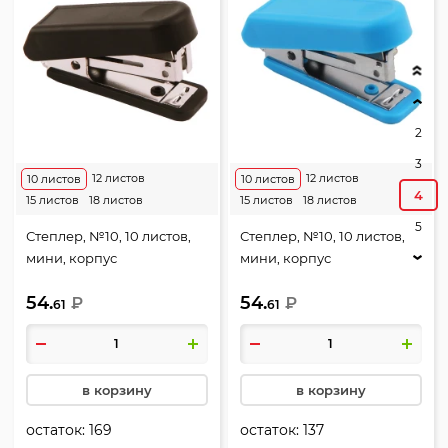
2
3
12 листов
12 листов
10 листов
10 листов
4
15 листов
18 листов
15 листов
18 листов
5
Степлер, №10, 10 листов,
Степлер, №10, 10 листов,
мини, корпус
мини, корпус
пластиковый,
пластиковый,
54.
54.
антистеплер, цвет
₽
антистеплер, цвет синий,
₽
61
61
черный, Attomex, 4142317
Attomex, 4142315
в корзину
в корзину
остаток:
169
остаток:
137