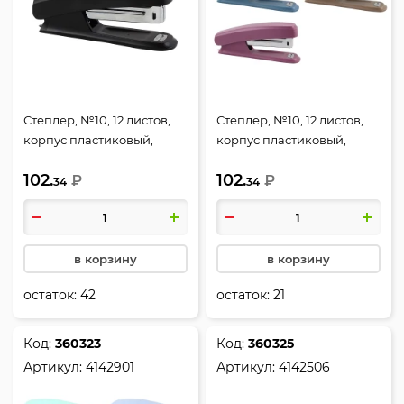
Степлер, №10, 12 листов,
Степлер, №10, 12 листов,
корпус пластиковый,
корпус пластиковый,
антистеплер, цвет
антистеплер, ассорти 3
102.
102.
черный, Mist, Hatber,
₽
вида, Mist, Hatber,
₽
34
34
DS_085950
DS_085951
в корзину
в корзину
остаток:
42
остаток:
21
Код:
360323
Код:
360325
Артикул:
4142901
Артикул:
4142506