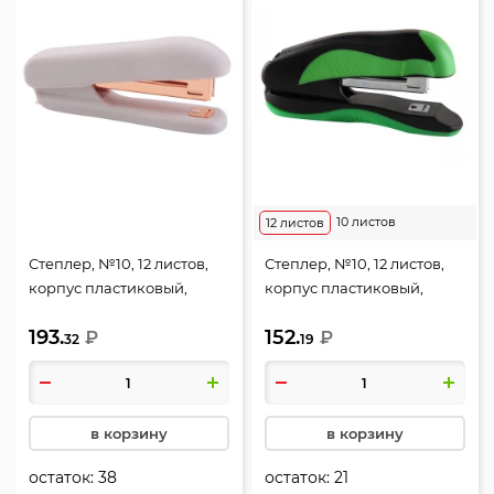
10 листов
12 листов
Степлер, №10, 12 листов,
Степлер, №10, 12 листов,
корпус пластиковый,
корпус пластиковый,
антистеплер, цвет
резиновые вставки, цвет
193.
152.
лавандово-пепельный,
₽
зеленый, Monochrome,
₽
32
19
Esthetics, deVENTE,
deVENTE, 4142001
4142520
в корзину
в корзину
остаток:
38
остаток:
21