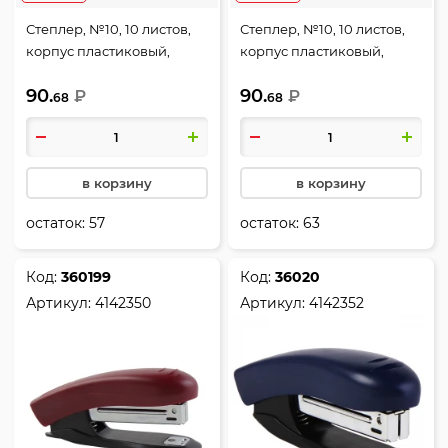
Степлер, №10, 10 листов,
Степлер, №10, 10 листов,
корпус пластиковый,
корпус пластиковый,
антистеплер, цвет
антистеплер, цвет
90.
90.
голубой, Неон, deVENTE,
₽
желтый, deVENTE, 4142803
₽
68
68
4142342
в корзину
в корзину
остаток:
57
остаток:
63
Код:
360199
Код:
36020
Артикул:
4142350
Артикул:
4142352