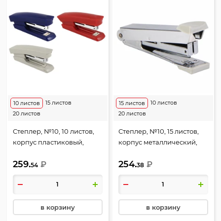
15 листов
10 листов
10 листов
15 листов
20 листов
20 листов
Степлер, №10, 10 листов,
Степлер, №10, 15 листов,
корпус пластиковый,
корпус металлический,
антистеплер, ассорти 3
антистеплер, цвет серый,
259.
254.
вида, Эко Классика, Erich
₽
Лёгкая сталь, Erich Krause,
₽
54
38
Krause, 28234
4555
в корзину
в корзину