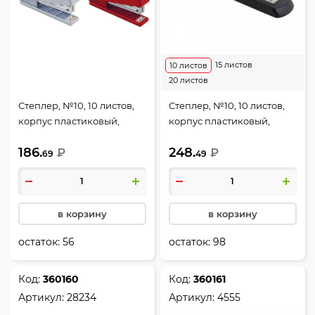
15 листов
10 листов
20 листов
Степлер, №10, 10 листов,
Степлер, №10, 10 листов,
корпус пластиковый,
корпус пластиковый,
антистеплер, ассорти 4
антистеплер, цвет
186.
248.
вида, KW-trio, 5280
₽
черный, Эко Классика,
₽
69
49
Erich Krause, 28233
в корзину
в корзину
остаток:
56
остаток:
98
Код:
360160
Код:
360161
Артикул:
28234
Артикул:
4555