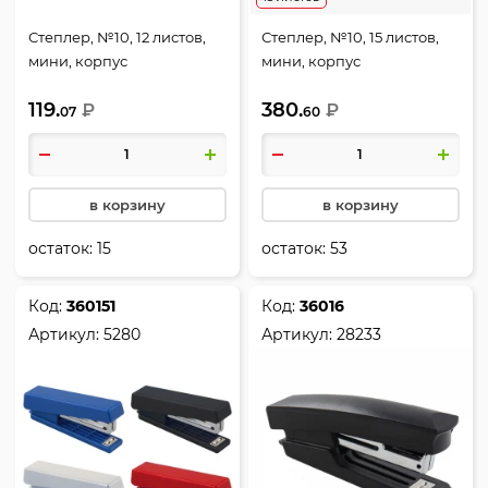
Степлер, №10, 12 листов,
Степлер, №10, 15 листов,
мини, корпус
мини, корпус
пластиковый,
пластиковый,
119.
380.
антистеплер, ассорти 2
₽
антистеплер, цвет
₽
07
60
вида, Essential, Deli, E0222
черный, Greenlogic,
Maped, 353211
в корзину
в корзину
остаток:
15
остаток:
53
Код:
360151
Код:
36016
Артикул:
5280
Артикул:
28233