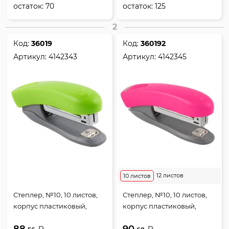
остаток:
70
остаток:
125
2
Код:
36019
Код:
360192
Артикул:
4142343
Артикул:
4142345
12 листов
10 листов
Степлер, №10, 10 листов,
Степлер, №10, 10 листов,
корпус пластиковый,
корпус пластиковый,
антистеплер, цвет
антистеплер, цвет
зеленый неоновый, Неон,
розовый неоновый, Неон,