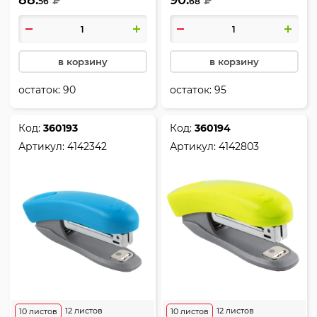
88.
90.
₽
₽
56
68
deVENTE, 4142343
deVENTE, 4142345
в корзину
в корзину
остаток:
90
остаток:
95
Код:
360193
Код:
360194
Артикул:
4142342
Артикул:
4142803
12 листов
12 листов
10 листов
10 листов