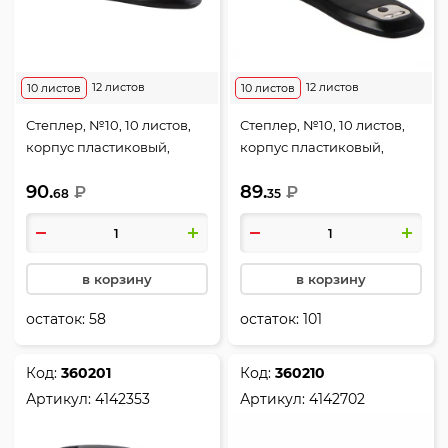
12 листов
12 листов
10 листов
10 листов
Степлер, №10, 10 листов,
Степлер, №10, 10 листов,
корпус пластиковый,
корпус пластиковый,
антистеплер, цвет
антистеплер, цвет синий,
90.
89.
бордовый, Stripe,
₽
Stripe, deVENTE, 4142352
₽
68
35
deVENTE, 4142350
в корзину
в корзину
остаток:
58
остаток:
101
Код:
360201
Код:
360210
Артикул:
4142353
Артикул:
4142702