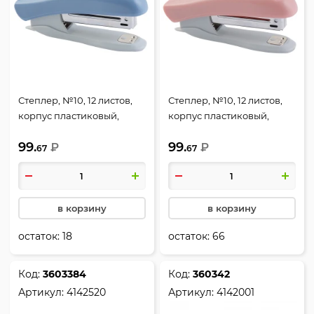
Степлер, №10, 12 листов,
Степлер, №10, 12 листов,
корпус пластиковый,
корпус пластиковый,
антистеплер, цвет
антистеплер, цвет
99.
99.
сумеречный синий,
₽
пудрово-розовый,
₽
67
67
sigNATURE, deVENTE,
sigNATURE, deVENTE,
4142511
4142512
в корзину
в корзину
остаток:
18
остаток:
66
Код:
3603384
Код:
360342
Артикул:
4142520
Артикул:
4142001