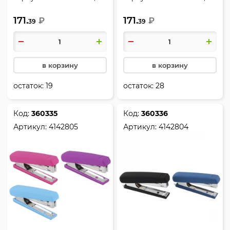
антистеплер, цвет
антистеплер, цвет синий,
171.
171.
бордовый, deVENTE,
₽
Liquid Metal, deVENTE,
₽
39
39
4142335
4142337
в корзину
в корзину
остаток:
19
остаток:
28
Код:
360335
Код:
360336
Артикул:
4142805
Артикул:
4142804