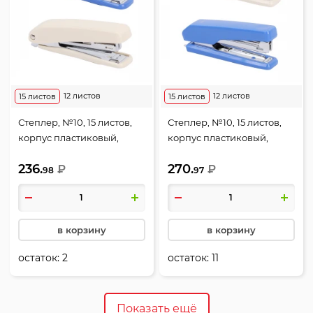
12 листов
12 листов
15 листов
15 листов
Степлер, №10, 15 листов,
Степлер, №10, 15 листов,
корпус пластиковый,
корпус пластиковый,
антистеплер, ассорти 2
антистеплер, ассорти 3
236.
270.
вида, Start, Deli, E0281
₽
вида, Deli, E0229
₽
98
97
в корзину
в корзину
остаток:
2
остаток:
11
Показать ещё