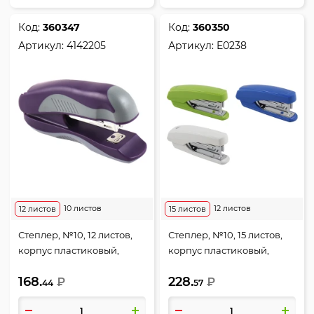
Код:
360347
Код:
360350
Артикул:
4142205
Артикул:
E0238
10 листов
12 листов
12 листов
15 листов
Степлер, №10, 12 листов,
Степлер, №10, 15 листов,
корпус пластиковый,
корпус пластиковый,
резиновые вставки, цвет
антистеплер, ассорти 3
168.
228.
лаванда, Marandi,
₽
вида, Deli, E0238
₽
44
57
deVENTE, 4142205