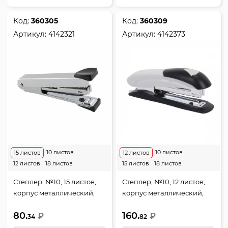
Код:
360305
Код:
360309
Артикул:
4142321
Артикул:
4142373
10 листов
10 листов
15 листов
12 листов
12 листов
18 листов
15 листов
18 листов
Степлер, №10, 15 листов,
Степлер, №10, 12 листов,
корпус металлический,
корпус металлический,
антистеплер, цвет
антистеплер, цвет серый,
80.
160.
черный, Attomex, 4142321
₽
Attomex, 4142373
₽
34
82