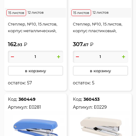
12 листов
12 листов
15 листов
15 листов
Степлер, №10, 15 листов,
Степлер, №10, 15 листов,
корпус металлический,
корпус пластиковый,
антистеплер, ассорти 3
резиновые вставки,
162.
307.
вида, Start, Deli, E0224
₽
ассорти 3 вида, Essential,
₽
93
67
Deli, E0228
в корзину
в корзину
остаток:
57
остаток:
5
Код:
360449
Код:
360453
Артикул:
E0281
Артикул:
E0229