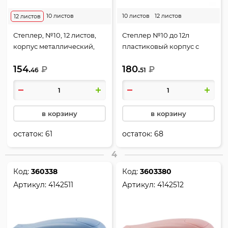
10 листов
10 листов
12 листов
12 листов
Степлер, №10, 12 листов,
Степлер №10 до 12л
корпус металлический,
пластиковый корпус с
антистеплер, ассорти 3
антистеплером deVENTE
154.
180.
вида, deVENTE, 4142805
₽
Soft Touch 4142804
₽
46
51
ассорти 2 вида
в корзину
в корзину
остаток:
61
остаток:
68
4
Код:
360338
Код:
3603380
Артикул:
4142511
Артикул:
4142512