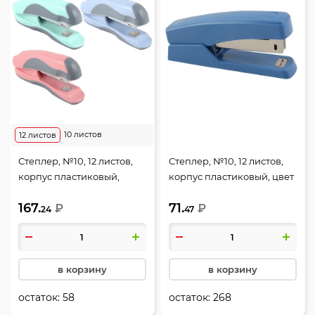
10 листов
12 листов
Степлер, №10, 12 листов,
Степлер, №10, 12 листов,
корпус пластиковый,
корпус пластиковый, цвет
резиновые вставки,
пепельно-синий, Trend,
167.
71.
ассорти 3 вида, Пастель,
₽
deVENTE, 4142506
₽
24
47
deVENTE, 4142901
в корзину
в корзину
остаток:
58
остаток:
268