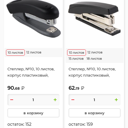
12 листов
12 листов
10 листов
10 листов
15 листов
18 листов
Степлер, №10, 10 листов,
Степлер, №10, 10 листов,
корпус пластиковый,
корпус пластиковый,
антистеплер, цвет
антистеплер, цвет
90.
62.
черный, Stripe, deVENTE,
₽
черный, Attomex, 4142702
₽
68
19
4142353
в корзину
в корзину
остаток:
152
остаток:
159