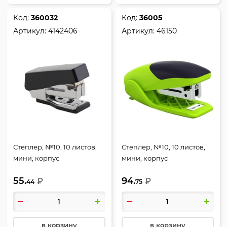
Код:
360032
Код:
36005
Артикул:
4142406
Артикул:
46150
Степлер, №10, 10 листов,
Степлер, №10, 10 листов,
мини, корпус
мини, корпус
пластиковый,
пластиковый,
55.
94.
антистеплер, цвет
₽
антистеплер, цвет
₽
44
75
черный, Attomex, 4142406
салатовый, ErgoLine,
Неон, Erich Krause, 46150
в корзину
в корзину