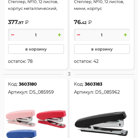
Степлер, №10, 12 листов,
Степлер, №10, 12 листов,
корпус металлический,
мини, корпус
антистеплер, цвет серый,
пластиковый,
377.
76.
Maped, Universal Metal,
₽
антистеплер, цвет
₽
97
42
043500
черный, Gentle, Hatber,
DS_085958
в корзину
в корзину
остаток:
78
остаток:
42
3
Код:
3603180
Код:
3603183
Артикул:
DS_085959
Артикул:
DS_085962