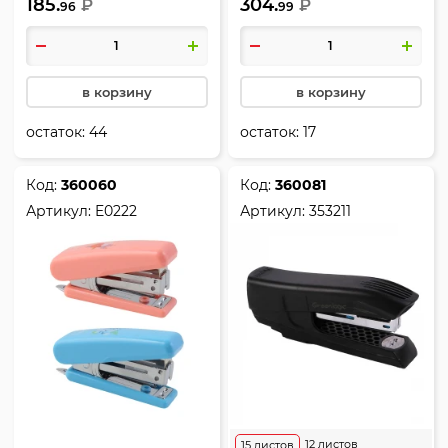
185.
304.
антистеплер, ассорти 4
₽
вида, Essential, Deli,
₽
96
99
вида, Компакт, Пастель,
E0229F
Erich Krause, 61734
в корзину
в корзину
остаток:
44
остаток:
17
Код:
360060
Код:
360081
Артикул:
E0222
Артикул:
353211
12 листов
15 листов