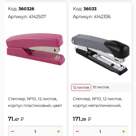
Код:
360326
Код:
36033
Артикул:
4142507
Артикул:
4142336
10 листов
12 листов
Степлер, №10, 12 листов,
Степлер, №10, 12 листов,
корпус пластиковый, цвет
корпус металлический,
брусничный, Trend,
антистеплер, цвет серый,
71.
171.
deVENTE, 4142507
₽
Liquid Metal, deVENTE,
₽
47
39
4142336