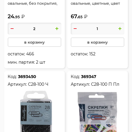
овальные, без покрытия,
овальные, цветные, цвет
цвет серебро, пакет ПВХ,
ассорти, пластиковая
24.
67.
Globus, С28-100 Пл
₽
коробка, Globus, С28-100
₽
95
65
П
в корзину
в корзину
остаток:
466
остаток:
152
мин. партия: 2 шт
Код:
3693450
Код:
369347
Артикул:
С28-100 Ч
Артикул:
С28-100 П Пл