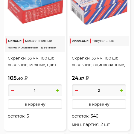
металлические
треугольные
медные
овальные
никелированные
цветные
Скрепки, 33 мм, 100 шт,
Скрепки, 33 мм, 100 шт,
овальные, медные, цвет
овальные, оцинкованные,
золото, картонная
цвет серебро, картонная
105.
24.
коробка, Erich Krause,
₽
коробка, Attomex, 4135302
₽
40
87
24868
в корзину
в корзину
остаток:
5
остаток:
346
мин. партия: 2 шт