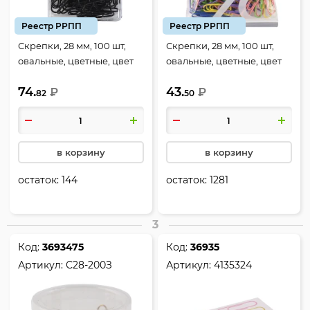
Реестр РРПП
Реестр РРПП
Скрепки, 28 мм, 100 шт,
Скрепки, 28 мм, 100 шт,
овальные, цветные, цвет
овальные, цветные, цвет
черный, картонная
ассорти, пакет, Globus,
74.
43.
коробка, Globus, С28-100 Ч
₽
С28-100 П Пл
₽
82
50
в корзину
в корзину
остаток:
144
остаток:
1281
3
Код:
3693475
Код:
36935
Артикул:
С28-200З
Артикул:
4135324