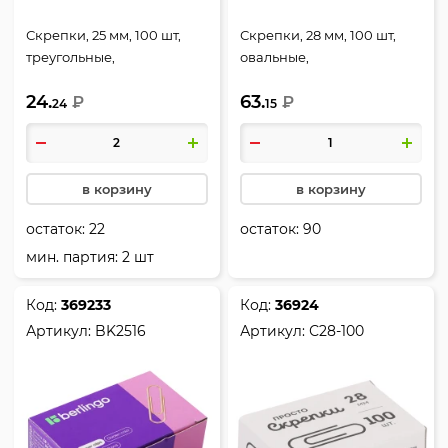
Скрепки, 25 мм, 100 шт,
Скрепки, 28 мм, 100 шт,
треугольные,
овальные,
никелированные, цвет
никелированные, цвет
24.
63.
серебро, картонная
₽
серебро, картонная
₽
24
15
коробка, deVENTE, 4135341
коробка, Berlingo, BK2511
в корзину
в корзину
остаток:
22
остаток:
90
мин. партия: 2 шт
Код:
369233
Код:
36924
Артикул:
BK2516
Артикул:
С28-100