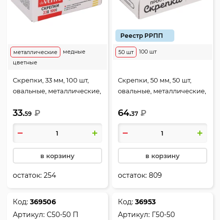
Реестр РРПП
медные
100 шт
металлические
50 шт
цветные
Скрепки, 33 мм, 100 шт,
Скрепки, 50 мм, 50 шт,
овальные, металлические,
овальные, металлические,
цвет ассорти, картонная
цвет серебро, картонная
33.
64.
коробка, deVENTE, 4135325
₽
коробка, Globus, С50-50
₽
59
37
в корзину
в корзину
остаток:
254
остаток:
809
Код:
369506
Код:
36953
Артикул:
С50-50 П
Артикул:
Г50-50