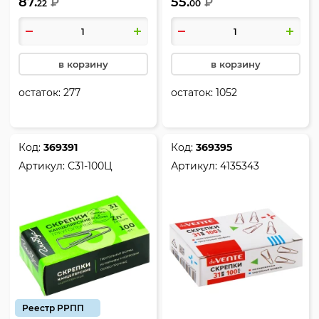
87.
55.
коробка, Erich Krause,
₽
серебро, картонная
₽
22
00
24871
коробка, Globus, С31-100Н
в корзину
в корзину
остаток:
277
остаток:
1052
Код:
369391
Код:
369395
Артикул:
С31-100Ц
Артикул:
4135343
Реестр РРПП