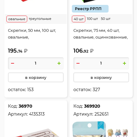
Реестр РРПП
треугольные
100 шт
50 шт
овальные
40 шт
Скрепки, 50 мм, 100 шт,
Скрепки, 75 мм, 40 шт,
овальные,
овальные, оцинкованные,
никелированные, цвет
гофрированные, цвет
195.
106.
серебро, картонная
₽
серебро, картонная
₽
74
92
коробка, Erich Krause,
коробка, Globus, Г75-40Ц
7857
в корзину
в корзину
остаток:
153
остаток:
327
Код:
36970
Код:
369920
Артикул:
4135313
Артикул:
252651