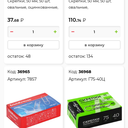
Скрепки, 50 мм, 50 шт,
Скрепки, 50 мм, 50 шт,
овальные, оцинкованные,
овальные,
гофрированные, цвет
никелированные,
37.
110.
серебро, картонная
₽
гофрированные, цвет
₽
68
74
коробка, deVENTE, 4135312
серебро, картонная
коробка, Globus, Г50-50Н
в корзину
в корзину
остаток:
48
остаток:
134
Код:
36965
Код:
36968
Артикул:
7857
Артикул:
Г75-40Ц