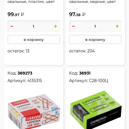
овальные, пластик, цвет
овальные, медные, цвет
черный, ПВХ-блистер на
золото, картонная
99.
97.
подложке из картона,
₽
коробка, Erich Krause,
₽
97
58
Чёрный котик, Феникс,
24867
71492
в корзину
в корзину
остаток:
13
остаток:
204
Код:
369273
Код:
36931
Артикул:
4135315
Артикул:
С28-100Ц