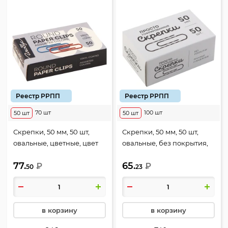
Реестр РРПП
Реестр РРПП
70 шт
100 шт
50 шт
50 шт
Скрепки, 50 мм, 50 шт,
Скрепки, 50 мм, 50 шт,
овальные, цветные, цвет
овальные, без покрытия,
ассорти, картонная
гофрированные, цвет
77.
65.
коробка, Globus, С50-50 П
₽
серебро, картонная
₽
50
23
коробка, Globus, Г50-50
в корзину
в корзину