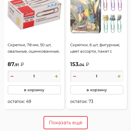
Скрепки, 78 мм, 50 шт,
Скрепки, 6 шт, фигурные,
овальные, оцинкованные,
цвет ассорти, пакет с
гофрированные, цвет
замком zip-lock, Котики,
87.
153.
серебро, картонная
₽
КОКОС, 252651
₽
91
04
коробка, deVENTE, 4135313
в корзину
в корзину
остаток:
49
остаток:
73
Показать ещё