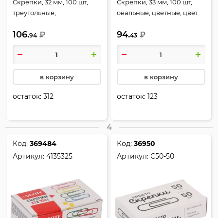
Скрепки, 32 мм, 100 шт,
Скрепки, 33 мм, 100 шт,
треугольные,
овальные, цветные, цвет
никелированные, цвет
ассорти, картонная
106.
94.
серебро, картонная
₽
коробка, Erich Krause,
₽
94
43
коробка, Erich Krause,
24872
24870
в корзину
в корзину
остаток:
312
остаток:
123
4
Код:
369484
Код:
36950
Артикул:
4135325
Артикул:
С50-50