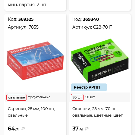
мин. партия: 2 шт
Код:
369325
Код:
369340
Артикул:
7855
Артикул:
С28-70 П
Реестр РРПП
треугольные
50 шт
овальные
70 шт
Скрепки, 28 мм, 100 шт,
Скрепки, 28 мм, 70 шт,
овальные,
овальные, цветные, цвет
никелированные, цвет
ассорти, картонная
64.
37.
серебро, картонная
₽
коробка, Globus, С28-70 П
₽
71
41