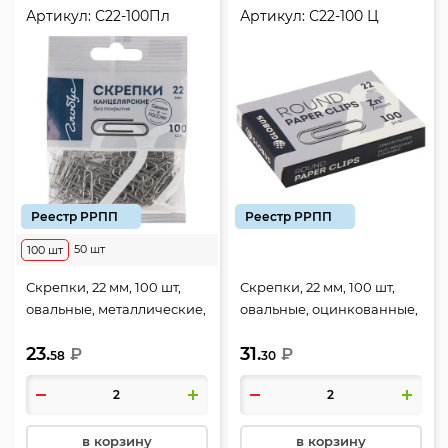
Артикул:
С22-100Пл
Артикул:
С22-100 Ц
Реестр РРПП
Реестр РРПП
50 шт
100 шт
Скрепки, 22 мм, 100 шт,
Скрепки, 22 мм, 100 шт,
овальные, металлические,
овальные, оцинкованные,
цвет металл, пакет, Globus,
цвет серебро, картонная
23.
31.
С22-100Пл
₽
коробка, Globus, С22-100 Ц
₽
58
30
в корзину
в корзину