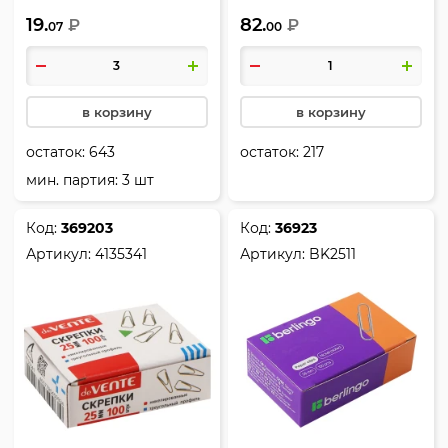
цвет серебро, картонная
никелированные, цвет
19.
82.
коробка, Attomex, 4135300
₽
серебро, картонная
₽
07
00
коробка, Erich Krause,
24869
в корзину
в корзину
остаток:
643
остаток:
217
мин. партия: 3 шт
Код:
369203
Код:
36923
Артикул:
4135341
Артикул:
BK2511