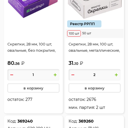
Реестр РРПП
50 шт
100 шт
Скрепки, 28 мм, 100 шт,
Скрепки, 28 мм, 100 шт,
овальные, без покрытия,
овальные, металлические,
цвет золото, картонная
цвет серебро, картонная
80.
31.
коробка, Berlingo, BK2516
₽
коробка, Globus, С28-100
₽
56
10
в корзину
в корзину
остаток:
277
остаток:
2676
мин. партия: 2 шт
Код:
369240
Код:
369260