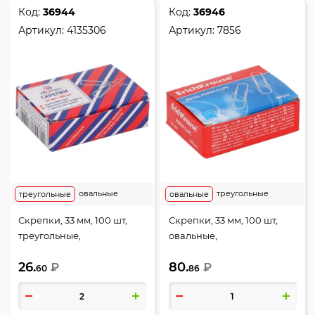
Код:
36944
Код:
36946
Артикул:
4135306
Артикул:
7856
овальные
треугольные
треугольные
овальные
Скрепки, 33 мм, 100 шт,
Скрепки, 33 мм, 100 шт,
треугольные,
овальные,
оцинкованные, цвет
никелированные, цвет
26.
80.
серебро, картонная
₽
серебро, картонная
₽
60
86
коробка, Attomex, 4135306
коробка, Erich Krause,
7856