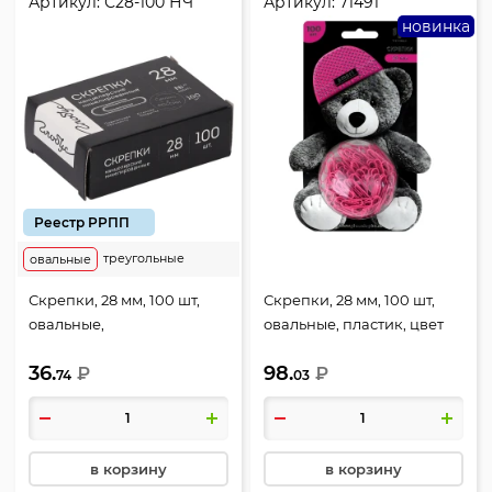
Артикул:
С28-100 НЧ
Артикул:
71491
новинка
Реестр РРПП
треугольные
овальные
Скрепки, 28 мм, 100 шт,
Скрепки, 28 мм, 100 шт,
овальные,
овальные, пластик, цвет
никелированные, цвет
розовый, ПВХ-блистер на
36.
98.
серебро, картонная
₽
подложке из картона,
₽
74
03
коробка, Quality, Globus,
Мишка в шапочке,
С28-100 НЧ
Феникс, 71491
в корзину
в корзину