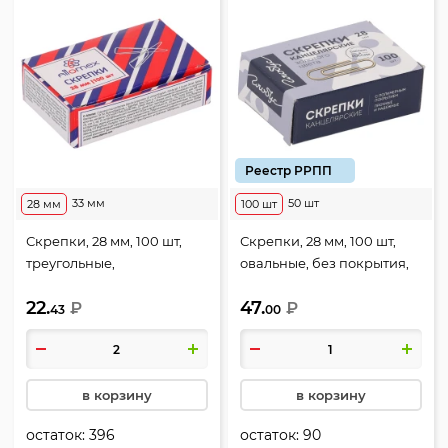
Реестр РРПП
33 мм
50 шт
28 мм
100 шт
Скрепки, 28 мм, 100 шт,
Скрепки, 28 мм, 100 шт,
треугольные,
овальные, без покрытия,
оцинкованные, цвет
цвет золото, картонная
22.
47.
серебро, картонная
₽
коробка, Globus, С28-100 З
₽
43
00
коробка, Attomex, 4135305
в корзину
в корзину
остаток:
396
остаток:
90