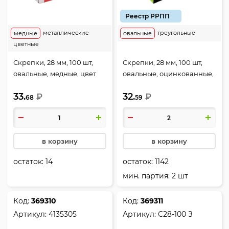
Реестр РРПП
металлические
треугольные
медные
овальные
цветные
Скрепки, 28 мм, 100 шт,
Скрепки, 28 мм, 100 шт,
овальные, медные, цвет
овальные, оцинкованные,
золото, картонная
цвет серебро, картонная
33.
32.
коробка, deVENTE, 4135315
₽
коробка, Globus, С28-100Ц
₽
68
59
в корзину
в корзину
остаток:
14
остаток:
1142
мин. партия: 2 шт
Код:
369310
Код:
369311
Артикул:
4135305
Артикул:
С28-100 З