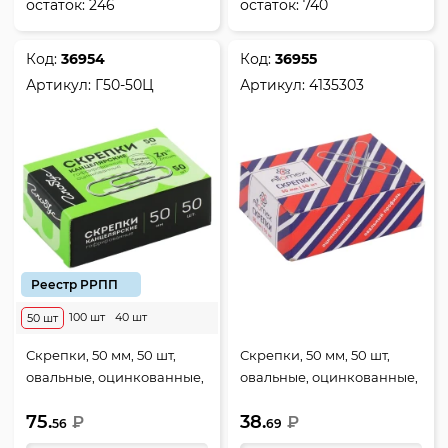
остаток:
246
остаток:
740
Код:
36954
Код:
36955
Артикул:
Г50-50Ц
Артикул:
4135303
Реестр РРПП
100 шт
40 шт
50 шт
Скрепки, 50 мм, 50 шт,
Скрепки, 50 мм, 50 шт,
овальные, оцинкованные,
овальные, оцинкованные,
гофрированные, цвет
цвет серебро, картонная
75.
38.
серебро, картонная
₽
коробка, Attomex, 4135303
₽
56
69
коробка, Globus, Г50-50Ц