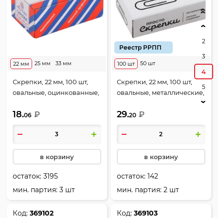
2
Реестр РРПП
3
25 мм
33 мм
50 шт
22 мм
100 шт
4
Скрепки, 22 мм, 100 шт,
Скрепки, 22 мм, 100 шт,
5
овальные, оцинкованные,
овальные, металлические,
цвет серебро, картонная
цвет серебро, картонная
18.
29.
коробка, Attomex, 4135800
₽
коробка, Globus, С22-100
₽
06
20
в корзину
в корзину
остаток:
3195
остаток:
142
мин. партия: 3 шт
мин. партия: 2 шт
Код:
369102
Код:
369103