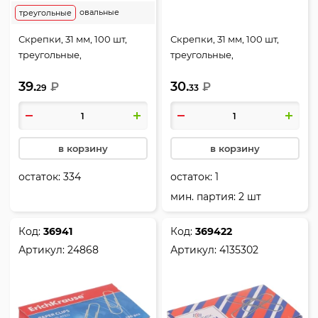
овальные
треугольные
Скрепки, 31 мм, 100 шт,
Скрепки, 31 мм, 100 шт,
треугольные,
треугольные,
оцинкованные, цвет
никелированные, цвет
39.
30.
серебро, картонная
₽
серебро, картонная
₽
29
33
коробка, Globus, С31-100Ц
коробка, deVENTE,
4135343
в корзину
в корзину
остаток:
334
остаток:
1
мин. партия: 2 шт
Код:
36941
Код:
369422
Артикул:
24868
Артикул:
4135302