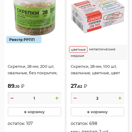
Реестр РРПП
металлические
цветные
медные
Скрепки, 28 мм, 200 шт,
Скрепки, 28 мм, 100 шт,
овальные, без покрытия,
овальные, цветные, цвет
цвет золото, пластиковый
ассорти, картонная
89.
27.
тубус, Globus, С28-200З
₽
коробка, deVENTE,
₽
10
62
4135324
в корзину
в корзину
остаток:
107
остаток:
698
мин. партия: 2 шт