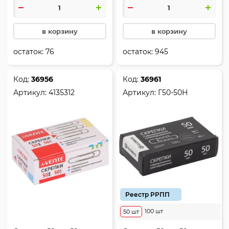
в корзину
в корзину
остаток:
76
остаток:
945
Код:
36956
Код:
36961
Артикул:
4135312
Артикул:
Г50-50Н
Реестр РРПП
100 шт
50 шт