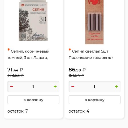
*
*
Сепия, коричневый
Сепия светлая 5шт
темный, 3 шт, Ладога,
Подольские товары для
Невская палитра,
художников Т06157
71.
86.
₽
₽
2721422307
блистер
44
90
148.83
181.04
₽
₽
в корзину
в корзину
остаток:
7
остаток:
4