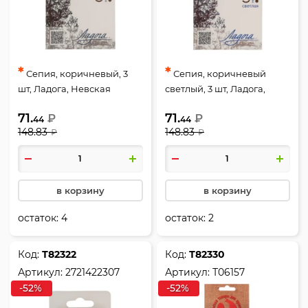
*
*
Сепия, коричневый, 3
Сепия, коричневый
шт, Ладога, Невская
светлый, 3 шт, Ладога,
палитра, 2721422306
Невская палитра,
71.
71.
₽
₽
2721422305
44
44
148.83
148.83
₽
₽
в корзину
в корзину
остаток:
4
остаток:
2
Код:
Т82322
Код:
Т82330
Артикул:
2721422307
Артикул:
Т06157
-52%
-52%