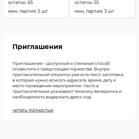
остаток:
65
остаток:
55
мин. партия: 5 шт
мин. партия: 3 шт
Приглашения
Приглашения – доступный и стильный способ
оповестить о предстоящем торжестве. Внутри
пригласительной открытки уже есть текст-заготовка,
в который нужно вписать адресата, время, дату и
место проведения мероприятия. Часто в
пригласительных указывают тематику вечеринки и
необходимость выдержать дресс-код.
Выбирая тематическую картинку на открытке,
читать полностью
обратите внимание, что некоторые модели
украшены фактурным тиснением и фольгой. Такой
декор подчёркивает важность события.
В нашем каталоге вы найдёте удобные форматы
бумажных приглашений 70*120 мм и 85*140 мм, они