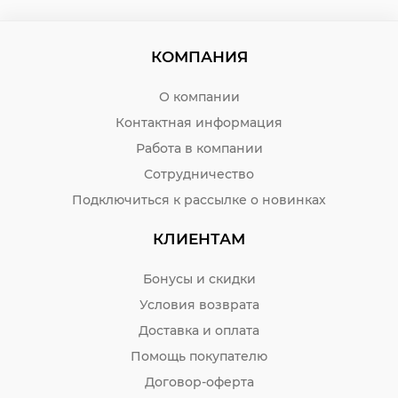
идеально подходят для готовых конвертов.
Новогодние открытки-приглашения можно
КОМПАНИЯ
использовать и для пожеланий, пустые графы
позволяют разместить внутри импровизированный
текст.
О компании
Купить недорого оптом и в розницу оригинальные
Контактная информация
пригласительные на свадьбу, выпускной, последний
Работа в компании
звонок можно в интернет-магазине Бумага-С.
Возможна бесплатная доставка или самовывоз.
Сотрудничество
Подключиться к рассылке о новинках
КЛИЕНТАМ
Бонусы и скидки
Условия возврата
Доставка и оплата
Помощь покупателю
Договор-оферта