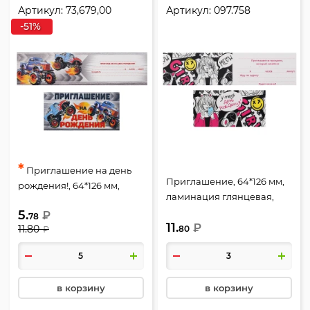
Артикул:
73,679,00
Артикул:
097.758
-51%
*
Приглашение на день
Приглашение, 64*126 мм,
рождения!, 64*126 мм,
ламинация глянцевая,
текст, для мальчиков,
текст, для девочек, У меня
5.
₽
Империя поздравлений,
78
11.
день рождения!, Мир
₽
11.80
80
₽
73,679,00
поздравлений, 097.758
в корзину
в корзину