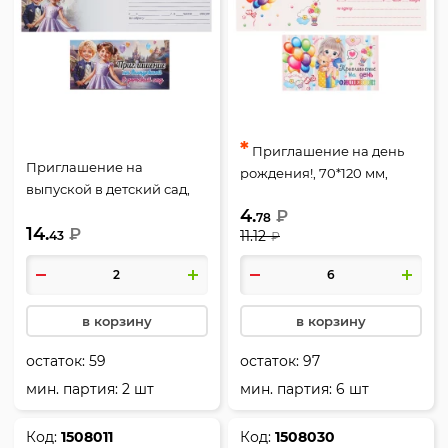
*
Приглашение на день
Приглашение на
рождения!, 70*120 мм,
выпуской в детский сад,
текст, для девочек, Мир
64*126 мм, тиснение
4.
₽
открыток, 2-83-613А
78
14.
фольгой, текст,
₽
11.12
43
₽
универсальный,
Праздник, 0400892
в корзину
в корзину
остаток:
59
остаток:
97
мин. партия: 2 шт
мин. партия: 6 шт
Код:
1508011
Код:
1508030