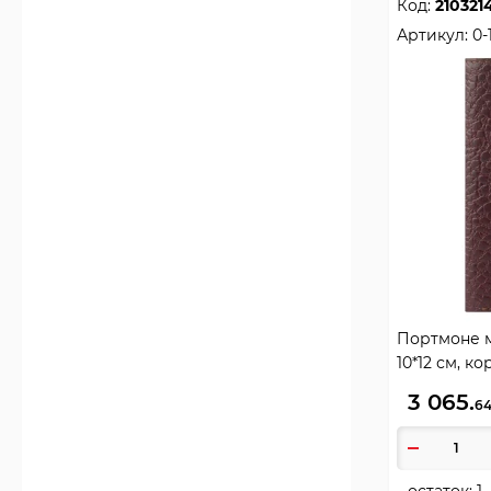
Код:
210321
Артикул:
0
Портмоне м
10*12 см, к
3 065.
6
остаток:
1