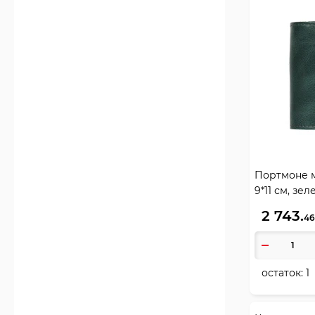
Портмоне м
9*11 см, зе
DM-P058-D
2 743.
46
остаток:
1