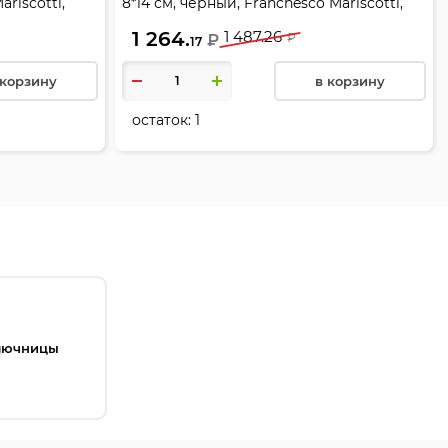
ariscotti,
8*14 см, черный, Franchesco Mariscotti,
Альянс, 0-741/1FM фр
1 264.
1 487.26
₽
₽
17
 корзину
в корзину
остаток:
1
лючницы