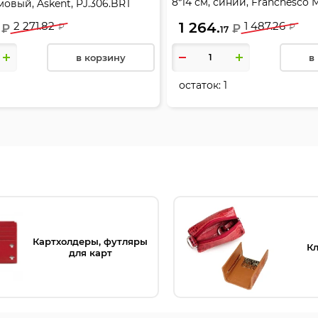
8*14 см, синий, Franchesco M
емовый, Askent, PJ.306.BRT
Альянс, 0-741/1FM фр
2 271.82
1 264.
1 487.26
₽
₽
₽
₽
17
в корзину
в
остаток:
1
Картхолдеры, футляры
К
для карт