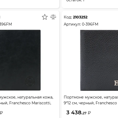
1
Код:
2103252
-396FM
Артикул:
0-396FM
ужское, натуральная кожа,
Портмоне мужское, натурал
рный, Franchesco Mariscotti,
9*12 см, черный, Franchesco 
396FM
Альянс, 0-396FM
3 438.
₽
₽
27