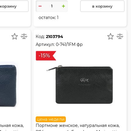
 корзину
в корзину
остаток:
1
Код:
2103794
Артикул:
0-741/1FM фр
-15%
цена недели
ьная кожа,
Портмоне женское, натуральная кожа,