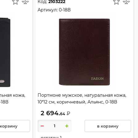
Код:
2103222
Артикул:
0-18В
ьная кожа,
Портмоне мужское, натуральная кожа,
-18В
10*12 см, коричневый, Альянс, 0-18В
2 694.
₽
64
 корзину
в корзину
остаток:
1