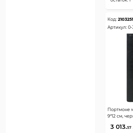
Код:
210325
Артикул:
0
Портмоне м
9*12 см, че
Альянс, 0-
3 013.
57