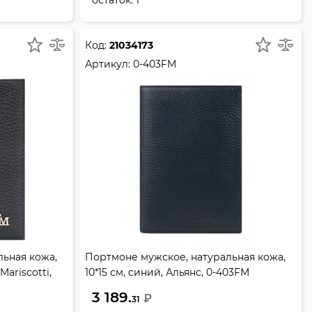
Код:
21034173
Артикул:
0-403FM
ьная кожа,
Портмоне мужское, натуральная кожа,
Mariscotti,
10*15 см, синий, Альянс, 0-403FM
3 189.
₽
31