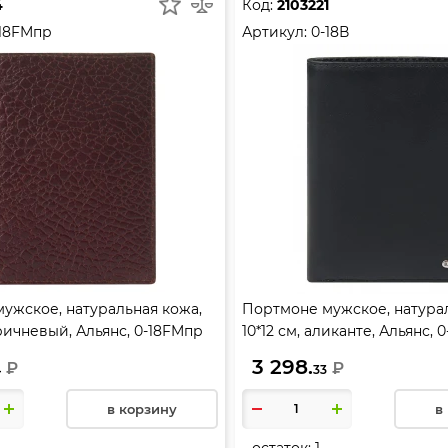
4
Код:
2103221
-18FMпр
Артикул:
0-18В
ужское, натуральная кожа,
Портмоне мужское, натурал
оричневый, Альянс, 0-18FMпр
10*12 см, аликанте, Альянс, 0
3 298.
₽
₽
4
33
в корзину
в
остаток:
1