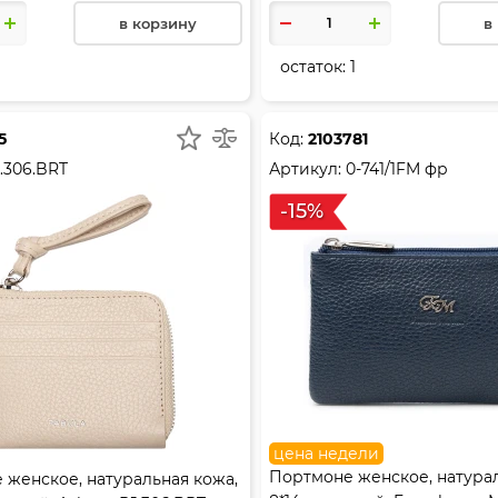
в корзину
в
остаток:
1
5
Код:
2103781
.306.BRT
Артикул:
0-741/1FM фр
-15%
цена недели
Портмоне женское, натурал
женское, натуральная кожа,