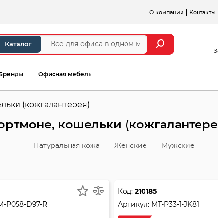
О компании
Контакты
Каталог
З
Бренды
Офисная мебель
льки (кожгалантерея)
ортмоне, кошельки (кожгалантере
Натуральная кожа
Женские
Мужские
Код:
210185
M-P058-D97-R
Артикул:
MT-P33-1-JK81