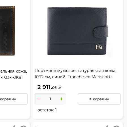
Портмоне мужское, натуральная кожа,
альная кожа,
10*12 см, синий, Franchesco Mariscotti,
-P33-1-JK81
Альянс, 0-06FM пл2
2 911.
₽
06
 корзину
в корзину
остаток:
1