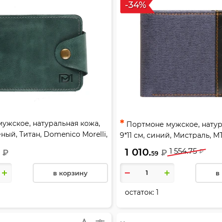
-34%
*
ужское, натуральная кожа,
Портмоне мужское, натур
леный, Титан, Domenico Morelli,
9*11 см, синий, Мистраль, MT
97-R
1 010.
1 554.75
₽
₽
₽
59
в корзину
в
остаток:
1