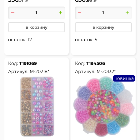
₽
₽
71
66
в корзину
в корзину
остаток:
12
остаток:
5
Код:
Т191069
Код:
Т194506
Артикул:
M-20218*
Артикул:
M-20132*
новинка