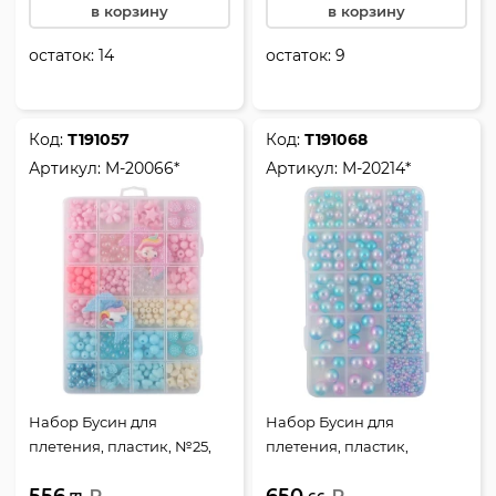
в корзину
в корзину
остаток:
14
остаток:
9
Код:
Т191057
Код:
Т191068
Артикул:
M-20066*
Артикул:
M-20214*
Набор Бусин для
Набор Бусин для
плетения, пластик, №25,
плетения, пластик,
Mazari, M-20066*
перламутровые, Mazari, M-
556.
650.
20214*