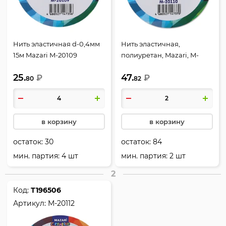
Нить эластичная d-0,4мм
Нить эластичная,
15м Mazari M-20109
полиуретан, Mazari, M-
20110
25.
47.
₽
₽
80
82
в корзину
в корзину
остаток:
30
остаток:
84
мин. партия: 4 шт
мин. партия: 2 шт
2
Код:
Т196506
Артикул:
M-20112