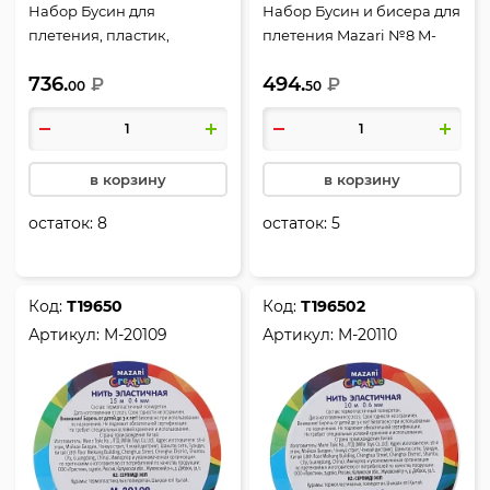
Набор Бусин для
Набор Бусин и бисера для
плетения, пластик,
плетения Mazari №8 M-
перламутровые, Mazari, M-
20132*
736.
494.
20218*
₽
₽
00
50
в корзину
в корзину
остаток:
8
остаток:
5
Код:
Т19650
Код:
Т196502
Артикул:
M-20109
Артикул:
M-20110