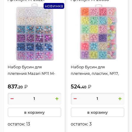
новинка
Набор Бусин для
Набор Бусин для
плетения Mazari №11 M-
плетения, пластик, №17,
20221*
Mazari, M-20058*
837.
524.
₽
₽
20
40
в корзину
в корзину
остаток:
13
остаток:
3