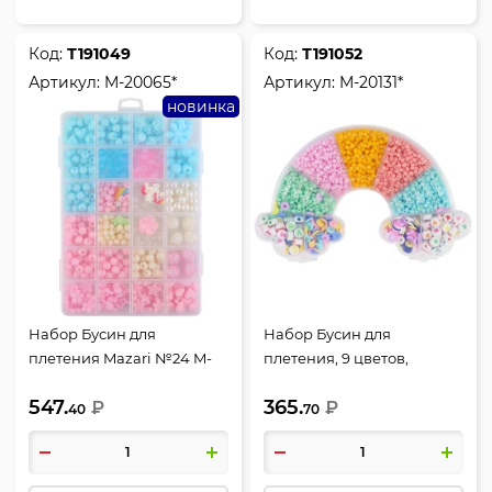
Код:
Т191049
Код:
Т191052
Артикул:
M-20065*
Артикул:
M-20131*
новинка
Набор Бусин для
Набор Бусин для
плетения Mazari №24 M-
плетения, 9 цветов,
20065*
пластик, Радуга №6,
547.
365.
₽
Mazari, M-20131*
₽
40
70