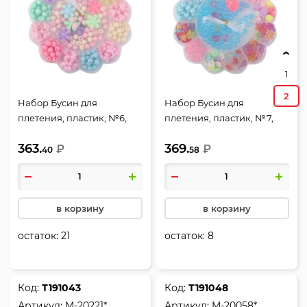
1
2
Набор Бусин для
Набор Бусин для
плетения, пластик, №6,
плетения, пластик, №7,
Mazari, M-20047*
Mazari, M-20048*
363.
369.
₽
₽
40
58
в корзину
в корзину
остаток:
21
остаток:
8
Код:
Т191043
Код:
Т191048
Артикул:
M-20221*
Артикул:
M-20058*