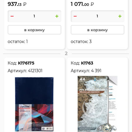
937.
1 071.
РеалИСТ
₽
РеалИСТ
₽
13
00
в корзину
в корзину
остаток:
1
остаток:
3
2
Код:
К176175
Код:
К1763
Артикул:
4121301
Артикул:
4 391