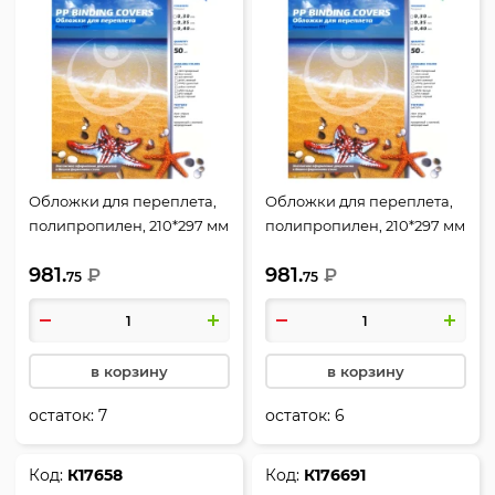
Обложки для переплета,
Обложки для переплета,
полипропилен, 210*297 мм
полипропилен, 210*297 мм
(А4), синий, 0,4 мм, 50 шт,
(А4), зеленый, 0,4 мм, 50
981.
981.
РеалИСТ
₽
шт, РеалИСТ
₽
75
75
в корзину
в корзину
остаток:
7
остаток:
6
Код:
К17658
Код:
К176691