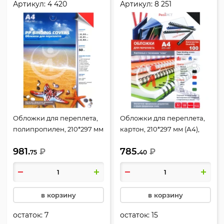
Артикул:
4 420
Артикул:
8 251
Обложки для переплета,
Обложки для переплета,
полипропилен, 210*297 мм
картон, 210*297 мм (А4),
(А4), красный, 0,4 мм, 50
черный, 200 г/кв.м,
981.
785.
шт, РеалИСТ
₽
фактура кожа, 100 шт,
₽
75
40
РеалИСТ
в корзину
в корзину
остаток:
7
остаток:
15