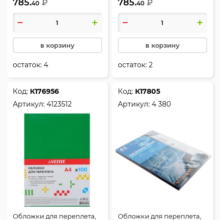
785.
785.
глянец, 100 шт, deVENTE
₽
фактура глянец, 100 шт,
₽
40
40
deVENTE
в корзину
в корзину
остаток:
4
остаток:
2
Код:
К176956
Код:
К17805
Артикул:
4123512
Артикул:
4 380
Обложки для переплета,
Обложки для переплета,