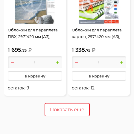
Обложки для переплета,
Обложки для переплета,
ПВХ, 297*420 мм (А3),
картон, 297*420 мм (А3),
прозрачный, 0,20 мм, 100
белый, 200 г/кв.м, фактура
1 695.
1 338.
шт, РеалИСТ
₽
кожа, 100 шт, РеалИСТ
₽
75
75
в корзину
в корзину
остаток:
9
остаток:
12
Показать ещё