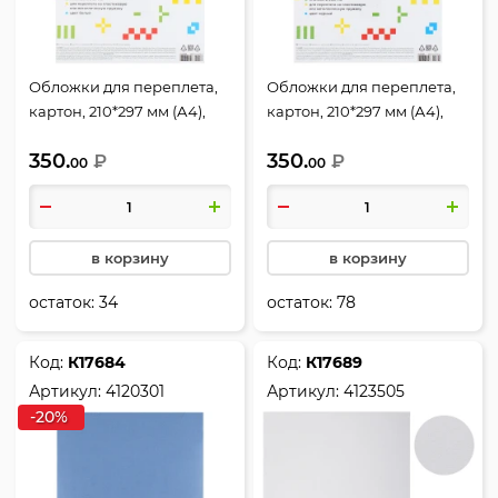
Обложки для переплета,
Обложки для переплета,
картон, 210*297 мм (А4),
картон, 210*297 мм (А4),
белый, 250 г/кв.м, фактура
черный, 250 г/кв.м,
350.
350.
кожа, 50 шт, deVENTE
₽
фактура кожа, 50 шт,
₽
00
00
deVENTE
в корзину
в корзину
остаток:
34
остаток:
78
Код:
К17684
Код:
К17689
Артикул:
4120301
Артикул:
4123505
-20%