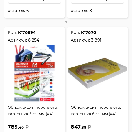
остаток:
6
остаток:
8
3
Код:
К176694
Код:
К17670
Артикул:
8 254
Артикул:
3 891
Обложки для переплета,
Обложки для переплета,
картон, 210*297 мм (А4),
картон, 210*297 мм (А4),
синий, 200 г/кв.м, фактура
белый, 230 г/кв.м, фактура
785.
847.
кожа, 100 шт, РеалИСТ
₽
кожа, 100 шт, РеалИСТ
₽
40
88