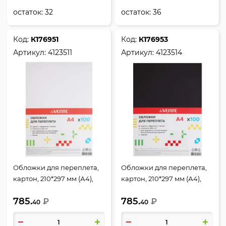
остаток:
32
остаток:
36
Код:
К176951
Код:
К176953
Артикул:
4123511
Артикул:
4123514
Обложки для переплета,
Обложки для переплета,
картон, 210*297 мм (А4),
картон, 210*297 мм (А4),
белый, 250 г/кв.м, фактура
черный, 250 г/кв.м,
785.
785.
глянец, 100 шт, deVENTE
₽
фактура глянец, 100 шт,
₽
40
40
deVENTE