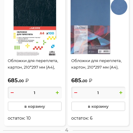
Обложки для переплета,
Обложки для переплета,
картон, 210*297 мм (А4),
картон, 210*297 мм (А4),
черный, 250 г/кв.м,
синий, 250 г/кв.м, фактура
685.
685.
фактура кожа, 100 шт,
₽
кожа, 100 шт, deVENTE
₽
00
00
deVENTE
в корзину
в корзину
остаток:
10
остаток:
6
4