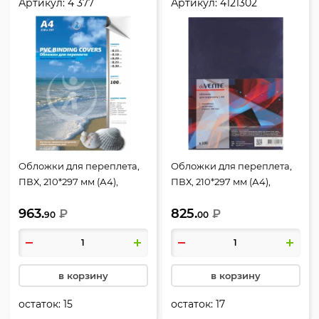
Артикул:
4 377
Артикул:
4121302
Обложки для переплета,
Обложки для переплета,
ПВХ, 210*297 мм (А4),
ПВХ, 210*297 мм (А4),
прозрачный, 0,20 мм, 100
прозрачный, 0,20 мм, 100
963.
825.
шт, РеалИСТ
₽
шт, deVENTE
₽
90
00
в корзину
в корзину
остаток:
15
остаток:
17