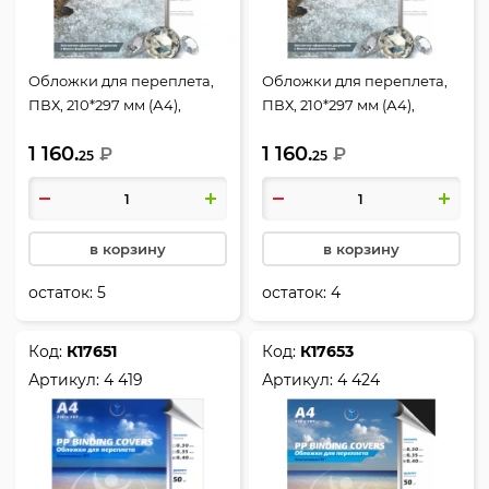
Обложки для переплета,
Обложки для переплета,
ПВХ, 210*297 мм (А4),
ПВХ, 210*297 мм (А4),
красный, 0,18 мм, фактура
синий, 0,18 мм, фактура
1 160.
1 160.
кристалл, 100 шт, РеалИСТ
₽
кристалл, 100 шт, РеалИСТ
₽
25
25
в корзину
в корзину
остаток:
5
остаток:
4
Код:
К17651
Код:
К17653
Артикул:
4 419
Артикул:
4 424