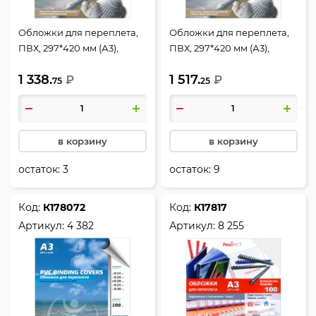
Обложки для переплета,
Обложки для переплета,
ПВХ, 297*420 мм (А3),
ПВХ, 297*420 мм (А3),
прозрачный, 0,15 мм, 100
прозрачный, 0,18 мм, 100
1 338.
1 517.
шт
₽
шт, РеалИСТ
₽
75
25
в корзину
в корзину
остаток:
3
остаток:
9
Код:
К178072
Код:
К17817
Артикул:
4 382
Артикул:
8 255