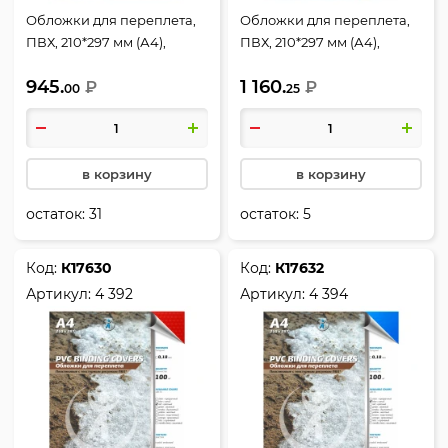
Обложки для переплета,
Обложки для переплета,
ПВХ, 210*297 мм (А4),
ПВХ, 210*297 мм (А4),
синий, 0,20 мм, 100 шт,
прозрачный, 0,18 мм,
945.
1 160.
deVENTE
₽
фактура кристалл, 100 шт,
₽
00
25
РеалИСТ
в корзину
в корзину
остаток:
31
остаток:
5
Код:
К17630
Код:
К17632
Артикул:
4 392
Артикул:
4 394