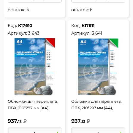
остаток:
4
остаток:
6
Код:
К17610
Код:
К17611
Артикул:
3 643
Артикул:
3 641
Обложки для переплета,
Обложки для переплета,
ПВХ, 210*297 мм (А4),
ПВХ, 210*297 мм (А4),
красный, 0,18 мм, 100 шт,
зеленый, 0,18 мм, 100 шт,
937.
937.
РеалИСТ
₽
РеалИСТ
₽
13
13