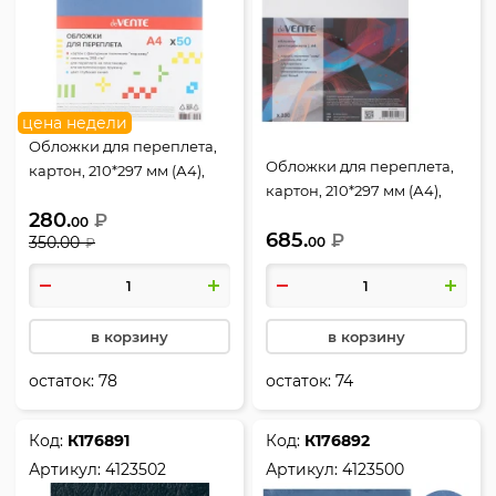
цена недели
Обложки для переплета,
Обложки для переплета,
картон, 210*297 мм (А4),
картон, 210*297 мм (А4),
синий, 250 г/кв.м, фактура
белый, 250 г/кв.м, фактура
280.
кожа, 50 шт, deVENTE
₽
00
685.
кожа, 100 шт, deVENTE
₽
350.00
00
₽
в корзину
в корзину
остаток:
78
остаток:
74
Код:
К176891
Код:
К176892
Артикул:
4123502
Артикул:
4123500