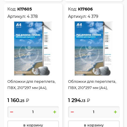
Код:
К17605
Код:
К17606
Артикул:
4 378
Артикул:
4 379
Обложки для переплета,
Обложки для переплета,
ПВХ, 210*297 мм (А4),
ПВХ, 210*297 мм (А4),
прозрачный, 0,25 мм, 100
прозрачный, 0,30 мм, 100
1 160.
1 294.
шт, РеалИСТ
₽
шт, РеалИСТ
₽
25
13
в корзину
в корзину