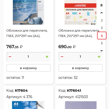
2
3
Обложки для переплета,
Обложки для переплета,
4
ПВХ, 210*297 мм (А4),
ПВХ, 210*297 мм (А4),
прозрачный, 0,15 мм, 100
прозрачный, 0,15 мм, 100
5
767.
690.
шт, РеалИСТ
₽
шт, deVENTE
₽
55
00
в корзину
в корзину
остаток:
11
остаток:
32
Код:
К17604
Код:
К176041
Артикул:
4 376
Артикул:
4121503