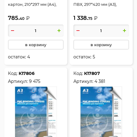
картон, 210*297 мм (А4),
ПВХ, 297*420 мм (А3),
зеленый, 250 г/кв.м,
прозрачный, 0,15 мм, 100
785.
1 338.
фактура глянец, 100 шт,
₽
шт, РеалИСТ
₽
40
75
deVENTE
в корзину
в корзину
остаток:
4
остаток:
5
Код:
К17806
Код:
К17807
Артикул:
9 475
Артикул:
4 381