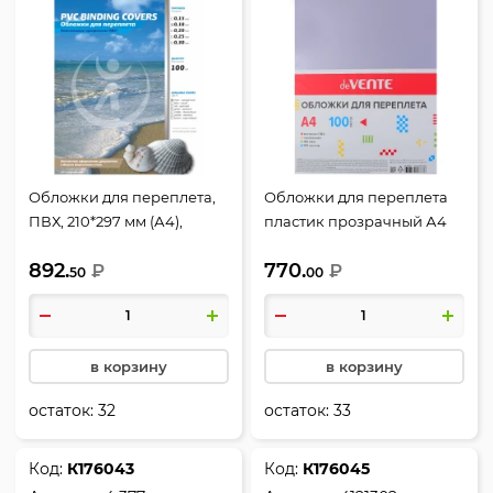
Обложки для переплета,
Обложки для переплета
ПВХ, 210*297 мм (А4),
пластик прозрачный А4
прозрачный, 0,18 мм, 100
deVENTE 0,18мм (1/100)
892.
770.
шт, РеалИСТ
₽
4121503
₽
50
00
в корзину
в корзину
остаток:
32
остаток:
33
Код:
К176043
Код:
К176045