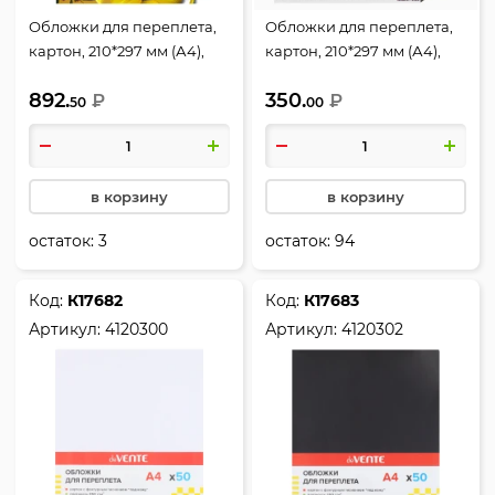
Обложки для переплета,
Обложки для переплета,
картон, 210*297 мм (А4),
картон, 210*297 мм (А4),
синий морской, 230 г/кв.м,
ассорти 8 цветов, 250 г/
892.
350.
фактура кожа, 100 шт,
₽
кв.м, фактура кожа, 50 шт,
₽
50
00
РеалИСТ
deVENTE
в корзину
в корзину
остаток:
3
остаток:
94
Код:
К17682
Код:
К17683
Артикул:
4120300
Артикул:
4120302