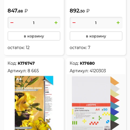
черный, 230 г/кв.м,
темно-синий, 230 г/кв.м,
847.
892.
фактура кожа, 100 шт,
₽
фактура кожа, 100 шт,
₽
88
50
РеалИСТ
РеалИСТ
в корзину
в корзину
остаток:
12
остаток:
7
Код:
К176747
Код:
К17680
Артикул:
8 665
Артикул:
4120303