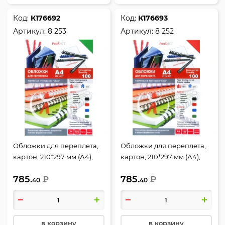
Код:
К176692
Код:
К176693
Артикул:
8 253
Артикул:
8 252
Обложки для переплета,
Обложки для переплета,
картон, 210*297 мм (А4),
картон, 210*297 мм (А4),
зеленый, 200 г/кв.м,
красный, 200 г/кв.м,
785.
785.
фактура кожа, 100 шт,
₽
фактура кожа, 100 шт,
₽
40
40
РеалИСТ
РеалИСТ
в корзину
в корзину