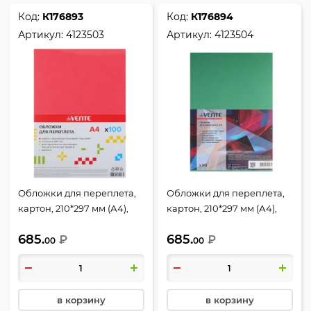
Код:
К176893
Код:
К176894
Артикул:
4123503
Артикул:
4123504
Обложки для переплета,
Обложки для переплета,
картон, 210*297 мм (А4),
картон, 210*297 мм (А4),
красный, 250 г/кв.м,
зеленый, 250 г/кв.м,
685.
685.
фактура кожа, 100 шт,
₽
фактура кожа, 100 шт,
₽
00
00
deVENTE
deVENTE
в корзину
в корзину