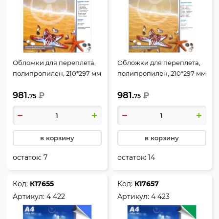
Обложки для переплета,
Обложки для переплета,
полипропилен, 210*297 мм
полипропилен, 210*297 мм
(А4), белый, 0,4 мм, 50 шт,
(А4), черный, 0,4 мм, 50 шт,
981.
981.
РеалИСТ
₽
РеалИСТ
₽
75
75
в корзину
в корзину
остаток:
7
остаток:
14
Код:
К17655
Код:
К17657
Артикул:
4 422
Артикул:
4 423