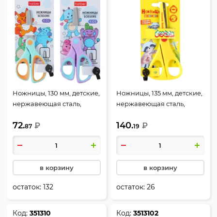
Ножницы, 130 мм, детские,
Ножницы, 135 мм, детские,
нержавеющая сталь,
нержавеющая сталь,
закругленные, резиновые
закругленные,
72.
140.
вставки, ассорти 2 вида,
₽
европодвес, Каляка-
₽
87
19
европодвес, Аниме,
Маляка, НБКМ135
Hatber, CS_088660
в корзину
в корзину
остаток:
132
остаток:
26
Код:
351310
Код:
3513102