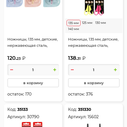
125 мм
130 мм
135 мм
140 мм
Ножницы, 135 мм, детские,
Ножницы, 135 мм, детские,
нержавеющая сталь,
нержавеющая сталь,
закругленные, ассорти 3
закругленные, ассорти 4
120.
138.
вида, европодвес, КОКОС,
₽
вида, европодвес, JOY,
₽
23
31
242282, DUJIAOLU
Erich Krause, 15033
в корзину
в корзину
остаток:
170
остаток:
376
Код:
35133
Код:
351330
Артикул:
30790
Артикул:
15602