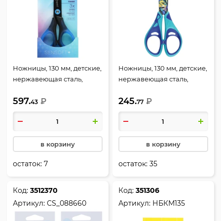
Ножницы, 130 мм, детские,
Ножницы, 130 мм, детские,
нержавеющая сталь,
нержавеющая сталь,
закругленные, резиновые
закругленные, Dragon,
597.
245.
вставки, Sensoft Premium,
₽
Maped, 464920
₽
43
77
Maped, 484800
в корзину
в корзину
остаток:
7
остаток:
35
Код:
3512370
Код:
351306
Артикул:
CS_088660
Артикул:
НБКМ135