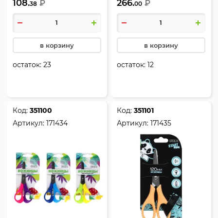
108.
266.
усилителем, Kidipulse,
₽
вида, европодвес,
₽
38
00
Maped, 472110
Kidipulse, Kidipulse,
Maped, 472000
в корзину
в корзину
остаток:
23
остаток:
12
Код:
351100
Код:
351101
Артикул:
171434
Артикул:
171435