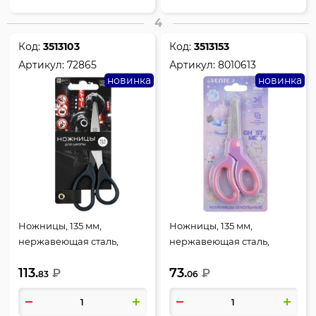
4
Код:
3513103
Код:
3513153
Артикул:
72865
Артикул:
8010613
новинка
новинка
Ножницы, 135 мм,
Ножницы, 135 мм,
нержавеющая сталь,
нержавеющая сталь,
закругленные,
закругленные,
113.
73.
европодвес, Гонщик в
₽
европодвес, Ghost Meow,
₽
83
06
шлеме, Феникс, 72865
deVENTE, 8010613