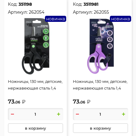
Код:
351198
Код:
3511981
Артикул:
262054
Артикул:
262055
новинка
новинка
Ножницы, 130 мм, детские,
Ножницы, 130 мм, детские,
нержавеющая сталь 1,4
нержавеющая сталь 1,4
мм, закругленные,
мм, закругленные,
73.
73.
резиновые вставки,
₽
резиновые вставки,
₽
06
06
Школа ПЛЮС, Sport car,
Школа ПЛЮС, Love cat,
КОКОС, 262054
КОКОС, 262055
в корзину
в корзину