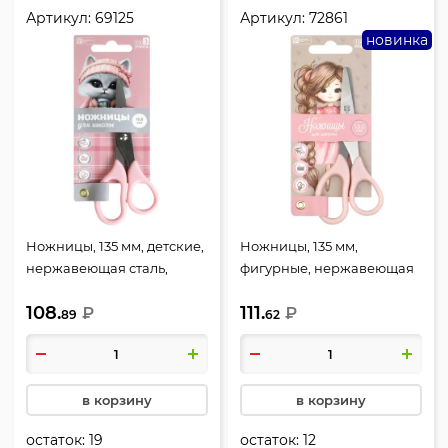
Артикул:
69125
Артикул:
72861
новинка
Ножницы, 135 мм, детские,
Ножницы, 135 мм,
нержавеющая сталь,
фигурные, нержавеющая
закругленные,
сталь, закругленные,
108.
111.
европодвес, SuperHero,
₽
европодвес, Феникс,
₽
89
62
Кошечка в пальто,
72861
Феникс, 69125
в корзину
в корзину
остаток:
19
остаток:
12