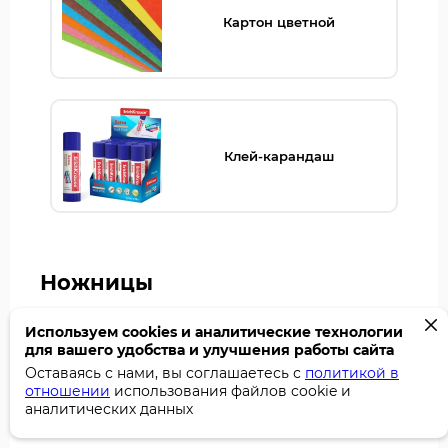
Картон цветной
Клей-карандаш
Ножницы
Используем cookies и аналитические технологии
Ножницы
различной конфигурации используются в
для вашего удобства и улучшения работы сайта
большинстве сфер деятельности. Без них нельзя
представить стол школьника, женскую косметичку,
Оставаясь с нами, вы соглашаетесь с
политикой в
офисное рабочее место. В нашем каталоге собраны
отношении
использования файлов cookie и
ножницы зарубежных и российских производителей.
аналитических данных
Здесь вы найдёте модели: