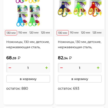
110 мм
120 мм
125 мм
110 мм
120 мм
125 мм
130 мм
130 мм
Ножницы, 130 мм, детские,
Ножницы, 130 мм, детские,
нержавеющая сталь,
нержавеющая сталь,
закругленные, ассорти 4
закругленные, резиновые
68.
82.
вида, европодвес, КОКОС,
₽
вставки, ассорти 3 вида,
₽
59
34
170208
европодвес, КОКОС,
171437
в корзину
в корзину
остаток:
880
остаток:
693