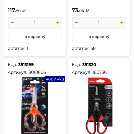
закругленные, защитный
закругленные,
117.
73.
пластиковый футляр,
₽
европодвес, Friends
₽
50
06
европодвес, 100% Cute,
Forever, deVENTE, 8010609
Panda, deVENTE, 8010012
в корзину
в корзину
остаток:
1
остаток:
38
Код:
3513199
Код:
351320
Артикул:
8010606
Артикул:
180736
новинка