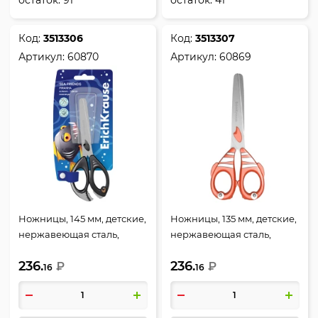
Код:
3513306
Код:
3513307
Артикул:
60870
Артикул:
60869
Ножницы, 145 мм, детские,
Ножницы, 135 мм, детские,
нержавеющая сталь,
нержавеющая сталь,
закругленные,
закругленные,
236.
236.
европодвес, Морские
₽
европодвес, Морские
₽
16
16
друзья, Пиранья, Erich
друзья, Рыба-клоун, Erich
Krause, 60870
Krause, 60869