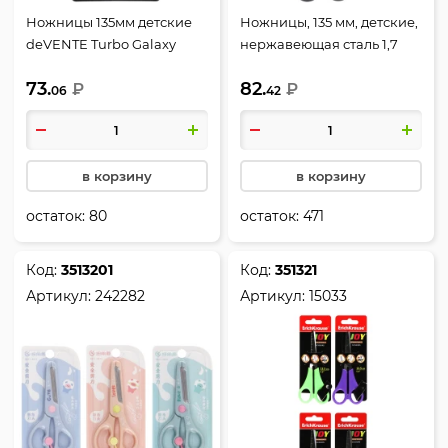
Ножницы 135мм детские
Ножницы, 135 мм, детские,
deVENTE Turbo Galaxy
нержавеющая сталь 1,7
8010606 европодвес
мм, закругленные,
73.
82.
₽
резиновые вставки,
₽
06
42
ассорти 3 вида,
европодвес, Classic,
KLERK, 180736
в корзину
в корзину
остаток:
80
остаток:
471
Код:
3513201
Код:
351321
Артикул:
242282
Артикул:
15033