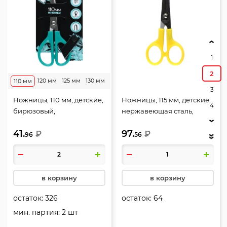
1
2
120 мм
125 мм
130 мм
110 мм
3
Ножницы, 110 мм, детские,
Ножницы, 115 мм, детские,
4
бирюзовый,
нержавеющая сталь,
нержавеющая сталь 1,1 мм,
закругленные, Каляка-
41.
97.
закругленные,
₽
Маляка, НККМ115
₽
96
56
европодвес, StartSchool,
Панда, КОКОС, 200012
в корзину
в корзину
остаток:
326
остаток:
64
мин. партия: 2 шт