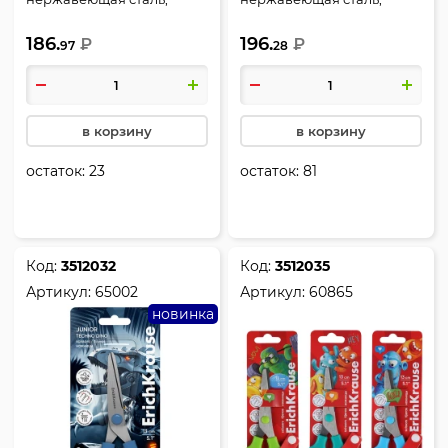
закругленные, ассорти 2
закругленные, резиновые
186.
196.
вида, Юниор, Erich Krause,
₽
вставки, европодвес,
₽
97
28
35505
Юниор, Прима-кошка,
Erich Krause, 65000
в корзину
в корзину
остаток:
23
остаток:
81
Код:
3512032
Код:
3512035
Артикул:
65002
Артикул:
60865
новинка