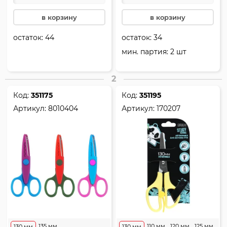
в корзину
в корзину
остаток:
44
остаток:
34
мин. партия: 2 шт
2
Код:
351175
Код:
351195
Артикул:
8010404
Артикул:
170207
135 мм
110 мм
120 мм
125 мм
130 мм
130 мм