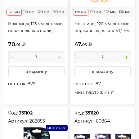
110 мм
120 мм
130 мм
110 мм
125 мм
130 мм
125 мм
120 мм
Ножницы, 125 мм, детские,
Ножницы, 120 мм, детские,
нержавеющая сталь,
нержавеющая сталь 1,1 мм,
закругленные, ассорти 3
закругленные,
70.
47.
вида, европодвес, КОКОС,
₽
европодвес, StartSchool,
₽
91
03
171434
Панда, КОКОС, 171435
в корзину
в корзину
остаток:
879
остаток:
187
мин. партия: 2 шт
Код:
351102
Код:
351120
Артикул:
262053
Артикул:
60864
новинка