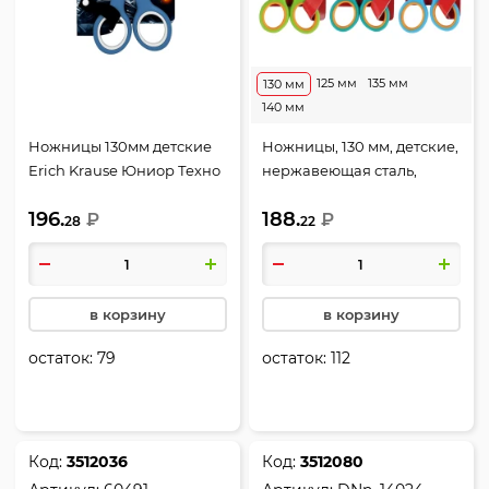
125 мм
135 мм
130 мм
140 мм
Ножницы 130мм детские
Ножницы, 130 мм, детские,
Erich Krause Юниор Техно
нержавеющая сталь,
Дино 65002 европодвес
закругленные, резиновые
196.
188.
₽
вставки, ассорти 3 вида,
₽
28
22
европодвес, Юниор,
Весёлые друзья, Erich
Krause, 60865
в корзину
в корзину
остаток:
79
остаток:
112
Код:
3512036
Код:
3512080