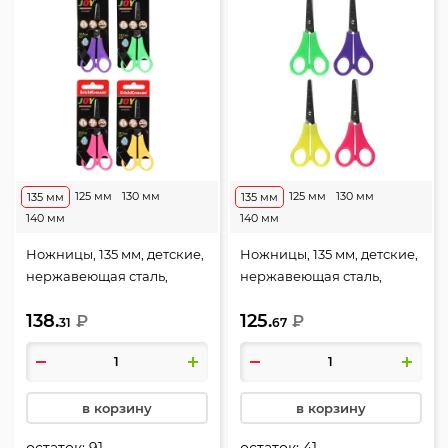
125 мм
130 мм
125 мм
130 мм
135 мм
135 мм
140 мм
140 мм
Ножницы, 135 мм, детские,
Ножницы, 135 мм, детские,
нержавеющая сталь,
нержавеющая сталь,
закругленные, подходит
закругленные, ассорти 4
138.
125.
для левшей, ассорти 4
₽
вида, JOY, Неон, Erich
₽
31
67
вида, европодвес, JOY,
Krause, 15602
Неон, Erich Krause, 30790
в корзину
в корзину
остаток:
91
остаток:
41