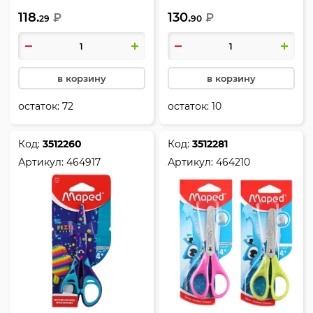
закругленные, ассорти 3
закругленные, ассорти 3
118.
130.
вида, Essentials, Maped,
₽
вида, Security 3D, Maped,
₽
29
90
464212
473112
в корзину
в корзину
остаток:
72
остаток:
10
Код:
3512260
Код:
3512281
Артикул:
464917
Артикул:
464210