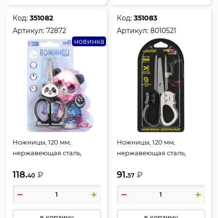
Код:
351082
Код:
351083
Артикул:
72872
Артикул:
8010521
новинка
Ножницы, 120 мм,
Ножницы, 120 мм,
нержавеющая сталь,
нержавеющая сталь,
закругленные,
закругленные,
118.
91.
европодвес, Панда в
₽
европодвес, MooreCafe,
₽
40
57
очках, Феникс, 72872
deVENTE, 8010521
в корзину
в корзину