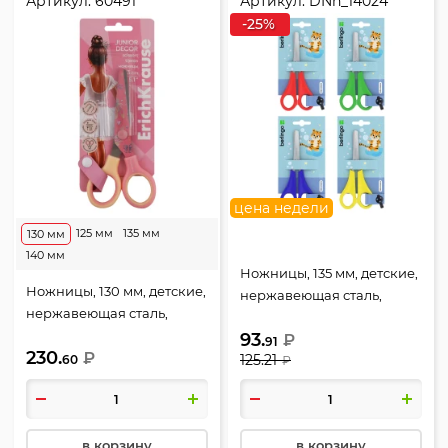
Артикул:
60491
Артикул:
DNn_14024
-25%
цена недели
125 мм
135 мм
130 мм
140 мм
Ножницы, 135 мм, детские,
Ножницы, 130 мм, детские,
нержавеющая сталь,
нержавеющая сталь,
закругленные, ассорти 4
закругленные, резиновые
93.
вида, европодвес,
₽
91
230.
вставки, европодвес,
₽
125.21
60
Berlingo, DNn_14024
₽
Юниор Декор, Пуанты,
Erich Krause, 60491
в корзину
в корзину