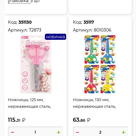
упаковка:
3 шт
Код:
351130
Код:
35117
Артикул:
72873
Артикул:
8010306
новинка
Ножницы, 125 мм,
Ножницы, 130 мм,
нержавеющая сталь,
нержавеющая сталь,
закругленные, защитный
закругленные, защитный
115.
63.
пластиковый футляр,
₽
пластиковый футляр,
₽
31
86
европодвес, Кот с
ассорти 4 вида, Cosmo,
цветком, Феникс, 72873
deVENTE, 8010306