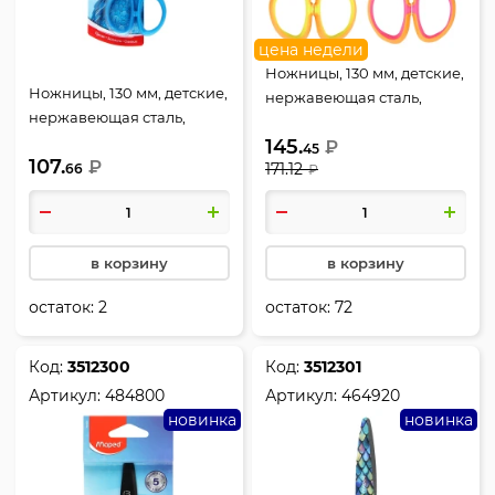
цена недели
Ножницы, 130 мм, детские,
Ножницы, 130 мм, детские,
нержавеющая сталь,
нержавеющая сталь,
закругленные, резиновые
закругленные,
145.
вставки, ассорти 2 вида,
₽
45
107.
европодвес, Essentials,
₽
171.12
66
европодвес, Неон, Pulse
₽
Maped, 464290
Soft, Maped, 464401
в корзину
в корзину
остаток:
2
остаток:
72
Код:
3512300
Код:
3512301
Артикул:
484800
Артикул:
464920
новинка
новинка