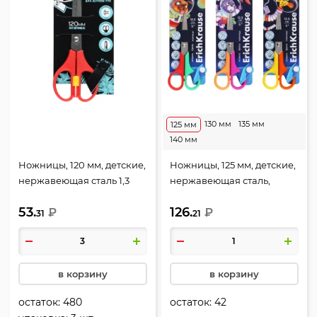
130 мм
135 мм
125 мм
140 мм
Ножницы, 120 мм, детские,
Ножницы, 125 мм, детские,
нержавеющая сталь 1,3
нержавеющая сталь,
мм, закругленные,
закругленные, ассорти 3
53.
126.
европодвес, StartSchool,
₽
вида, европодвес, Звери в
₽
31
21
Панда, КОКОС, 262053
космосе, Erich Krause,
60864
в корзину
в корзину
остаток:
480
остаток:
42