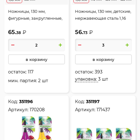
Ножницы, 130 мм,
Ножницы, 130 мм, детские,
фигурные, закругленные,
нержавеющая сталь 1,16
ассорти 3 вида, Zig Zag,
мм, закругленные, с
65.
56.
deVENTE, 8010404
₽
усилителем, европодвес,
₽
38
73
Школа ПЛЮС, Панда,
КОКОС, 170207
в корзину
в корзину
остаток:
117
остаток:
393
упаковка:
3 шт
мин. партия: 2 шт
Код:
351196
Код:
351197
Артикул:
170208
Артикул:
171437