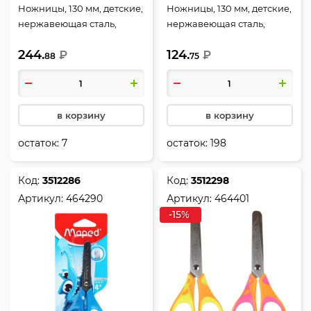
Ножницы, 130 мм, детские,
Ножницы, 130 мм, детские,
нержавеющая сталь,
нержавеющая сталь,
закругленные, резиновые
закругленные, резиновые
244.
124.
вставки, европодвес, Pixel
₽
вставки, Essentials, Maped,
₽
88
75
Party, Maped, 464917
464210
в корзину
в корзину
остаток:
7
остаток:
198
Код:
3512286
Код:
3512298
Артикул:
464290
Артикул:
464401
-15%