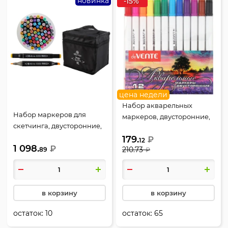
новинка
-15%
цена недели
Набор акварельных
Набор маркеров для
маркеров, двусторонние,
скетчинга, двусторонние,
12 шт, 0,4-2,0 мм,
80 шт, 1-7 мм, пулевидный,
179.
кистевидный/
₽
12
1 098.
скошенный, Enjoy,
₽
210.73
89
капиллярный, deVENTE,
₽
Attomex, 5044402
5044411
в корзину
в корзину
остаток:
10
остаток:
65