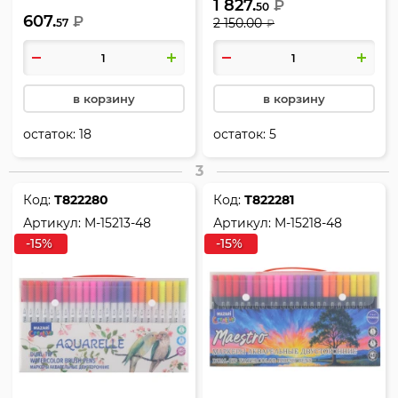
кистевидный/линер,
1 827.
22-0170
₽
50
607.
Maestro, Mazari, M-15218-36
₽
2 150.00
57
₽
в корзину
в корзину
остаток:
18
остаток:
5
3
Код:
Т822280
Код:
Т822281
Артикул:
M-15213-48
Артикул:
M-15218-48
-15%
-15%