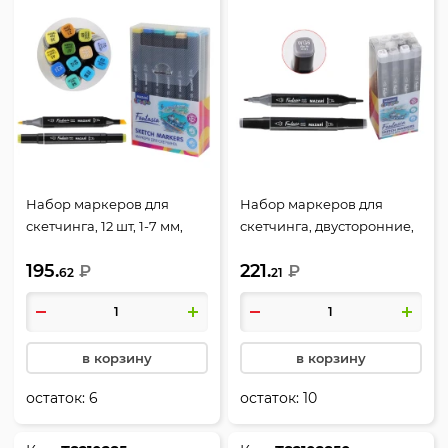
Набор маркеров для
Набор маркеров для
скетчинга, 12 шт, 1-7 мм,
скетчинга, двусторонние,
пулевидный, скошенный,
12 шт, 3-6,2 мм,
195.
221.
Mazari, M-15020-12
₽
пулевидный, скошенный,
₽
62
21
Mazari, M-15018-12
в корзину
в корзину
остаток:
6
остаток:
10