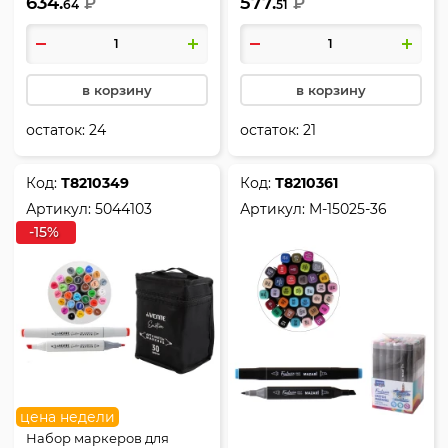
634.
577.
скошенный, deVENTE,
₽
кистевидный/скошенный,
₽
64
51
5044102
deVENTE, 5044111
в корзину
в корзину
остаток:
24
остаток:
21
Код:
Т8210349
Код:
Т8210361
Артикул:
5044103
Артикул:
M-15025-36
-15%
цена недели
Набор маркеров для