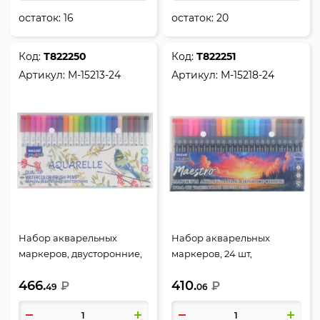
остаток:
16
остаток:
20
Код:
Т822250
Код:
Т822251
Артикул:
M-15213-24
Артикул:
M-15218-24
Набор акварельных
Набор акварельных
маркеров, двусторонние,
маркеров, 24 шт,
24 шт, 0,4-2 мм,
пулевидный, скошенный,
466.
410.
кистевидный/
₽
Maestro, Mazari, M-15218-24
₽
49
06
капиллярный, Aquarelle,
Mazari, M-15213-24