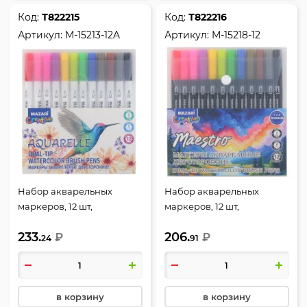
Код:
Т822215
Код:
Т822216
Артикул:
M-15213-12A
Артикул:
M-15218-12
Набор акварельных
Набор акварельных
маркеров, 12 шт,
маркеров, 12 шт,
кистевидный/линер,
кистевидный/линер,
233.
206.
Aquarelle, Mazari, M-15213-
₽
Maestro, Mazari, M-15218-12
₽
24
91
12A
в корзину
в корзину