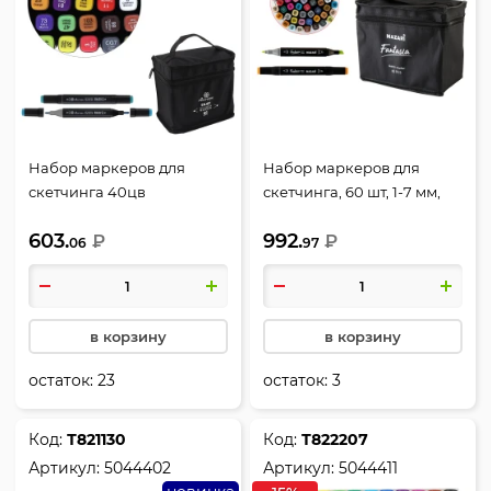
Набор маркеров для
Набор маркеров для
скетчинга 40цв
скетчинга, 60 шт, 1-7 мм,
двусторонние 1-6мм
пулевидный, скошенный,
603.
992.
пулевидный/скошенный
₽
Mazari, M-6072-60
₽
06
97
Attomex Enjoy 5044400
в корзину
в корзину
остаток:
23
остаток:
3
Код:
Т821130
Код:
Т822207
Артикул:
5044402
Артикул:
5044411