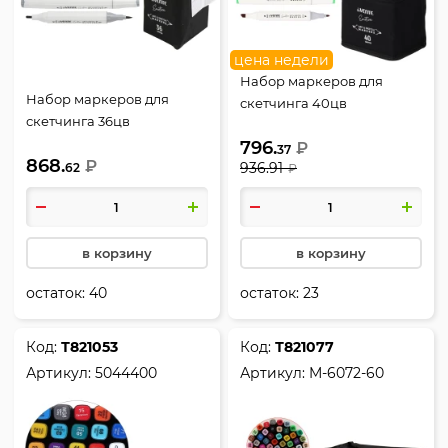
цена недели
Набор маркеров для
Набор маркеров для
скетчинга 40цв
скетчинга 36цв
двусторонние 1-5мм
двусторонние 2-5мм
796.
пулевидный/скошенный
₽
37
868.
кистевидный/скошенный
₽
936.91
62
deVENTE Emotion 5044105
₽
deVENTE Эмоции 5044113
в корзину
в корзину
остаток:
40
остаток:
23
Код:
Т821053
Код:
Т821077
Артикул:
5044400
Артикул:
M-6072-60