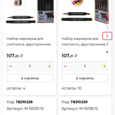
1
2
Набор маркеров для
Набор маркеров для
3
скетчинга, двусторонние,
скетчинга, двусторонние,
6 шт, 1-7 мм, пулевидный,
6 шт, 1-7 мм, пулевидный,
107.
107.
скошенный, Main colors,
₽
скошенный, Fluorescent
₽
23
21
Fantasia, Mazari, M-15013-6
colors, Fantasia, Mazari, M-
15006-6
в корзину
в корзину
остаток:
4
остаток:
10
Код:
Т8210228
Код:
Т8210229
Артикул:
M-15020-12
Артикул:
M-15018-12