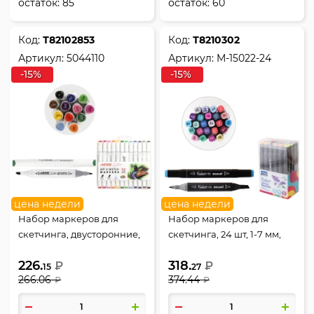
остаток:
85
остаток:
60
Код:
Т82102853
Код:
Т8210302
Артикул:
5044110
Артикул:
M-15022-24
-15%
-15%
цена недели
цена недели
Набор маркеров для
Набор маркеров для
скетчинга, двусторонние,
скетчинга, 24 шт, 1-7 мм,
12 шт, 2,0-5,0 мм,
пулевидный, скошенный,
226.
318.
кистевидный/скошенный,
₽
Fantasia, Mazari, M-15022-
₽
15
27
266.06
374.44
deVENTE, 5044110
₽
24
₽