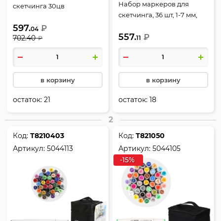
Набор маркеров для
скетчинга 30цв
скетчинга, 36 шт, 1-7 мм,
двусторонние 1-6мм
пулевидный, скошенный,
597.
deVENTE Emotion 5044103
₽
04
557.
Mazari, M-15025-36
₽
702.40
11
₽
в корзину
в корзину
остаток:
21
остаток:
18
2
Код:
Т8210403
Код:
Т821050
Артикул:
5044113
Артикул:
5044105
-15%