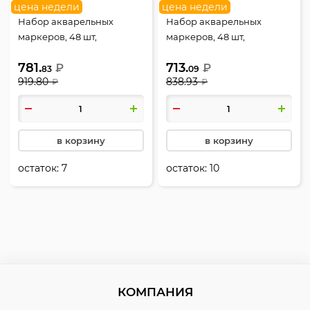
цена недели
цена недели
Набор акварельных
Набор акварельных
маркеров, 48 шт,
маркеров, 48 шт,
кистевидный/линер,
кистевидный/линер,
781.
713.
Aquarelle, Mazari, M-15213-
₽
Maestro, Mazari, M-15218-48
₽
83
09
919.80
838.93
48
₽
₽
в корзину
в корзину
остаток:
7
остаток:
10
КОМПАНИЯ