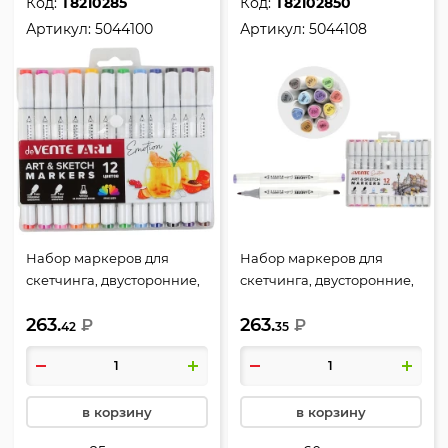
Код:
Т8210285
Код:
Т82102850
Артикул:
5044100
Артикул:
5044108
Набор маркеров для
Набор маркеров для
скетчинга, двусторонние,
скетчинга, двусторонние,
12 шт, 1-6 мм, пулевидный,
12 шт, 1-6 мм, пулевидный,
263.
263.
скошенный, deVENTE,
₽
скошенный, deVENTE,
₽
42
35
5044100
5044108
в корзину
в корзину