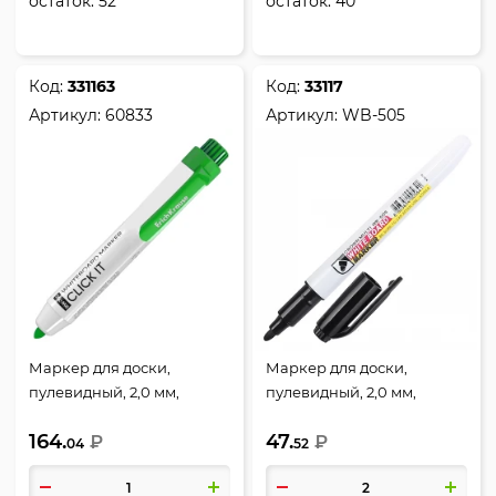
остаток:
52
остаток:
40
Код:
331163
Код:
33117
Артикул:
60833
Артикул:
WB-505
Маркер для доски,
Маркер для доски,
пулевидный, 2,0 мм,
пулевидный, 2,0 мм,
автоматический, цвет
стираемые, цвет черный,
164.
47.
зеленый, упаковка
₽
Crown, WB-505
₽
04
52
картонная коробка, RW-
700, Erich Krause, 60833