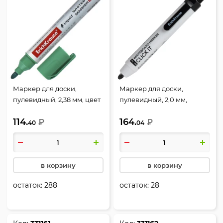
Маркер для доски,
Маркер для доски,
пулевидный, 2,38 мм, цвет
пулевидный, 2,0 мм,
зеленый, упаковка
автоматический, цвет
114.
164.
картонная коробка, LW-
₽
черный, упаковка
₽
40
04
600, Erich Krause, 56096
картонная коробка, RW-
700, Erich Krause, 60830
в корзину
в корзину
остаток:
288
остаток:
28