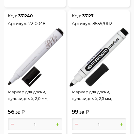
Код:
331240
Код:
33127
Артикул:
22-0048
Артикул:
8559/0112
Маркер для доски,
Маркер для доски,
пулевидный, 2,0 мм,
пулевидный, 2,5 мм,
стираемые, цвет черный,
стираемые, цвет черный,
56.
99.
упаковка картонная
₽
Centropen, 8559/0112
₽
52
38
коробка, xPro,
BrunoVisconti, 22-0048