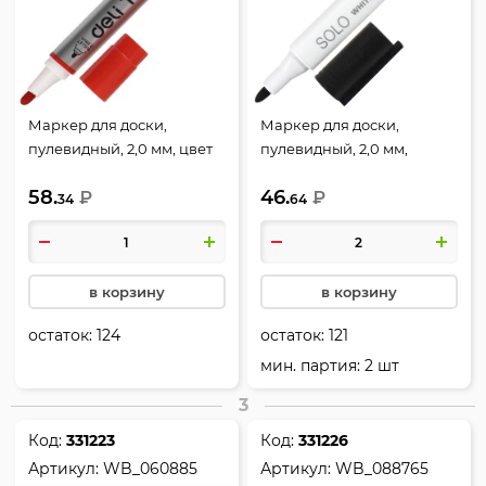
Маркер для доски,
Маркер для доски,
пулевидный, 2,0 мм, цвет
пулевидный, 2,0 мм,
красный, упаковка
стираемые, цвет черный,
58.
46.
картонная коробка, Deli,
₽
упаковка картонная
₽
34
64
EU00140
коробка, Hatber,
WB_064557
в корзину
в корзину
остаток:
124
остаток:
121
мин. партия: 2 шт
3
Код:
331223
Код:
331226
Артикул:
WB_060885
Артикул:
WB_088765