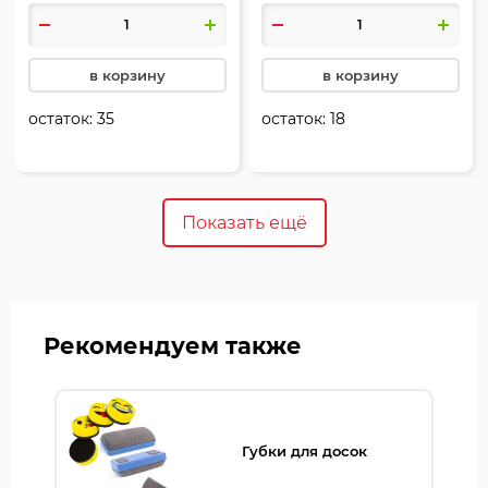
коробка, европодвес, W-
европодвес, W-500, Erich
170, Erich Krause, 13047
Krause, 12849
в корзину
в корзину
остаток:
35
остаток:
18
Показать ещё
Рекомендуем также
Губки для досок