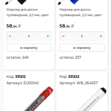
Маркер для доски,
Маркер для доски,
пулевидный, 2,0 мм, цвет
пулевидный, 2,0 мм, цвет
черный, упаковка
синий, упаковка
58.
58.
картонная коробка, Deli,
₽
картонная коробка, Deli,
₽
34
34
EU00120
EU00130
в корзину
в корзину
остаток:
249
остаток:
237
Код:
331212
Код:
331222
Артикул:
EU00140
Артикул:
WB_064557