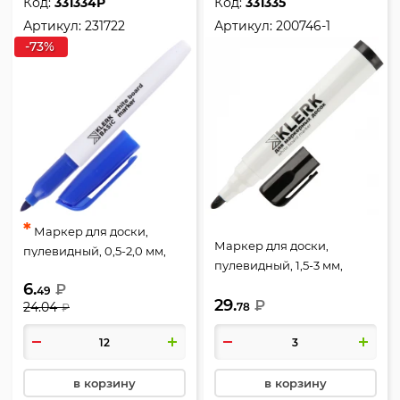
Код:
331334Р
Код:
331335
Артикул:
231722
Артикул:
200746-1
-73%
*
Маркер для доски,
Маркер для доски,
пулевидный, 0,5-2,0 мм,
пулевидный, 1,5-3 мм,
стираемые, цвет синий,
стираемые, цвет черный,
6.
₽
KLERK, 231722
49
29.
KLERK, 200746-1
₽
24.04
78
₽
в корзину
в корзину