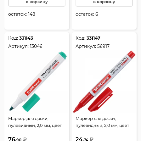
в корзину
в корзину
остаток:
148
остаток:
6
Код:
331143
Код:
331147
Артикул:
13046
Артикул:
56917
Маркер для доски,
Маркер для доски,
пулевидный, 2,0 мм, цвет
пулевидный, 2,0 мм, цвет
зеленый, упаковка
красный, упаковка
76.
24.
картонная коробка, W-
₽
картонная коробка, W-110,
₽
90
74