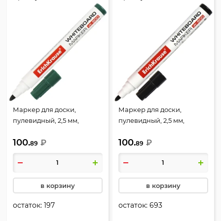
Маркер для доски,
Маркер для доски,
пулевидный, 2,5 мм,
пулевидный, 2,5 мм,
стираемые, цвет зеленый,
стираемые, цвет черный,
100.
100.
упаковка картонная
₽
упаковка картонная
₽
89
89
коробка, W-500, Erich
коробка, W-500, Erich
Krause, 12848
Krause, 12845
в корзину
в корзину
остаток:
197
остаток:
693