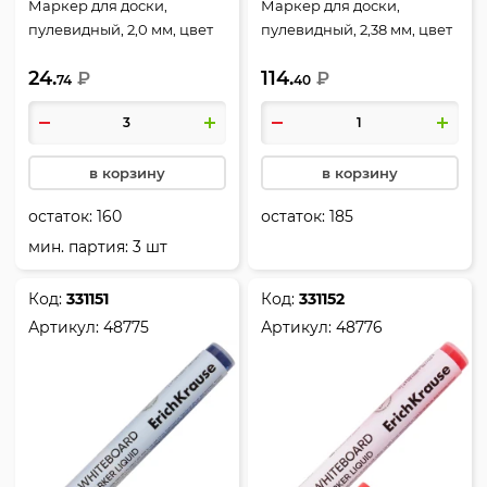
Маркер для доски,
Маркер для доски,
пулевидный, 2,0 мм, цвет
пулевидный, 2,38 мм, цвет
зеленый, упаковка
черный, упаковка
24.
114.
картонная коробка, W-110,
₽
картонная коробка, LW-
₽
74
40
Erich Krause, 56918
600, Erich Krause, 48774
в корзину
в корзину
остаток:
160
остаток:
185
мин. партия: 3 шт
Код:
331151
Код:
331152
Артикул:
48775
Артикул:
48776