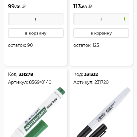
99.
113.
Centropen, 8559/0117
₽
8569/01-12
₽
38
68
в корзину
в корзину
остаток:
90
остаток:
125
Код:
331278
Код:
331332
Артикул:
8569/01-10
Артикул:
231720