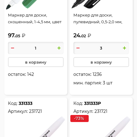
Маркер для доски,
Маркер для доски,
скошенный, 1-4,5 мм, цвет
пулевидный, 0,5-2,0 мм,
зеленый, Centropen,
стираемые, цвет черный,
97.
24.
8569/01-10
₽
KLERK, 231720
₽
05
02
в корзину
в корзину
остаток:
142
остаток:
1236
мин. партия: 3 шт
Код:
331333
Код:
331333Р
Артикул:
231721
Артикул:
231721
-73%