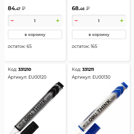
черный, упаковка
черный, упаковка
84.
68.
картонная коробка,
₽
картонная коробка,
₽
47
46
европодвес, Uniline
Uniline WB300, Berlingo,
WB200, Berlingo, PM6214
PM6414
в корзину
в корзину
остаток:
65
остаток:
165
Код:
331210
Код:
331211
Артикул:
EU00120
Артикул:
EU00130