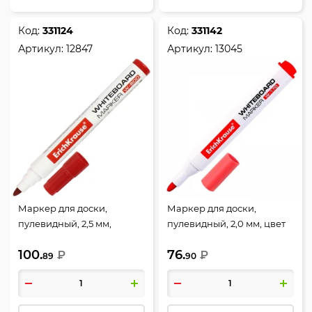
Код:
331124
Код:
331142
Артикул:
12847
Артикул:
13045
Маркер для доски,
Маркер для доски,
пулевидный, 2,5 мм,
пулевидный, 2,0 мм, цвет
стираемые, цвет красный,
красный, упаковка
100.
76.
упаковка картонная
₽
картонная коробка, W-
₽
89
90
коробка, W-500, Erich
170, Erich Krause, 13045
Krause, 12847