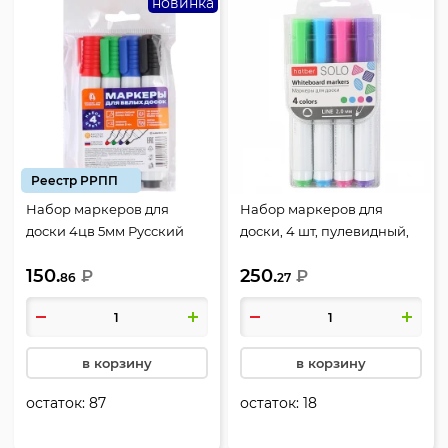
новинка
Реестр РРПП
Набор маркеров для
Набор маркеров для
доски 4цв 5мм Русский
доски, 4 шт, пулевидный,
дом канцелярии
2,0 мм, цвет 4 цвета,
150.
250.
НФ-00006043
₽
упаковка ПВХ,
₽
86
27
европодвес, Fun colors,
Hatber, WB_066139
в корзину
в корзину
остаток:
87
остаток:
18