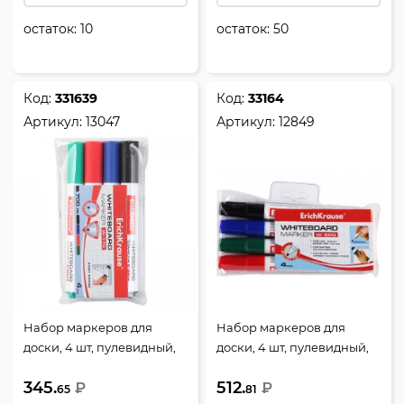
остаток:
10
остаток:
50
Код:
331639
Код:
33164
Артикул:
13047
Артикул:
12849
Набор маркеров для
Набор маркеров для
доски, 4 шт, пулевидный,
доски, 4 шт, пулевидный,
2,0 мм, цвет 4 цвета,
2,5 мм, стираемые, цвет 4
345.
512.
упаковка пластиковая
₽
цвета, упаковка ПВХ,
₽
65
81