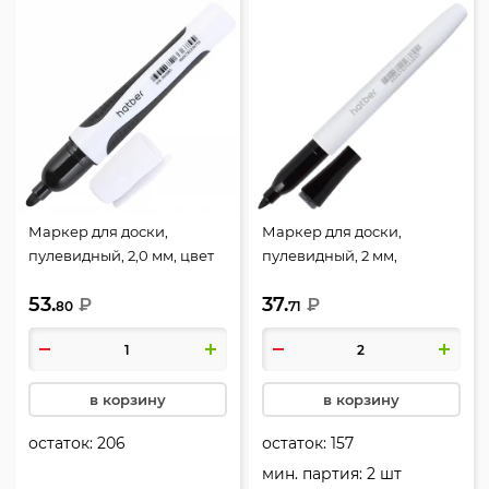
Маркер для доски,
Маркер для доски,
пулевидный, 2,0 мм, цвет
пулевидный, 2 мм,
черный, упаковка
стираемые, губка для
53.
37.
картонная коробка,
₽
стирания, цвет черный,
₽
80
71
Hatber, WB_060885
упаковка картонная
коробка, Memo, Hatber,
WB_088765
в корзину
в корзину
остаток:
206
остаток:
157
мин. партия: 2 шт