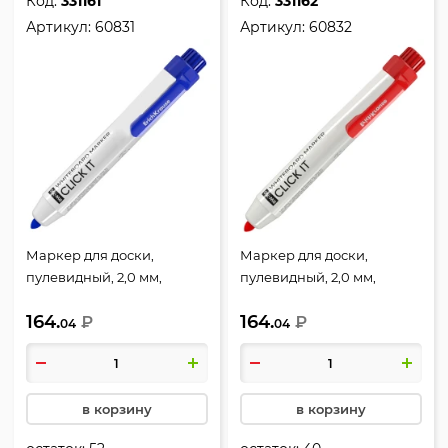
Код:
331161
Код:
331162
Артикул:
60831
Артикул:
60832
Маркер для доски,
Маркер для доски,
пулевидный, 2,0 мм,
пулевидный, 2,0 мм,
автоматический, цвет
автоматический, цвет
164.
164.
синий, упаковка
₽
красный, упаковка
₽
04
04
картонная коробка, RW-
картонная коробка, RW-
700, Erich Krause, 60831
700, Erich Krause, 60832
в корзину
в корзину