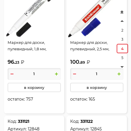
2
3
Маркер для доски,
Маркер для доски,
4
пулевидный, 1,8 мм,
пулевидный, 2,5 мм,
стираемые, цвет черный,
стираемые, цвет синий,
5
96.
100.
упаковка картонная
₽
W-500, Erich Krause, 12846
₽
23
89
коробка, Centropen,
2709/01-12
в корзину
в корзину
остаток:
757
остаток:
165
Код:
331121
Код:
331122
Артикул:
12848
Артикул:
12845