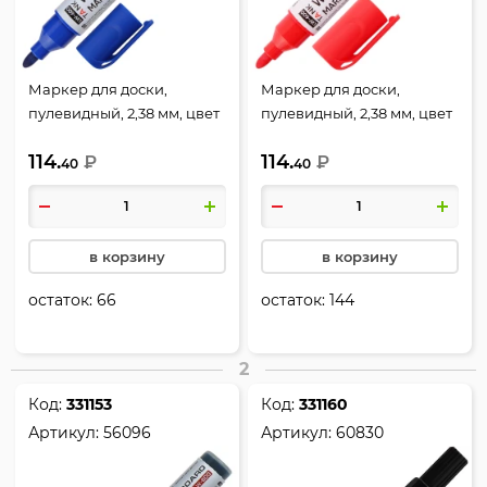
Маркер для доски,
Маркер для доски,
пулевидный, 2,38 мм, цвет
пулевидный, 2,38 мм, цвет
синий, упаковка
красный, упаковка
114.
114.
картонная коробка, LW-
₽
картонная коробка, LW-
₽
40
40
600, Erich Krause, 48775
600, Erich Krause, 48776
в корзину
в корзину
остаток:
66
остаток:
144
2
Код:
331153
Код:
331160
Артикул:
56096
Артикул:
60830