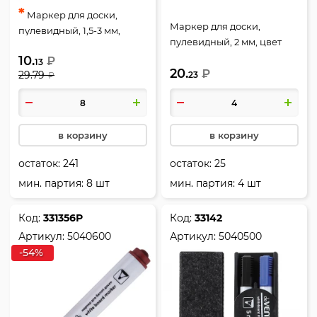
*
Маркер для доски,
Маркер для доски,
пулевидный, 1,5-3 мм,
пулевидный, 2 мм, цвет
стираемые, цвет красный,
черный, упаковка
10.
₽
KLERK, 200746-2
13
20.
картонная коробка,
₽
29.79
23
₽
Vortex, Mazari, M-15216-71
в корзину
в корзину
остаток:
241
остаток:
25
мин. партия: 8 шт
мин. партия: 4 шт
Код:
331356Р
Код:
33142
Артикул:
5040600
Артикул:
5040500
-54%