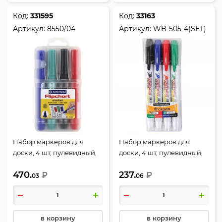
Код:
331595
Код:
33163
Артикул:
8550/04
Артикул:
WB-505-4(SET)
Набор маркеров для
Набор маркеров для
доски, 4 шт, пулевидный,
доски, 4 шт, пулевидный,
2,5 мм, цвет 4 цвета,
2,5 мм, стираемые, цвет 4
470.
237.
упаковка пластиковая
₽
цвета, упаковка блистер,
₽
03
06
коробка, европодвес,
европодвес, Crown, WB-
Centropen, 8550/04
505-4(SET)
в корзину
в корзину