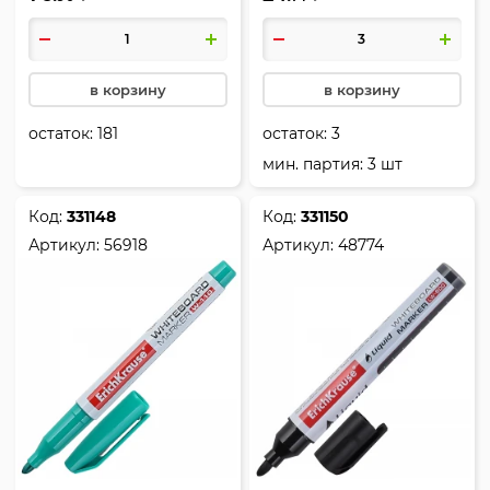
170, W-170, Erich Krause,
Erich Krause, 56917
13046
в корзину
в корзину
остаток:
181
остаток:
3
мин. партия: 3 шт
Код:
331148
Код:
331150
Артикул:
56918
Артикул:
48774