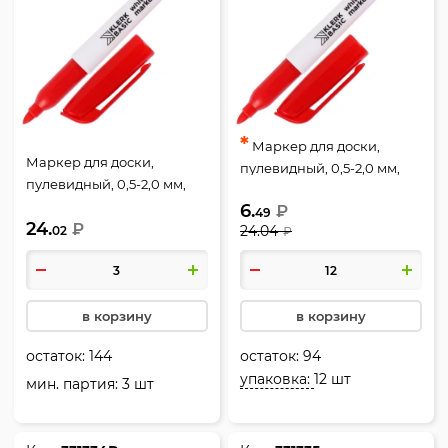
*
Маркер для доски,
Маркер для доски,
пулевидный, 0,5-2,0 мм,
пулевидный, 0,5-2,0 мм,
стираемые, цвет красный,
стираемые, цвет красный,
6.
₽
KLERK, 231721
49
24.
KLERK, 231721
₽
24.04
02
₽
в корзину
в корзину
остаток:
144
остаток:
94
упаковка:
12 шт
мин. партия: 3 шт