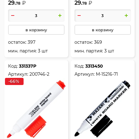
29.
29.
KLERK, 200746-3
₽
KLERK, 200746-2
₽
78
78
в корзину
в корзину
остаток:
397
остаток:
369
мин. партия: 3 шт
мин. партия: 3 шт
Код:
331337Р
Код:
3313450
Артикул:
200746-2
Артикул:
M-15216-71
-66%