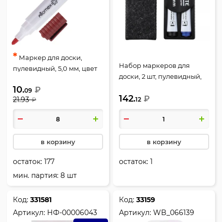
*
Маркер для доски,
Набор маркеров для
пулевидный, 5,0 мм, цвет
доски, 2 шт, пулевидный,
красный, упаковка
5,0 мм, стираемые, губка
10.
₽
картонная коробка,
09
142.
для стирания, цвет 2
₽
21.93
12
₽
Attomex, 5040600
цвета, deVENTE, 5040500
в корзину
в корзину
остаток:
177
остаток:
1
мин. партия: 8 шт
Код:
331581
Код:
33159
Артикул:
НФ-00006043
Артикул:
WB_066139